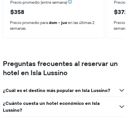
Precio promedio (entre semana)
Precio 
promedio
de
$358
$372
una
habitación
Precio promedio para
dom - jue
en las últimas 2
Precio 
para
semanas.
semana
este
fin
de
semana,
calculado
a
Preguntas frecuentes al reservar un
partir
de
hotel en Isla Lussino
los
últimos
3 días.
¿Cuál es el destino más popular en Isla Lussino?
¿Cuánto cuesta un hotel económico en Isla
Lussino?