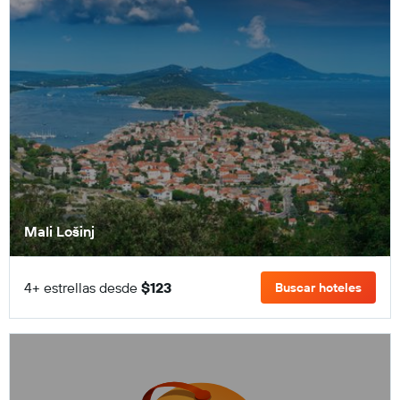
Mali Lošinj
4+ estrellas desde
$123
Buscar hoteles