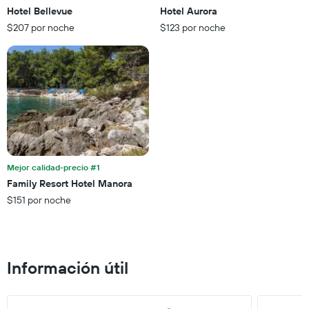
gráfico
una
Hotel Bellevue
Hotel Aurora
muestra
habitación
$207 por noche
$123 por noche
1
para
eje
esta
X
noche,
que
calculado
indica
a
las
partir
categorías
de
de
los
los
últimos
hoteles
3 días
por
Mejor calidad-precio #1
estrellas.
Family Resort Hotel Manora
El
gráfico
$151 por noche
muestra
1
eje
X
Información útil
que
indica
el
precio