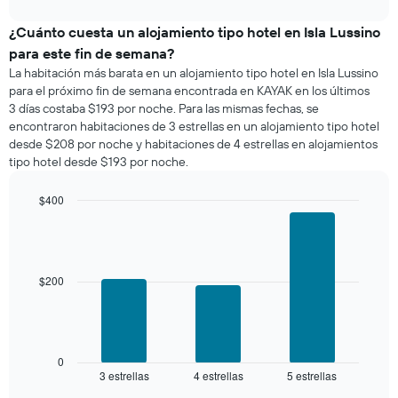
interactive
promedio
chart
de
¿Cuánto cuesta un alojamiento tipo hotel en Isla Lussino
una
para este fin de semana?
habitación
La habitación más barata en un alojamiento tipo hotel en Isla Lussino
para
para el próximo fin de semana encontrada en KAYAK en los últimos
esta
3 días costaba $193 por noche. Para las mismas fechas, se
noche,
encontraron habitaciones de 3 estrellas en un alojamiento tipo hotel
calculado
desde $208 por noche y habitaciones de 4 estrellas en alojamientos
a
tipo hotel desde $193 por noche.
partir
de
los
$400
últimos
Bar
Chart
3 días
graphic.
chart
with
y
3
agrupado
bars.
$200
por
número
El
de
siguiente
estrellas
gráfico
El
muestra
0
gráfico
3 estrellas
4 estrellas
5 estrellas
el
End
muestra
of
precio