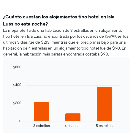
¿Cuánto cuestan los alojamientos tipo hotel en Isla
Lussino esta noche?
La mejor oferta de una habitación de 3 estrellas en un alojamiento
tipo hotel en Isla Lussino encontrada por los usuarios de KAYAK en los
últimos 3 días fue de $213, mientras que el precio más bajo para una
habitación de 4 estrellas en un alojamiento tipo hotel fue de $90. En
general, la habitación más barata encontrada costaba $90.
$600
Bar
Chart
graphic.
chart
with
$400
3
bars.
$200
El
siguiente
gráfico
muestra
0
3 estrellas
4 estrellas
5 estrellas
el
End
of
precio