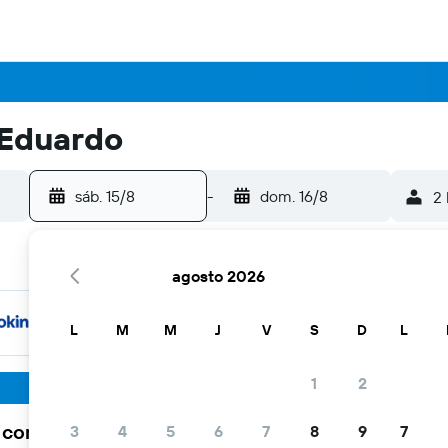
 Eduardo
sáb. 15/8
-
dom. 16/8
2 
agosto 2026
L
M
M
J
V
S
D
L
1
2
a comunidad viajera elige KAYAK
3
4
5
6
7
8
9
7