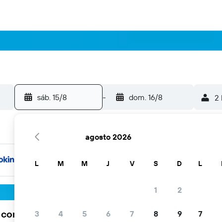
sáb. 15/8
-
dom. 16/8
2 
agosto 2026
L
M
M
J
V
S
D
L
1
2
a comunidad viajera elige KAYAK
3
4
5
6
7
8
9
7