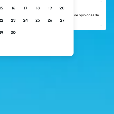
15
16
17
18
19
20
Millones de opiniones
Mira las puntuaciones basadas en millones de opiniones de
22
23
24
25
26
27
huéspedes reales.
29
30