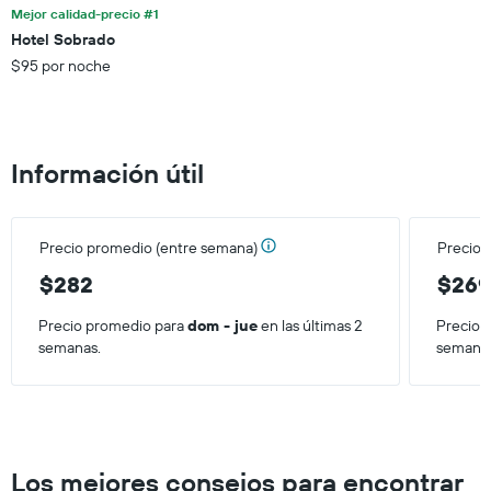
de
Mejor calidad-precio #1
indica
los
el
Hotel Sobrado
últimos
precio
$95 por noche
3 días.
promedio
de
una
habitación
Información útil
Precio promedio (entre semana)
Precio 
$282
$26
Precio promedio para
dom - jue
en las últimas 2
Precio 
semanas.
semana
Los mejores consejos para encontrar