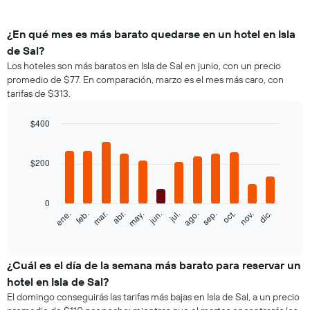
¿En qué mes es más barato quedarse en un hotel en Isla
de Sal?
Los hoteles son más baratos en Isla de Sal en junio, con un precio
promedio de $77. En comparación, marzo es el mes más caro, con
tarifas de $313.
$400
Bar
Chart
graphic.
chart
with
$200
12
bars.
0
El
feb.
may.
ago.
nov.
ene.
abr.
jul.
oct.
mar.
jun.
sep.
dic.
siguiente
End
of
gráfico
interactive
muestra
chart
el
¿Cuál es el día de la semana más barato para reservar un
precio
hotel en Isla de Sal?
promedio
El domingo conseguirás las tarifas más bajas en Isla de Sal, a un precio
de