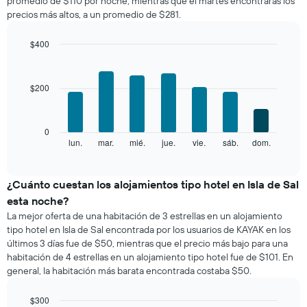
promedio de $110 por noche; mientras que el martes encontrarás los
una
precios más altos, a un promedio de $281.
habitación
por
mes
$400
El
Bar
Chart
gráfico
graphic.
chart
with
muestra
$200
7
1
bars.
eje
X
El
0
que
siguiente
lun.
mar.
mié.
jue.
vie.
sáb.
dom.
End
indica
of
gráfico
los
interactive
muestra
chart
meses.
el
¿Cuánto cuestan los alojamientos tipo hotel en Isla de Sal
El
precio
gráfico
esta noche?
promedio
muestra
La mejor oferta de una habitación de 3 estrellas en un alojamiento
de
1
tipo hotel en Isla de Sal encontrada por los usuarios de KAYAK en los
una
eje
últimos 3 días fue de $50, mientras que el precio más bajo para una
habitación
Y
habitación de 4 estrellas en un alojamiento tipo hotel fue de $101. En
por
que
general, la habitación más barata encontrada costaba $50.
cada
indica
día
el
de
$300
precio