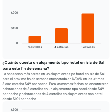
la
Bar
promedio
Chart
semana
graphic.
chart
de
El
with
$200
una
3
gráfico
habitación
bars.
muestra
1
$100
El
eje
siguiente
X
gráfico
que
muestra
0
indica
3 estrellas
4 estrellas
5 estrellas
el
End
los
of
precio
días
interactive
promedio
chart
de
de
¿Cuánto cuesta un alojamiento tipo hotel en Isla de Sal
la
una
semana.
para este fin de semana?
habitación
El
La habitación más barata en un alojamiento tipo hotel en Isla de Sal
para
gráfico
para el próximo fin de semana encontrada en KAYAK en los últimos
esta
muestra
3 días costaba $49 por noche. Para las mismas fechas, se encontraron
noche,
1
habitaciones de 3 estrellas en un alojamiento tipo hotel desde $49
calculado
eje
por noche y habitaciones de 4 estrellas en alojamientos tipo hotel
a
Y
desde $101 por noche.
partir
que
de
indica
los
$300
el