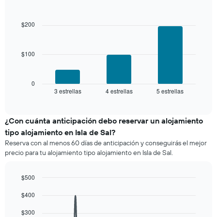
últimos
Bar
precio
Chart
3 días
graphic.
chart
promedio
with
y
$200
de
3
agrupado
una
bars.
por
habitación
número
$100
El
de
siguiente
estrellas
gráfico
El
muestra
0
gráfico
3 estrellas
4 estrellas
5 estrellas
el
End
muestra
of
precio
interactive
1
promedio
chart
eje
de
¿Con cuánta anticipación debo reservar un alojamiento
X
una
tipo alojamiento en Isla de Sal?
que
habitación
indica
Reserva con al menos 60 días de anticipación y conseguirás el mejor
para
las
precio para tu alojamiento tipo alojamiento en Isla de Sal.
este
categorías
fin
de
de
$500
los
semana,
hoteles
Line
Chart
calculado
$400
graphic.
chart
por
a
with
estrellas.
90
partir
$300
El