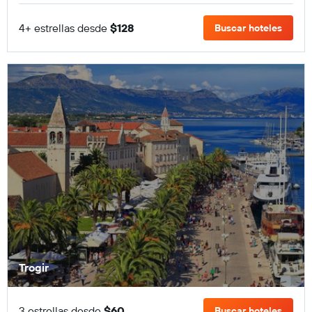
4+ estrellas desde
$128
Buscar hoteles
Trogir
3 estrellas desde
$60
Buscar hoteles