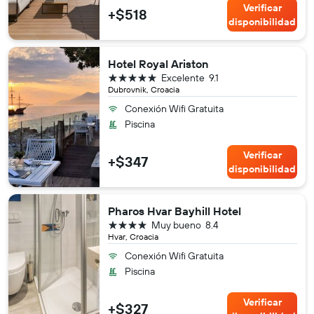
Verificar
+$518
disponibilidad
Hotel Royal Ariston
5 estrellas
Excelente
9.1
Dubrovnik, Croacia
Conexión Wifi Gratuita
Piscina
Verificar
+$347
disponibilidad
Pharos Hvar Bayhill Hotel
4 estrellas
Muy bueno
8.4
Hvar, Croacia
Conexión Wifi Gratuita
Piscina
Verificar
+$327