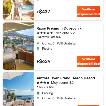
Verificar
+$437
disponibilidad
Rixos Premium Dubrovnik
5 estrellas
Excelente
9.2
Dubrovnik, Croacia
Conexión Wifi Gratuita
Piscina
Verificar
+$639
disponibilidad
Amfora Hvar Grand Beach Resort
4 estrellas
Muy bueno
8.3
Hvar, Croacia
Parking
Conexión Wifi Gratuita