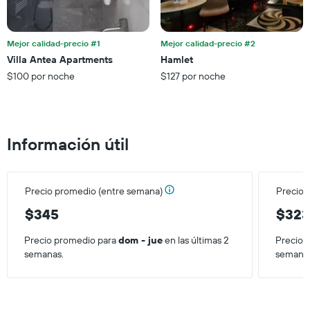
gráfico
muestra
1
eje
Mejor calidad-precio #1
Mejor calidad-precio #2
X
Villa Antea Apartments
Hamlet
que
$100 por noche
$127 por noche
indica
el
precio
promedio
de
Información útil
una
habitación
para
este
Precio promedio (entre semana)
Precio 
fin
de
$345
$32
semana,
calculado
Precio promedio para
dom - jue
en las últimas 2
Precio 
a
semanas.
semana
partir
de
los
últimos