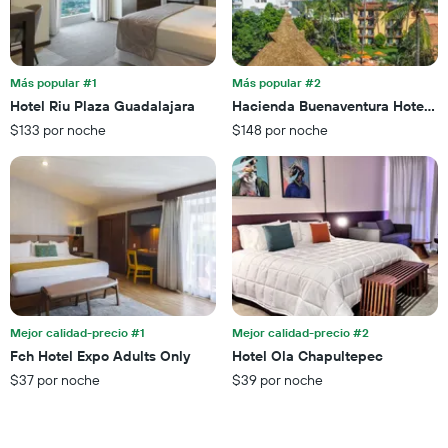
X
indica
que
la
indica
cantidad
el
de
precio
Más popular #1
Más popular #2
días
promedio
Hotel Riu Plaza Guadalajara
Hacienda Buenaventura Hotel &
que
de
faltan
$133 por noche
$148 por noche
una
para
habitación
la
para
estadía
este
El
fin
gráfico
de
muestra
semana,
1
calculado
eje
a
Y
partir
que
de
Mejor calidad-precio #1
Mejor calidad-precio #2
indica
los
el
Fch Hotel Expo Adults Only
Hotel Ola Chapultepec
últimos
precio
$37 por noche
$39 por noche
3 días.
promedio
de
una