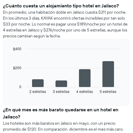
¿Cuánto cuesta un alojamiento tipo hotel en Jalisco?
En promedio, una habitación doble en Jalisco cuesta $211 por noche.
En los últimos 3 días, KAYAK encontró ofertas increíbles por tan solo
$33 por noche. Lo normal es pagar unos $189/noche por un hotel de
4 estrellas en Jalisco y $276/noche por uno de 5 estrellas, aunque los
precios cambian según la fecha.
$400
Bar
Chart
graphic.
chart
with
$200
4
bars.
El
0
siguiente
2 estrellas
3 estrellas
4 estrellas
5 estrellas
End
of
gráfico
interactive
muestra
chart
el
¿En qué mes es más barato quedarse en un hotel en
precio
Jalisco?
promedio
Los hoteles son más baratos en Jalisco en mayo, con un precio
de
promedio de $120. En comparación, diciembre es el mes más caro,
una