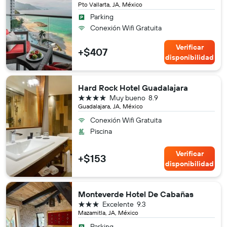
Pto Vallarta, JA, México
Parking
Conexión Wifi Gratuita
Verificar
+$407
disponibilidad
Hard Rock Hotel Guadalajara
4 estrellas
Muy bueno
8.9
Guadalajara, JA, México
Conexión Wifi Gratuita
Piscina
Verificar
+$153
disponibilidad
Monteverde Hotel De Cabañas
3 estrellas
Excelente
9.3
Mazamitla, JA, México
Parking