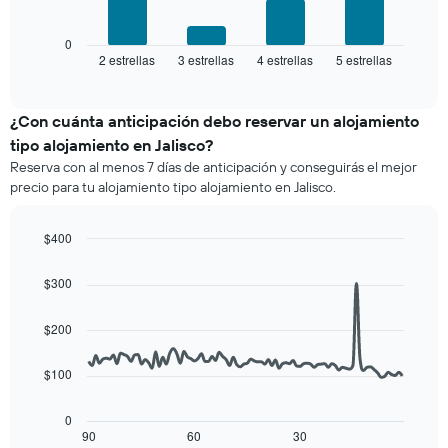
siguiente
estrellas
gráfico
El
muestra
0
gráfico
2 estrellas
3 estrellas
4 estrellas
5 estrellas
el
End
muestra
of
precio
interactive
1
promedio
chart
eje
de
¿Con cuánta anticipación debo reservar un alojamiento
X
una
tipo alojamiento en Jalisco?
que
habitación
indica
Reserva con al menos 7 días de anticipación y conseguirás el mejor
para
las
precio para tu alojamiento tipo alojamiento en Jalisco.
este
categorías
fin
de
de
$400
los
semana,
hoteles
Line
Chart
calculado
graphic.
chart
por
$300
a
with
estrellas.
90
partir
El
data
de
$200
gráfico
points.
los
muestra
últimos
1
$100
El
3 días
eje
siguiente
y
X
cuadro
0
agrupado
que
muestra
90
60
30
End
por