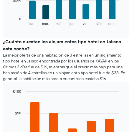
las
7
1
categorías
bars.
eje
de
X
los
El
0
que
hoteles
siguiente
lun.
mar.
mié.
jue.
vie.
sáb.
dom.
End
indica
por
of
gráfico
los
interactive
estrellas.
muestra
chart
meses.
El
el
¿Cuánto cuestan los alojamientos tipo hotel en Jalisco
El
gráfico
precio
gráfico
esta noche?
muestra
promedio
muestra
La mejor oferta de una habitación de 3 estrellas en un alojamiento
1
de
1
tipo hotel en Jalisco encontrada por los usuarios de KAYAK en los
eje
una
eje
últimos 3 días fue de $16, mientras que el precio más bajo para una
X
habitación
Y
que
habitación de 4 estrellas en un alojamiento tipo hotel fue de $33. En
por
que
indica
general, la habitación más barata encontrada costaba $16.
cada
indica
el
día
el
precio
de
$100
precio
promedio
la
Bar
promedio
Chart
de
semana
graphic.
chart
de
una
El
with
una
habitación
5
gráfico
$50
habitación
bars.
doble,
muestra
calculado
1
El
a
eje