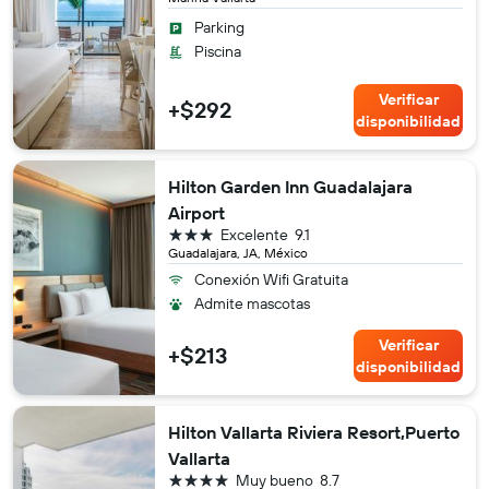
Parking
Piscina
Verificar
+$292
disponibilidad
Hilton Garden Inn Guadalajara
Airport
3 estrellas
Excelente
9.1
Guadalajara, JA, México
Conexión Wifi Gratuita
Admite mascotas
Verificar
+$213
disponibilidad
Hilton Vallarta Riviera Resort,Puerto
Vallarta
4 estrellas
Muy bueno
8.7