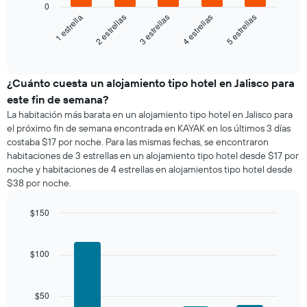
siguiente
partir
0
X
gráfico
3 estrellas
5 estrellas
2 estrellas
4 estrellas
1 estrella
de
que
muestra
los
indica
el
End
últimos
los
of
precio
3 días
días
interactive
promedio
chart
de
de
¿Cuánto cuesta un alojamiento tipo hotel en Jalisco para
la
una
semana.
este fin de semana?
habitación
El
La habitación más barata en un alojamiento tipo hotel en Jalisco para
para
gráfico
el próximo fin de semana encontrada en KAYAK en los últimos 3 días
esta
muestra
costaba $17 por noche. Para las mismas fechas, se encontraron
noche,
1
habitaciones de 3 estrellas en un alojamiento tipo hotel desde $17 por
calculado
eje
noche y habitaciones de 4 estrellas en alojamientos tipo hotel desde
a
Y
$38 por noche.
partir
que
de
indica
los
$150
el
últimos
Bar
precio
Chart
3 días
graphic.
chart
promedio
with
y
$100
de
4
agrupado
una
bars.
por
habitación
número
$50
El
de