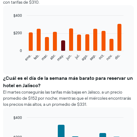
con tarifas de $310.
habitación
doble,
calculado
$400
a
Bar
Chart
partir
graphic.
chart
with
de
$200
12
los
bars.
últimos
3 días
0
El
feb.
may.
ago.
nov.
ene.
abr.
jul.
oct.
mar.
jun.
sep.
dic.
y
siguiente
End
agrupado
of
gráfico
por
interactive
muestra
chart
cantidad
el
¿Cuál es el día de la semana más barato para reservar un
de
precio
estrellas
hotel en Jalisco?
promedio
El
El martes conseguirás las tarifas más bajas en Jalisco, a un precio
de
gráfico
promedio de $152 por noche; mientras que el miércoles encontrarás
una
muestra
los precios más altos, a un promedio de $331.
habitación
1
por
eje
mes
$400
X
El
Bar
Chart
que
gráfico
graphic.
chart
indica
with
muestra
$200