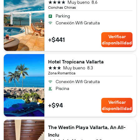
4 estrellas
Muy bueno
8.6
Conchas Chinas
Parking
Conexión Wifi Gratuita
Verificar
+$441
disponibilidad
Hotel Tropicana Vallarta
3 estrellas
Muy bueno
8.3
Zona Romantica
Conexión Wifi Gratuita
Piscina
Verificar
+$94
disponibilidad
The Westin Playa Vallarta, An All-
Inclu