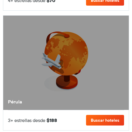
4+ estrellas desde
$70
Buscar hoteles
Pérula
3+ estrellas desde
$188
Buscar hoteles