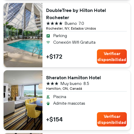
DoubleTree by Hilton Hotel
Rochester
4 estrellas
Bueno
7.0
Rochester, NY, Estados Unidos
Parking
Conexión Wifi Gratuita
Verificar
+$172
disponibilidad
Sheraton Hamilton Hotel
3 estrellas
Muy bueno
8.5
Hamilton, ON, Canadá
Piscina
Admite mascotas
Verificar
+$154
disponibilidad