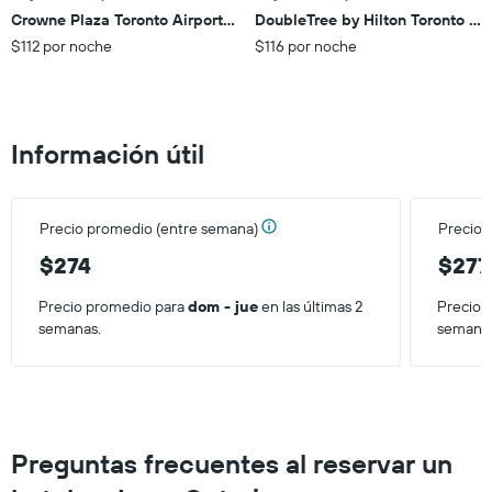
X
Crowne Plaza Toronto Airport By IHG
DoubleTree by Hilton Toronto Ai
que
$112 por noche
$116 por noche
indica
el
precio
promedio
de
Información útil
una
habitación
para
este
Precio promedio (entre semana)
Precio 
fin
de
$274
$277
semana,
calculado
Precio promedio para
dom - jue
en las últimas 2
Precio 
a
semanas.
semana
partir
de
los
últimos
3 días.
Preguntas frecuentes al reservar un