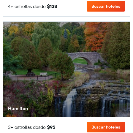
4+ estrellas desde
$138
Buscar hoteles
Hamilton
3+ estrellas desde
$95
Buscar hoteles