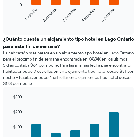
siguiente
0
gráfico
3 estrellas
5 estrellas
2 estrellas
4 estrellas
1 estrella
muestra
el
End
of
precio
interactive
promedio
chart
de
¿Cuánto cuesta un alojamiento tipo hotel en Lago Ontario
una
para este fin de semana?
habitación
La habitación más barata en un alojamiento tipo hotel en Lago Ontario
para
para el próximo fin de semana encontrada en KAYAK en los últimos
esta
3 días costaba $64 por noche. Para las mismas fechas, se encontraron
noche,
habitaciones de 3 estrellas en un alojamiento tipo hotel desde $81 por
calculado
noche y habitaciones de 4 estrellas en alojamientos tipo hotel desde
a
$123 por noche.
partir
de
los
$300
últimos
Bar
Chart
3 días
graphic.
chart
$200
with
y
5
agrupado
bars.
por
$100
número
El