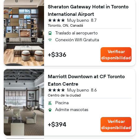
Sheraton Gateway Hotel in Toronto
International Airport
4 estrellas
Muy bueno
8.7
Toronto, ON, Canadá
Traslado al aeropuerto
Conexión Wifi Gratuita
Verificar
+$336
disponibilidad
Marriott Downtown at CF Toronto
Eaton Centre
4 estrellas
Muy bueno
8.6
Centro de la ciudad
Piscina
Admite mascotas
Verificar
+$394
disponibilidad