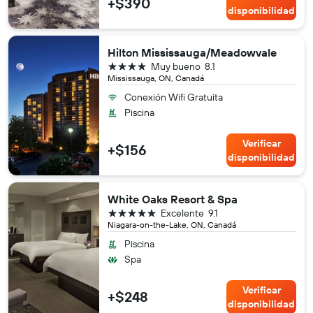
+$390
disponibilidad
Hilton Mississauga/Meadowvale
4 estrellas
Muy bueno
8.1
Mississauga, ON, Canadá
Conexión Wifi Gratuita
Piscina
Verificar
+$156
disponibilidad
White Oaks Resort & Spa
5 estrellas
Excelente
9.1
Niagara-on-the-Lake, ON, Canadá
Piscina
Spa
Verificar
+$248
disponibilidad