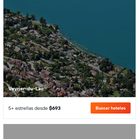
Veyrier-du-Lac
5+ estrellas desde
$693
Buscar hoteles