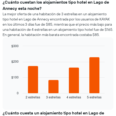
¿Cuánto cuestan los alojamientos tipo hotel en Lago de
Annecy esta noche?
La mejor oferta de una habitación de 3 estrellas en un alojamiento
tipo hotel en Lago de Annecy encontrada por los usuarios de KAYAK
en los últimos 3 días fue de $85, mientras que el precio más bajo para
una habitación de 4 estrellas en un alojamiento tipo hotel fue de $165.
En general, la habitación más barata encontrada costaba $85.
$300
Bar
Chart
graphic.
chart
with
$200
4
bars.
$100
El
siguiente
gráfico
muestra
0
2 estrellas
3 estrellas
4 estrellas
5 estrellas
el
End
of
precio
interactive
promedio
chart
de
¿Cuánto cuesta un alojamiento tipo hotel en Lago de