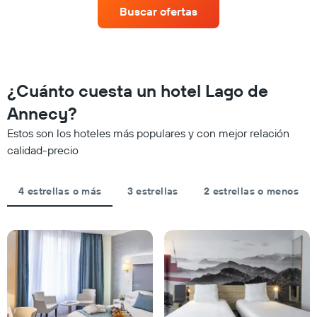
una
que
Buscar ofertas
habitación
indica
para
las
este
categorías
fin
de
de
los
semana,
¿Cuánto cuesta un hotel Lago de
hoteles
calculado
por
Annecy?
a
estrellas.
partir
El
Estos son los hoteles más populares y con mejor relación
de
gráfico
calidad-precio
los
muestra
últimos
1
3 días
eje
4 estrellas o más
3 estrellas
2 estrellas o menos
y
X
agrupado
que
por
indica
número
el
de
precio
estrellas
promedio
El
de
gráfico
una
muestra
habitación
1