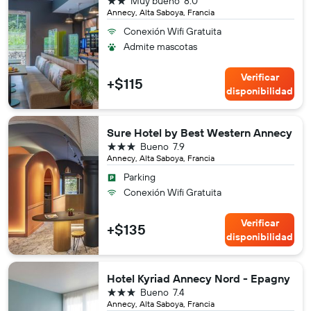
Muy bueno
8.0
Annecy, Alta Saboya, Francia
Conexión Wifi Gratuita
Admite mascotas
Verificar
+$115
disponibilidad
Sure Hotel by Best Western Annecy
3 estrellas
Bueno
7.9
Annecy, Alta Saboya, Francia
Parking
Conexión Wifi Gratuita
Verificar
+$135
disponibilidad
Hotel Kyriad Annecy Nord - Epagny
3 estrellas
Bueno
7.4
Annecy, Alta Saboya, Francia