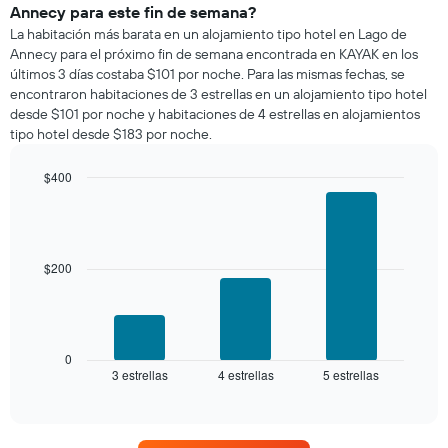
una
Annecy para este fin de semana?
habitación
La habitación más barata en un alojamiento tipo hotel en Lago de
para
Annecy para el próximo fin de semana encontrada en KAYAK en los
esta
últimos 3 días costaba $101 por noche. Para las mismas fechas, se
noche,
encontraron habitaciones de 3 estrellas en un alojamiento tipo hotel
calculado
desde $101 por noche y habitaciones de 4 estrellas en alojamientos
a
tipo hotel desde $183 por noche.
partir
de
los
$400
últimos
Bar
Chart
3 días
graphic.
chart
with
y
3
agrupado
bars.
$200
por
número
El
de
siguiente
estrellas
gráfico
El
muestra
0
gráfico
3 estrellas
4 estrellas
5 estrellas
el
End
muestra
of
precio
interactive
1
promedio
chart
eje
de
X