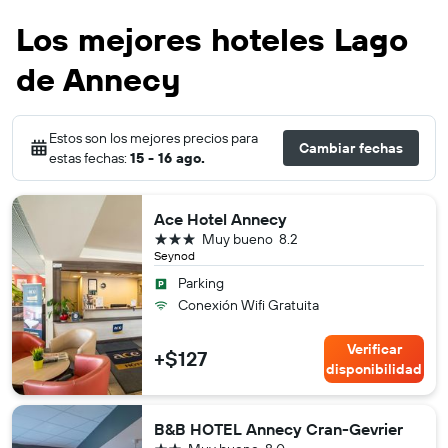
Los mejores hoteles Lago
de Annecy
Estos son los mejores precios para
Cambiar fechas
estas fechas:
15 - 16 ago.
Ace Hotel Annecy
3 estrellas
Muy bueno
8.2
Seynod
Parking
Conexión Wifi Gratuita
Verificar
+$127
disponibilidad
B&B HOTEL Annecy Cran-Gevrier
2 estrellas