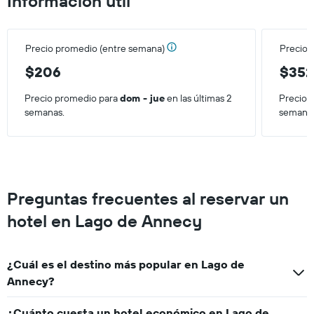
Información útil
una
habitación
para
este
Precio promedio (entre semana)
Precio 
fin
de
$206
$35
semana,
calculado
Precio promedio para
dom - jue
en las últimas 2
Precio 
a
semanas.
semana
partir
de
los
últimos
3 días.
Preguntas frecuentes al reservar un
hotel en Lago de Annecy
¿Cuál es el destino más popular en Lago de
Annecy?
¿Cuánto cuesta un hotel económico en Lago de