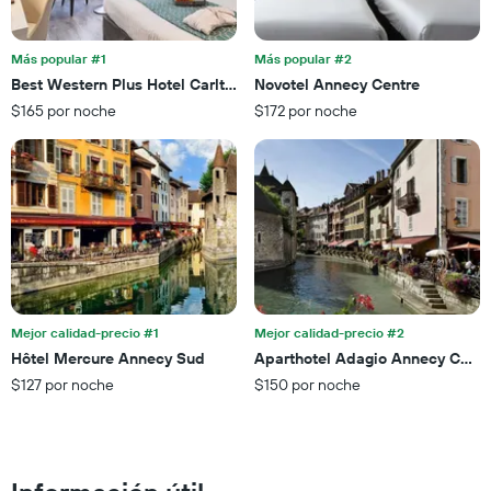
para
eje
esta
X
noche,
que
Más popular #1
Más popular #2
calculado
indica
Best Western Plus Hotel Carlton
Novotel Annecy Centre
a
las
partir
$165 por noche
$172 por noche
categorías
de
de
los
los
últimos
hoteles
3 días
por
estrellas.
El
gráfico
muestra
1
eje
Mejor calidad-precio #1
Mejor calidad-precio #2
X
Hôtel Mercure Annecy Sud
Aparthotel Adagio Annecy Centr
que
$127 por noche
$150 por noche
indica
el
precio
promedio
de