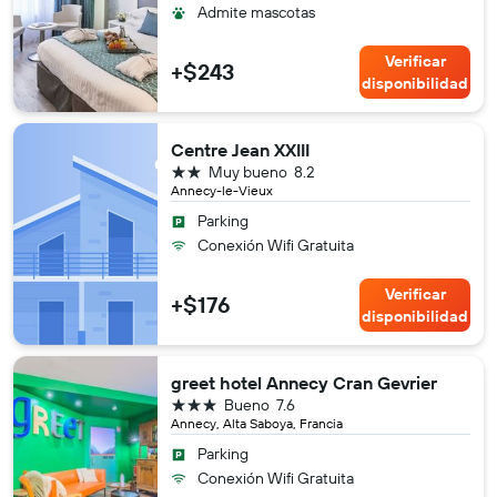
Admite mascotas
Verificar
+$243
disponibilidad
Centre Jean XXIII
2 estrellas
Muy bueno
8.2
Annecy-le-Vieux
Parking
Conexión Wifi Gratuita
Verificar
+$176
disponibilidad
greet hotel Annecy Cran Gevrier
3 estrellas
Bueno
7.6
Annecy, Alta Saboya, Francia
Parking
Conexión Wifi Gratuita