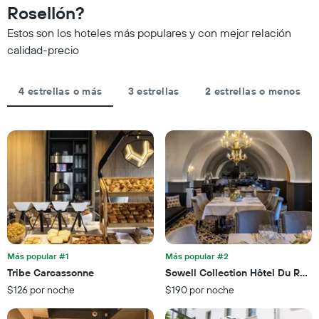
por
Rosellón?
a
estrellas.
partir
El
Estos son los hoteles más populares y con mejor relación
de
gráfico
calidad-precio
los
muestra
últimos
1
3 días
eje
4 estrellas o más
3 estrellas
2 estrellas o menos
y
X
agrupado
que
por
indica
número
el
de
precio
estrellas
promedio
El
de
gráfico
una
muestra
habitación
1
para
eje
esta
X
noche,
que
Más popular #1
Más popular #2
calculado
indica
Tribe Carcassonne
Sowell Collection Hôtel Du Roi 
a
las
partir
$126 por noche
$190 por noche
categorías
de
de
los