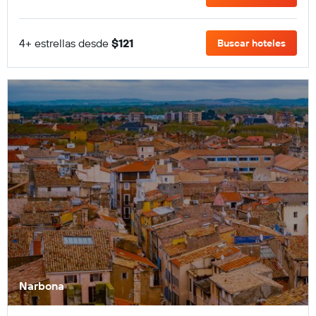
4+ estrellas desde
$121
Buscar hoteles
Narbona