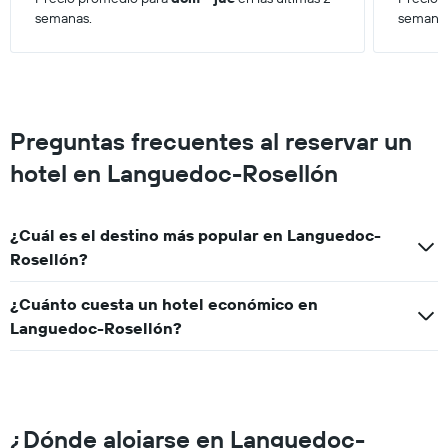
a
semanas.
semana
partir
de
los
últimos
3 días.
Preguntas frecuentes al reservar un
hotel en Languedoc-Rosellón
¿Cuál es el destino más popular en Languedoc-
Rosellón?
¿Cuánto cuesta un hotel económico en
Languedoc-Rosellón?
¿Dónde alojarse en Languedoc-