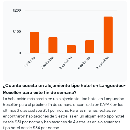
$200
Bar
Chart
graphic.
chart
with
5
$100
bars.
El
siguiente
0
gráfico
3 estrellas
5 estrellas
2 estrellas
4 estrellas
1 estrella
muestra
el
End
of
precio
interactive
promedio
chart
de
¿Cuánto cuesta un alojamiento tipo hotel en Languedoc-
una
Rosellón para este fin de semana?
habitación
La habitación más barata en un alojamiento tipo hotel en Languedoc-
para
Rosellón para el próximo fin de semana encontrada en KAYAK en los
esta
últimos 3 días costaba $51 por noche. Para las mismas fechas, se
noche,
encontraron habitaciones de 3 estrellas en un alojamiento tipo hotel
calculado
desde $51 por noche y habitaciones de 4 estrellas en alojamientos
a
tipo hotel desde $84 por noche.
partir