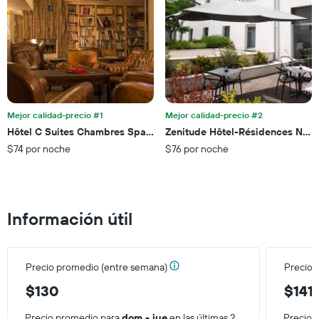
los
últimos
hoteles
3 días
por
estrellas.
El
gráfico
muestra
1
eje
Mejor calidad-precio #1
Mejor calidad-precio #2
X
Hôtel C Suites Chambres Spacieuses
Zenitude Hôtel-Résidences Narb
que
$74 por noche
$76 por noche
indica
el
precio
promedio
de
Información útil
una
habitación
para
este
Precio promedio (entre semana)
Precio 
fin
de
$130
$141
semana,
calculado
Precio promedio para
dom - jue
en las últimas 2
Precio 