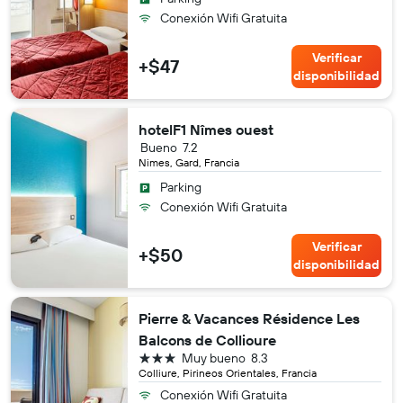
Conexión Wifi Gratuita
Verificar
+$47
disponibilidad
hotelF1 Nîmes ouest
Bueno
7.2
Nimes, Gard, Francia
Parking
Conexión Wifi Gratuita
Verificar
+$50
disponibilidad
Pierre & Vacances Résidence Les
Balcons de Collioure
3 estrellas
Muy bueno
8.3
Colliure, Pirineos Orientales, Francia
Conexión Wifi Gratuita