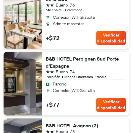
2 estrellas
Bueno
7.6
Millénaire - Grammont
Conexión Wifi Gratuita
Admite mascotas
Verificar
+$72
disponibilidad
B&B HOTEL Perpignan Sud Porte
d'Espagne
2 estrellas
Bueno
7.4
Perpiñán, Pirineos Orientales, Francia
Parking
Conexión Wifi Gratuita
Verificar
+$77
disponibilidad
B&B HOTEL Avignon (2)
2 estrellas
Bueno
7.6