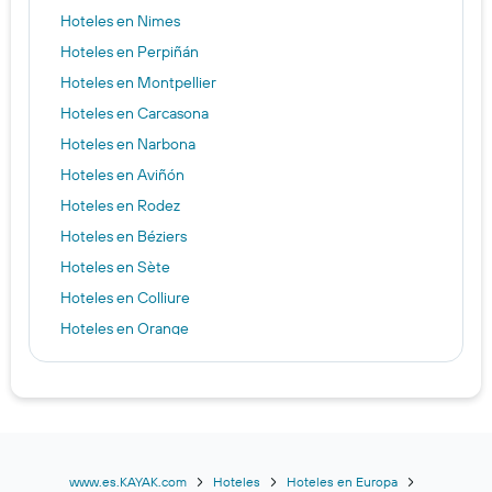
Hoteles en Nimes
Hoteles en Perpiñán
Hoteles en Montpellier
Hoteles en Carcasona
Hoteles en Narbona
Hoteles en Aviñón
Hoteles en Rodez
Hoteles en Béziers
Hoteles en Sète
Hoteles en Colliure
Hoteles en Orange
Hoteles en Encamp
Hoteles en Canet-en-Roussillon
Hoteles en Argelès-sur-Mer
Hoteles en Saintes-Maries-de-la-Mer
Hoteles en Agde
www.es.KAYAK.com
Hoteles
Hoteles en Europa