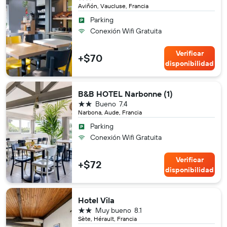
Aviñón, Vaucluse, Francia
Parking
Conexión Wifi Gratuita
Verificar
+$70
disponibilidad
B&B HOTEL Narbonne (1)
2 estrellas
Bueno
7.4
Narbona, Aude, Francia
Parking
Conexión Wifi Gratuita
Verificar
+$72
disponibilidad
Hotel Vila
2 estrellas
Muy bueno
8.1
Sète, Hérault, Francia