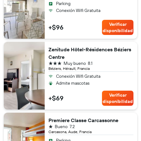
Parking
Conexión Wifi Gratuita
Verificar
+$96
disponibilidad
Zenitude Hôtel-Résidences Béziers
Centre
3 estrellas
Muy bueno
8.1
Béziers, Hérault, Francia
Conexión Wifi Gratuita
Admite mascotas
Verificar
+$69
disponibilidad
Premiere Classe Carcassonne
1 estrella
Bueno
7.2
Carcasona, Aude, Francia
Parking