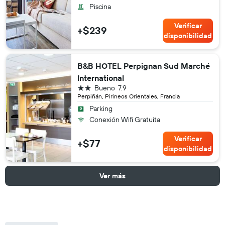
Piscina
Verificar
+$239
disponibilidad
B&B HOTEL Perpignan Sud Marché
International
2 estrellas
Bueno
7.9
Perpiñán, Pirineos Orientales, Francia
Parking
Conexión Wifi Gratuita
Verificar
+$77
disponibilidad
Ver más