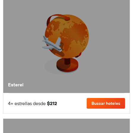
Esterel
4+ estrellas desde
$212
Buscar hoteles