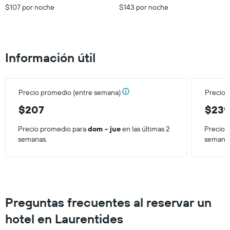
X
$107 por noche
$143 por noche
que
indica
el
precio
Información útil
promedio
de
una
habitación
Precio promedio (entre semana)
Precio 
para
este
$207
$23
fin
de
Precio promedio para
dom - jue
en las últimas 2
Precio 
semana,
semanas.
semana
calculado
a
partir
de
los
últimos
Preguntas frecuentes al reservar un
3 días.
hotel en Laurentides