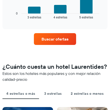
de
siguiente
estrellas
gráfico
El
muestra
0
gráfico
3 estrellas
4 estrellas
5 estrellas
el
End
muestra
of
precio
interactive
1
promedio
chart
eje
de
X
una
que
Buscar ofertas
habitación
indica
para
las
este
categorías
fin
de
de
los
semana,
¿Cuánto cuesta un hotel Laurentides?
hoteles
calculado
por
Estos son los hoteles más populares y con mejor relación
a
estrellas.
partir
calidad-precio
El
de
gráfico
los
muestra
últimos
4 estrellas o más
3 estrellas
2 estrellas o menos
1
3 días
eje
y
X
agrupado
que