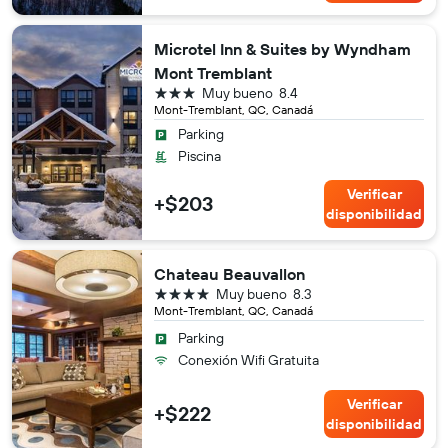
Microtel Inn & Suites by Wyndham
Mont Tremblant
3 estrellas
Muy bueno
8.4
Mont-Tremblant, QC, Canadá
Parking
Piscina
Verificar
+$203
disponibilidad
Chateau Beauvallon
4 estrellas
Muy bueno
8.3
Mont-Tremblant, QC, Canadá
Parking
Conexión Wifi Gratuita
Verificar
+$222
disponibilidad