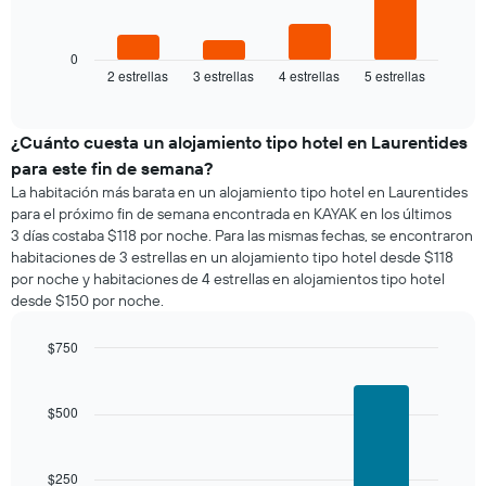
siguiente
gráfico
muestra
0
2 estrellas
3 estrellas
4 estrellas
5 estrellas
el
End
of
precio
interactive
promedio
chart
de
¿Cuánto cuesta un alojamiento tipo hotel en Laurentides
una
para este fin de semana?
habitación
La habitación más barata en un alojamiento tipo hotel en Laurentides
para
para el próximo fin de semana encontrada en KAYAK en los últimos
esta
3 días costaba $118 por noche. Para las mismas fechas, se encontraron
noche,
habitaciones de 3 estrellas en un alojamiento tipo hotel desde $118
calculado
por noche y habitaciones de 4 estrellas en alojamientos tipo hotel
a
desde $150 por noche.
partir
de
los
$750
últimos
Bar
Chart
3 días
graphic.
chart
with
y
$500
3
agrupado
bars.
por
número
$250
El