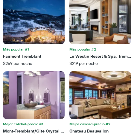
por
indica
número
el
de
precio
estrellas
promedio
El
de
gráfico
una
muestra
habitación
1
para
eje
esta
Más popular #1
Más popular #2
X
noche,
Fairmont Tremblant
Le Westin Resort & Spa, Trembl
que
calculado
$269 por noche
$219 por noche
indica
a
las
partir
categorías
de
de
los
los
últimos
hoteles
3 días
por
estrellas.
El
gráfico
muestra
Mejor calidad-precio #1
Mejor calidad-precio #2
1
Mont-Tremblant/Gite Crystal Inn
Chateau Beauvallon
eje