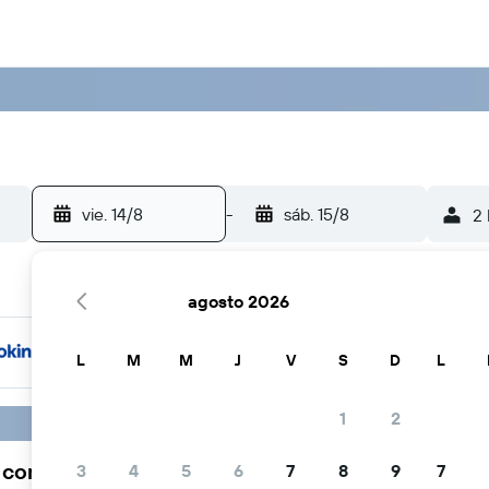
vie. 14/8
-
sáb. 15/8
2 
agosto 2026
L
M
M
J
V
S
D
L
1
2
a comunidad viajera elige KAYAK
3
4
5
6
7
8
9
7