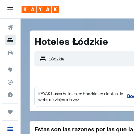
Vuelos
Hoteles Łódzkie
Hoteles
Autos
Explore
Rastreador
KAYAK busca hoteles en Łódzkie en cientos de
Cuándo ir
webs de viajes a la vez
Trips
Estas son las razones por las que l
Español