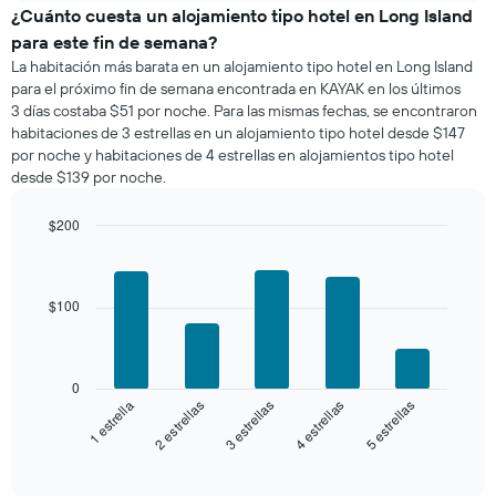
de
¿Cuánto cuesta un alojamiento tipo hotel en Long Island
una
para este fin de semana?
habitación
La habitación más barata en un alojamiento tipo hotel en Long Island
para
para el próximo fin de semana encontrada en KAYAK en los últimos
esta
3 días costaba $51 por noche. Para las mismas fechas, se encontraron
noche,
habitaciones de 3 estrellas en un alojamiento tipo hotel desde $147
calculado
por noche y habitaciones de 4 estrellas en alojamientos tipo hotel
a
desde $139 por noche.
partir
de
los
$200
últimos
Bar
Chart
3 días
graphic.
chart
with
y
5
$100
agrupado
bars.
por
número
El
de
siguiente
0
estrellas
gráfico
3 estrellas
5 estrellas
2 estrellas
4 estrellas
1 estrella
El
muestra
gráfico
el
End
muestra
of
precio
interactive
1
promedio
chart