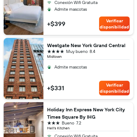
Conexión Wifi Gratuita
Admite mascotas
Verificar
+$399
disponibilidad
Westgate New York Grand Central
4 estrellas
Muy bueno
8.4
Midtown
Admite mascotas
Verificar
+$331
disponibilidad
Holiday Inn Express New York City
Times Square By IHG
3 estrellas
Bueno
7.2
Hell's Kitchen
Conexión Wifi Gratuita