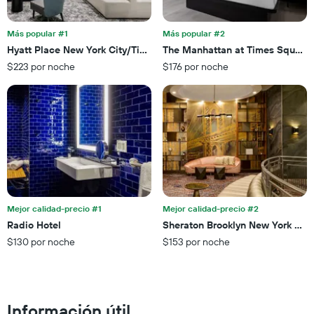
muestra
habitación
1
para
eje
esta
Más popular #1
Más popular #2
X
noche,
Hyatt Place New York City/Times Square
The Manhattan at Times Square 
que
calculado
$223 por noche
$176 por noche
indica
a
las
partir
categorías
de
de
los
los
últimos
hoteles
3 días
por
estrellas.
El
gráfico
muestra
Mejor calidad-precio #1
Mejor calidad-precio #2
1
Radio Hotel
Sheraton Brooklyn New York Hot
eje
X
$130 por noche
$153 por noche
que
indica
el
precio
Información útil
promedio