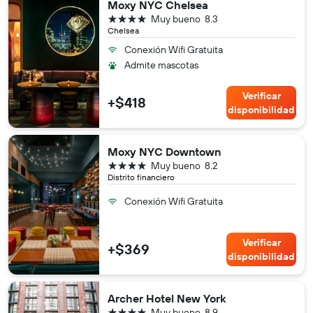
Moxy NYC Chelsea
4 estrellas
Muy bueno
8.3
Chelsea
Conexión Wifi Gratuita
Admite mascotas
Verificar
+$418
disponibilidad
Moxy NYC Downtown
4 estrellas
Muy bueno
8.2
Distrito financiero
Conexión Wifi Gratuita
Verificar
+$369
disponibilidad
Archer Hotel New York
4 estrellas
Muy bueno
8.9