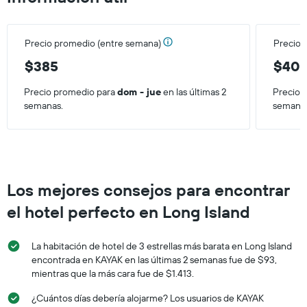
de
una
habitación
Precio promedio (entre semana)
Precio 
para
este
$385
$40
fin
de
Precio promedio para
dom - jue
en las últimas 2
Precio 
semana,
semanas.
semana
calculado
a
partir
de
los
últimos
Los mejores consejos para encontrar
3 días.
el hotel perfecto en Long Island
La habitación de hotel de 3 estrellas más barata en Long Island
encontrada en KAYAK en las últimas 2 semanas fue de $93,
mientras que la más cara fue de $1.413.
¿Cuántos días debería alojarme? Los usuarios de KAYAK