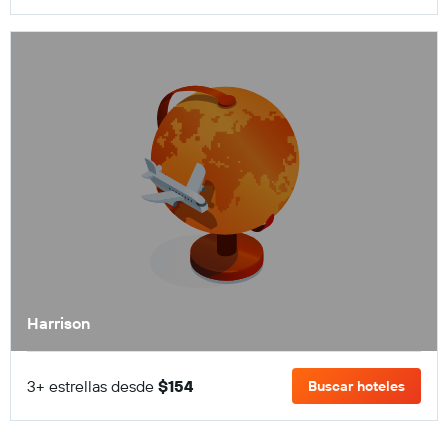
Harrison
3+ estrellas desde
$154
Buscar hoteles