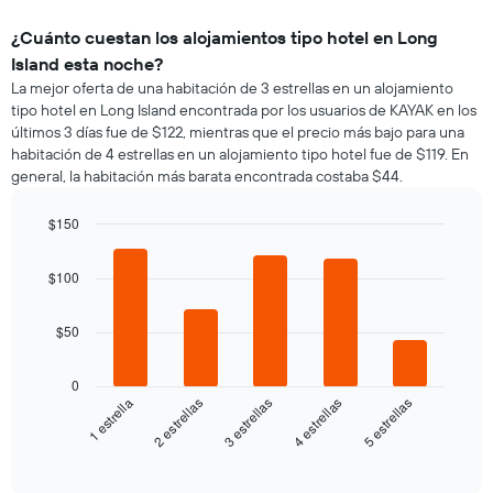
¿Cuánto cuestan los alojamientos tipo hotel en Long
Island esta noche?
La mejor oferta de una habitación de 3 estrellas en un alojamiento
tipo hotel en Long Island encontrada por los usuarios de KAYAK en los
últimos 3 días fue de $122, mientras que el precio más bajo para una
habitación de 4 estrellas en un alojamiento tipo hotel fue de $119. En
general, la habitación más barata encontrada costaba $44.
$150
Bar
Chart
graphic.
chart
$100
with
5
bars.
$50
El
siguiente
0
gráfico
3 estrellas
5 estrellas
2 estrellas
4 estrellas
1 estrella
muestra
el
End
of
precio
interactive
promedio
chart