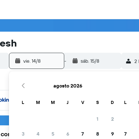
desh
vie. 14/8
-
sáb. 15/8
2 
agosto 2026
L
M
M
J
V
S
D
L
1
2
a comunidad viajera elige KAYAK
3
4
5
6
7
8
9
7