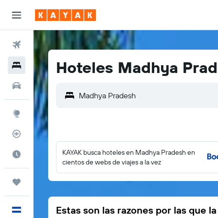
Vuelos
Hoteles Madhya Pra
Hoteles
Autos
Explore
Rastreador
KAYAK busca hoteles en Madhya Pradesh en
Cuándo ir
cientos de webs de viajes a la vez
Trips
Estas son las razones por las que l
Español