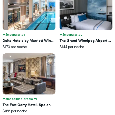
eje
1
X
eje
que
X
indica
que
la
indica
cantidad
el
de
precio
Más popular #1
Más popular #2
días
promedio
Delta Hotels by Marriott Winnipeg
The Grand Winnipeg Airport Hot
que
de
faltan
$173 por noche
$144 por noche
una
para
habitación
la
para
estadía
este
El
fin
gráfico
de
muestra
semana,
1
calculado
eje
a
Y
partir
que
de
Mejor calidad-precio #1
indica
los
el
The Fort Garry Hotel, Spa and Conference Centre, an Ascend Colle
últimos
precio
$155 por noche
3 días.
promedio