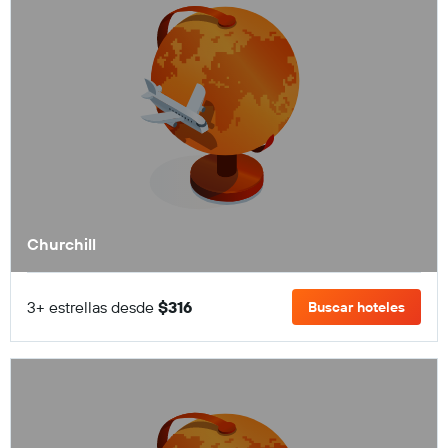
Churchill
3+ estrellas desde
$316
Buscar hoteles