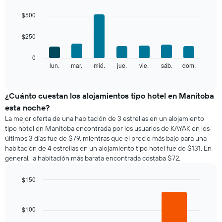
El
Bar
Chart
gráfico
graphic.
chart
$500
with
muestra
7
1
$250
bars.
eje
X
El
0
que
siguiente
lun.
mar.
mié.
jue.
vie.
sáb.
dom.
End
indica
of
gráfico
los
interactive
muestra
chart
meses.
el
¿Cuánto cuestan los alojamientos tipo hotel en Manitoba
El
precio
gráfico
esta noche?
promedio
muestra
La mejor oferta de una habitación de 3 estrellas en un alojamiento
de
1
tipo hotel en Manitoba encontrada por los usuarios de KAYAK en los
una
eje
últimos 3 días fue de $79, mientras que el precio más bajo para una
habitación
Y
habitación de 4 estrellas en un alojamiento tipo hotel fue de $131. En
por
que
general, la habitación más barata encontrada costaba $72.
cada
indica
día
el
de
$150
precio
la
Bar
promedio
Chart
semana
graphic.
chart
de
El
with
$100
una
3
gráfico
habitación
bars.