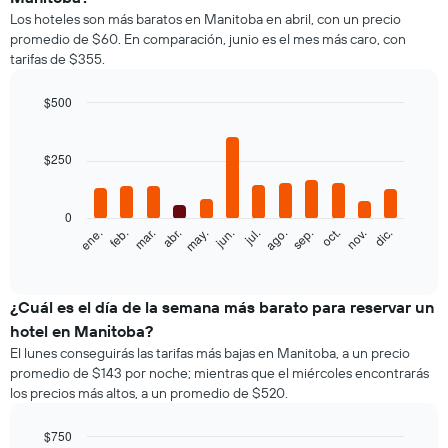
Los hoteles son más baratos en Manitoba en abril, con un precio
promedio de $60. En comparación, junio es el mes más caro, con
tarifas de $355.
$500
Bar
Chart
graphic.
chart
with
$250
12
bars.
0
El
feb.
may.
ago.
nov.
ene.
abr.
jul.
oct.
mar.
jun.
sep.
dic.
siguiente
End
of
gráfico
interactive
muestra
chart
el
¿Cuál es el día de la semana más barato para reservar un
precio
hotel en Manitoba?
promedio
El lunes conseguirás las tarifas más bajas en Manitoba, a un precio
de
promedio de $143 por noche; mientras que el miércoles encontrarás
una
los precios más altos, a un promedio de $520.
habitación
por
mes
$750