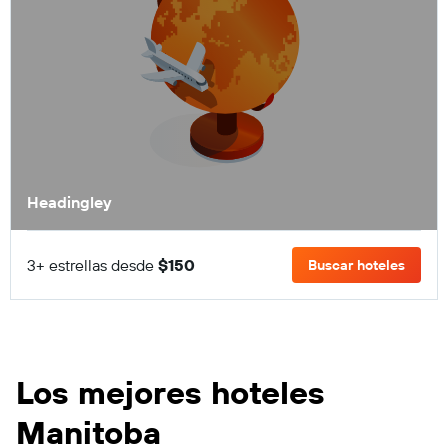
Headingley
3+ estrellas desde
$150
Buscar hoteles
Los mejores hoteles
Manitoba