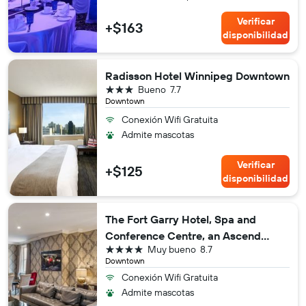
Verificar
+$163
disponibilidad
Radisson Hotel Winnipeg Downtown
3 estrellas
Bueno
7.7
Downtown
Conexión Wifi Gratuita
Admite mascotas
Verificar
+$125
disponibilidad
The Fort Garry Hotel, Spa and
Conference Centre, an Ascend
4 estrellas
Muy bueno
8.7
Collection Hotel
Downtown
Conexión Wifi Gratuita
Admite mascotas