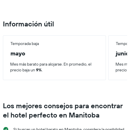
de
una
habitación
Información útil
Temporada baja
Tempora
mayo
junio
Mes más barato para alojarse. En promedio, el
Mes más
precio baja un
9%
.
precio 
Los mejores consejos para encontrar
el hotel perfecto en Manitoba
Si buscas un hotel barato en Manitoba, considera la posibilidad