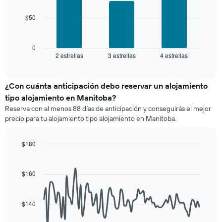
por
habitación
número
$50
El
de
siguiente
estrellas
gráfico
El
muestra
0
gráfico
2 estrellas
3 estrellas
4 estrellas
el
End
muestra
of
precio
interactive
1
promedio
chart
eje
de
¿Con cuánta anticipación debo reservar un alojamiento
X
una
tipo alojamiento en Manitoba?
que
habitación
indica
Reserva con al menos 88 días de anticipación y conseguirás el mejor
para
las
precio para tu alojamiento tipo alojamiento en Manitoba.
este
categorías
fin
de
de
$180
los
semana,
hoteles
Line
Chart
calculado
graphic.
chart
por
a
with
estrellas.
$160
90
partir
El
data
de
gráfico
points.
los
muestra
$140
últimos
1
El
3 días
eje