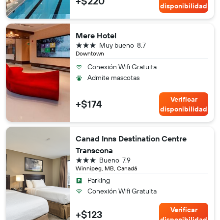
+$220
disponibilidad
Mere Hotel
3 estrellas
Muy bueno
8.7
Downtown
Conexión Wifi Gratuita
Admite mascotas
Verificar
+$174
disponibilidad
Canad Inns Destination Centre
Transcona
3 estrellas
Bueno
7.9
Winnipeg, MB, Canadá
Parking
Conexión Wifi Gratuita
Verificar
+$123
disponibilidad