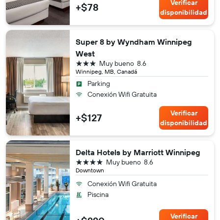
Verificar
+$78
disponibilidad
Super 8 by Wyndham Winnipeg
West
3 estrellas
Muy bueno
8.6
Winnipeg, MB, Canadá
Parking
Conexión Wifi Gratuita
Verificar
+$127
disponibilidad
Delta Hotels by Marriott Winnipeg
4 estrellas
Muy bueno
8.6
Downtown
Conexión Wifi Gratuita
Piscina
Verificar