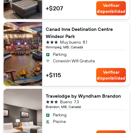
Verificar
+$207
disponibilidad
Canad Inns Destination Centre
Windsor Park
3 estrellas
Muy bueno
8.1
Winnipeg, MB, Canadá
Parking
Conexión Wifi Gratuita
Verificar
+$115
disponibilidad
Travelodge by Wyndham Brandon
3 estrellas
Bueno
7.3
Brandon, MB, Canadá
Parking
Piscina