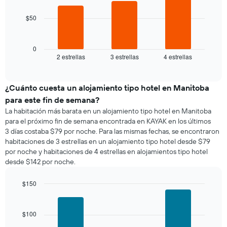
muestra
1
$50
El
eje
siguiente
X
gráfico
que
muestra
0
indica
2 estrellas
3 estrellas
4 estrellas
el
End
los
of
precio
días
interactive
promedio
chart
de
de
¿Cuánto cuesta un alojamiento tipo hotel en Manitoba
la
una
semana.
para este fin de semana?
habitación
El
La habitación más barata en un alojamiento tipo hotel en Manitoba
para
gráfico
para el próximo fin de semana encontrada en KAYAK en los últimos
esta
muestra
3 días costaba $79 por noche. Para las mismas fechas, se encontraron
noche,
1
habitaciones de 3 estrellas en un alojamiento tipo hotel desde $79
calculado
eje
por noche y habitaciones de 4 estrellas en alojamientos tipo hotel
a
Y
desde $142 por noche.
partir
que
de
indica
los
$150
el
últimos
Bar
precio
Chart
3 días
graphic.
chart
promedio
with
y
$100
de
3
agrupado
una
bars.