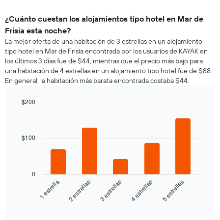
¿Cuánto cuestan los alojamientos tipo hotel en Mar de
Frisia esta noche?
La mejor oferta de una habitación de 3 estrellas en un alojamiento
tipo hotel en Mar de Frisia encontrada por los usuarios de KAYAK en
los últimos 3 días fue de $44, mientras que el precio más bajo para
una habitación de 4 estrellas en un alojamiento tipo hotel fue de $88.
En general, la habitación más barata encontrada costaba $44.
$200
Bar
Chart
graphic.
chart
with
5
$100
bars.
El
siguiente
0
gráfico
3 estrellas
5 estrellas
2 estrellas
4 estrellas
1 estrella
muestra
el
End
of
precio
interactive
promedio
chart