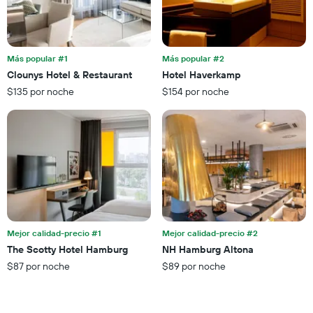
muestra
habitación
1
para
eje
esta
X
noche,
que
Más popular #1
Más popular #2
calculado
indica
Clounys Hotel & Restaurant
Hotel Haverkamp
a
las
partir
$135 por noche
$154 por noche
categorías
de
de
los
los
últimos
hoteles
3 días
por
estrellas.
El
gráfico
muestra
1
eje
Mejor calidad-precio #1
Mejor calidad-precio #2
X
The Scotty Hotel Hamburg
NH Hamburg Altona
que
$87 por noche
$89 por noche
indica
el
precio
promedio