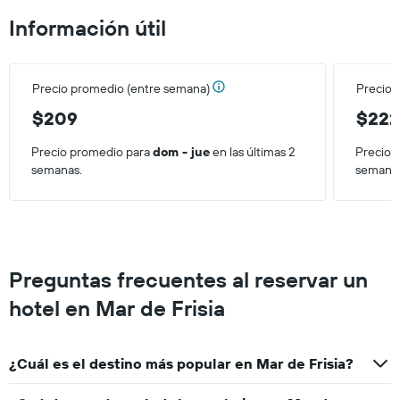
de
Información útil
una
habitación
para
este
Precio promedio (entre semana)
Precio 
fin
de
$209
$22
semana,
calculado
Precio promedio para
dom - jue
en las últimas 2
Precio 
a
semanas.
semana
partir
de
los
últimos
3 días.
Preguntas frecuentes al reservar un
hotel en Mar de Frisia
¿Cuál es el destino más popular en Mar de Frisia?