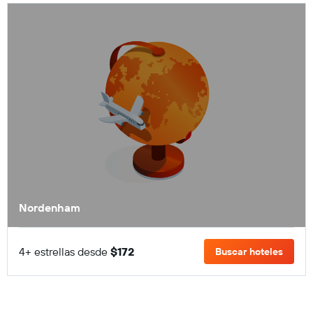
Nordenham
4+ estrellas desde
$172
Buscar hoteles