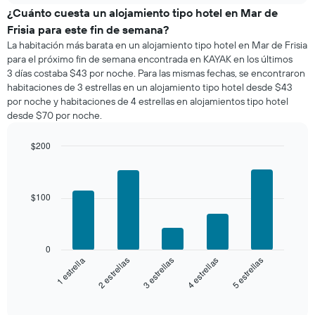
de
¿Cuánto cuesta un alojamiento tipo hotel en Mar de
una
Frisia para este fin de semana?
habitación
La habitación más barata en un alojamiento tipo hotel en Mar de Frisia
para
para el próximo fin de semana encontrada en KAYAK en los últimos
esta
3 días costaba $43 por noche. Para las mismas fechas, se encontraron
noche,
habitaciones de 3 estrellas en un alojamiento tipo hotel desde $43
calculado
por noche y habitaciones de 4 estrellas en alojamientos tipo hotel
a
desde $70 por noche.
partir
de
los
$200
últimos
Bar
Chart
3 días
graphic.
chart
with
y
5
$100
agrupado
bars.
por
número
El
de
siguiente
0
estrellas
gráfico
3 estrellas
5 estrellas
2 estrellas
4 estrellas
1 estrella
El
muestra
gráfico
el
End
muestra
of
precio
interactive
1
promedio
chart