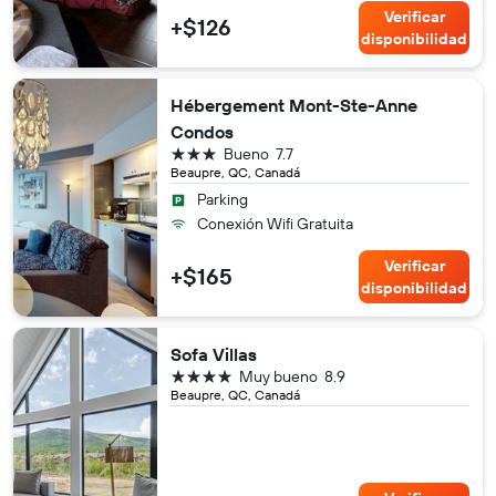
Verificar
+$126
disponibilidad
Hébergement Mont-Ste-Anne
Condos
3 estrellas
Bueno
7.7
Beaupre, QC, Canadá
Parking
Conexión Wifi Gratuita
Verificar
+$165
disponibilidad
Sofa Villas
4 estrellas
Muy bueno
8.9
Beaupre, QC, Canadá