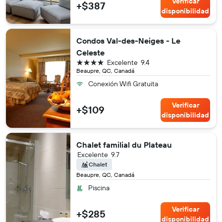
Verificar
+$387
disponibilidad
Condos Val-des-Neiges - Le
Celeste
4 estrellas
Excelente
9.4
Beaupre, QC, Canadá
Conexión Wifi Gratuita
Verificar
+$109
disponibilidad
Chalet familial du Plateau
Excelente
9.7
Chalet
Beaupre, QC, Canadá
Piscina
Verificar
+$285
disponibilidad