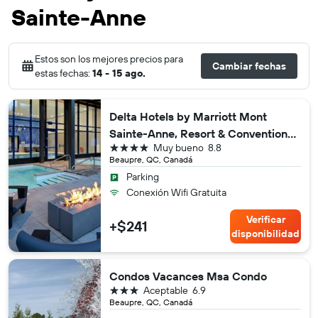
Sainte-Anne
Estos son los mejores precios para
Cambiar fechas
estas fechas:
14 - 15 ago.
Delta Hotels by Marriott Mont
Sainte-Anne, Resort & Convention
4 estrellas
Muy bueno
8.8
Center
Beaupre, QC, Canadá
Parking
Conexión Wifi Gratuita
Verificar
+$241
disponibilidad
Condos Vacances Msa Condo
3 estrellas
Aceptable
6.9
Beaupre, QC, Canadá