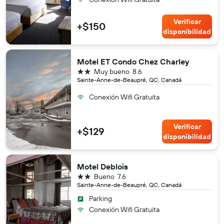
Verificar
+$150
disponibilidad
Motel ET Condo Chez Charley
2 estrellas
Muy bueno
8.6
Sainte-Anne-de-Beaupré, QC, Canadá
Conexión Wifi Gratuita
Verificar
+$129
disponibilidad
Motel Deblois
2 estrellas
Bueno
7.6
Sainte-Anne-de-Beaupré, QC, Canadá
Parking
Conexión Wifi Gratuita