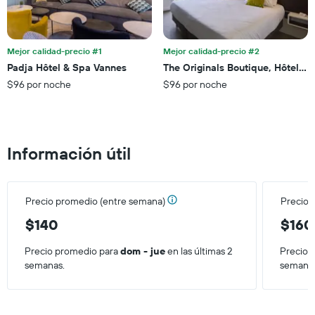
1
calculado
eje
a
Y
partir
que
de
Mejor calidad-precio #1
Mejor calidad-precio #2
indica
los
el
Padja Hôtel & Spa Vannes
The Originals Boutique, Hôtel L
últimos
precio
$96 por noche
$96 por noche
3 días.
promedio
de
una
habitación
Información útil
Precio promedio (entre semana)
Precio 
$140
$160
Precio promedio para
dom - jue
en las últimas 2
Precio 
semanas.
semana