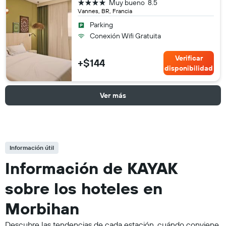
4 estrellas
Muy bueno
8.5
Vannes, BR, Francia
Parking
Conexión Wifi Gratuita
Verificar
+$144
disponibilidad
Ver más
Información útil
Información de KAYAK
sobre los hoteles en
Morbihan
Descubre las tendencias de cada estación, cuándo conviene