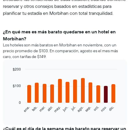
reservar y otros consejos basados en estadísticas para
planificar tu estadía en Morbihan con total tranquilidad.
¿En qué mes es más barato quedarse en un hotel en
Morbihan?
Los hoteles son más baratos en Morbihan en noviembre, con un
precio promedio de $103. En comparación, agosto es el mes más
caro, con tarifas de $149.
$200
Bar
Chart
graphic.
chart
with
$100
12
bars.
0
El
feb.
may.
ago.
nov.
ene.
abr.
jul.
oct.
mar.
jun.
sep.
dic.
siguiente
End
of
gráfico
interactive
muestra
chart
el
¿Cuál es el día de la semana más barato para reservar un