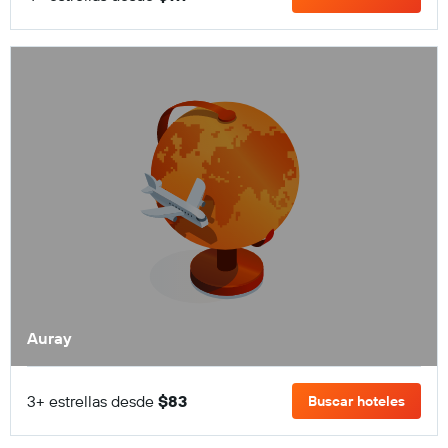
Auray
3+ estrellas desde
$83
Buscar hoteles