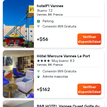
hotelF1 Vannes
Bueno
7.2
Vannes, BR, Francia
Parking
Conexión Wifi Gratuita
Verificar
+$56
disponibilidad
Hôtel Mercure Vannes Le Port
4 estrellas
Muy bueno
8.3
Vannes, BR, Francia
Conexión Wifi Gratuita
Admite mascotas
Verificar
+$162
disponibilidad
B&B HOTEL Vannes Ouest Golfe du