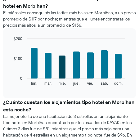
precio
hotel en Morbihan?
promedio
El miércoles conseguirás las tarifas más bajas en Morbihan, a un precio
de
promedio de $117 por noche; mientras que el lunes encontrarás los
una
precios más altos, a un promedio de $156.
habitación
por
mes
$200
El
Bar
Chart
gráfico
graphic.
chart
with
muestra
$100
7
1
bars.
eje
X
El
0
que
siguiente
lun.
mar.
mié.
jue.
vie.
sáb.
dom.
End
indica
of
gráfico
los
interactive
muestra
chart
meses.
el
¿Cuánto cuestan los alojamientos tipo hotel en Morbihan
El
precio
gráfico
esta noche?
promedio
muestra
La mejor oferta de una habitación de 3 estrellas en un alojamiento
de
1
tipo hotel en Morbihan encontrada por los usuarios de KAYAK en los
una
eje
últimos 3 días fue de $51, mientras que el precio más bajo para una
habitación
Y
habitación de 4 estrellas en un alojamiento tipo hotel fue de $96. En
por
que