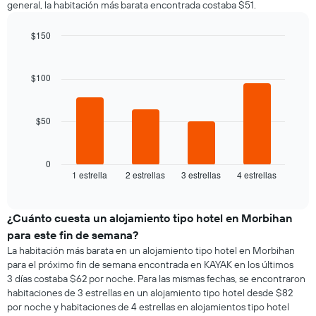
general, la habitación más barata encontrada costaba $51.
cada
indica
día
el
de
$150
precio
la
Bar
promedio
Chart
semana
graphic.
chart
de
El
with
$100
una
4
gráfico
habitación
bars.
muestra
1
$50
El
eje
siguiente
X
gráfico
que
muestra
0
indica
1 estrella
2 estrellas
3 estrellas
4 estrellas
el
End
los
of
precio
días
interactive
promedio
chart
de
de
¿Cuánto cuesta un alojamiento tipo hotel en Morbihan
la
una
semana.
para este fin de semana?
habitación
El
La habitación más barata en un alojamiento tipo hotel en Morbihan
para
gráfico
para el próximo fin de semana encontrada en KAYAK en los últimos
esta
muestra
3 días costaba $62 por noche. Para las mismas fechas, se encontraron
noche,
1
habitaciones de 3 estrellas en un alojamiento tipo hotel desde $82
calculado
eje
por noche y habitaciones de 4 estrellas en alojamientos tipo hotel
a
Y