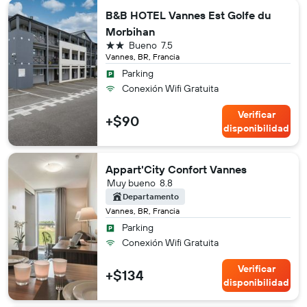
B&B HOTEL Vannes Est Golfe du
Morbihan
2 estrellas
Bueno
7.5
Vannes, BR, Francia
Parking
Conexión Wifi Gratuita
Verificar
+$90
disponibilidad
Appart'City Confort Vannes
Muy bueno
8.8
Departamento
Vannes, BR, Francia
Parking
Conexión Wifi Gratuita
Verificar
+$134
disponibilidad