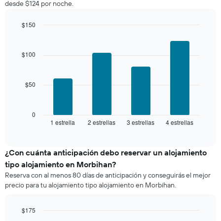
desde $124 por noche.
partir
que
de
indica
los
$150
el
últimos
Bar
precio
Chart
3 días
graphic.
chart
promedio
with
y
$100
de
4
agrupado
una
bars.
por
habitación
número
$50
El
de
siguiente
estrellas
gráfico
El
muestra
0
gráfico
1 estrella
2 estrellas
3 estrellas
4 estrellas
el
End
muestra
of
precio
interactive
1
promedio
chart
eje
de
¿Con cuánta anticipación debo reservar un alojamiento
X
una
tipo alojamiento en Morbihan?
que
habitación
indica
Reserva con al menos 80 días de anticipación y conseguirás el mejor
para
las
precio para tu alojamiento tipo alojamiento en Morbihan.
este
categorías
fin
de
de
$175
los
semana,
Line
Chart