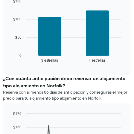
los
$150
el
últimos
Bar
precio
Chart
3 días
graphic.
chart
promedio
with
y
$100
de
2
agrupado
una
bars.
por
habitación
número
$50
El
de
siguiente
estrellas
gráfico
El
muestra
0
gráfico
3 estrellas
4 estrellas
el
End
muestra
of
precio
interactive
1
promedio
chart
eje
de
¿Con cuánta anticipación debo reservar un alojamiento
X
una
tipo alojamiento en Norfolk?
que
habitación
indica
Reserva con al menos 86 días de anticipación y conseguirás el mejor
para
las
precio para tu alojamiento tipo alojamiento en Norfolk.
este
categorías
fin
de
de
$175
los
semana,
hoteles
Line
Chart
calculado
graphic.
chart
por
$150
a
with
estrellas.
90