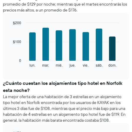
promedio de $129 por noche; mientras que el martes encontrarás los
una
precios más altos, a un promedio de $176.
habitación
por
mes
$200
El
Bar
Chart
gráfico
graphic.
chart
with
muestra
$100
7
1
bars.
eje
X
El
0
que
siguiente
lun.
mar.
mié.
jue.
vie.
sáb.
dom.
End
indica
of
gráfico
los
interactive
muestra
chart
meses.
el
¿Cuánto cuestan los alojamientos tipo hotel en Norfolk
El
precio
gráfico
esta noche?
promedio
muestra
La mejor oferta de una habitación de 3 estrellas en un alojamiento
de
1
tipo hotel en Norfolk encontrada por los usuarios de KAYAK en los
una
eje
últimos 3 días fue de $108, mientras que el precio más bajo para una
habitación
Y
habitación de 4 estrellas en un alojamiento tipo hotel fue de $119. En
por
que
general, la habitación más barata encontrada costaba $108.
cada
indica
día
el
de