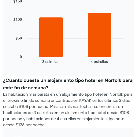
$150
precio
la
Bar
promedio
Chart
semana
graphic.
chart
de
El
with
$100
una
2
gráfico
habitación
bars.
muestra
1
$50
El
eje
siguiente
X
gráfico
que
muestra
0
indica
3 estrellas
4 estrellas
el
End
los
of
precio
días
interactive
promedio
chart
de
de
¿Cuánto cuesta un alojamiento tipo hotel en Norfolk para
la
una
semana.
este fin de semana?
habitación
El
La habitación más barata en un alojamiento tipo hotel en Norfolk para
para
gráfico
el próximo fin de semana encontrada en KAYAK en los últimos 3 días
esta
muestra
costaba $108 por noche. Para las mismas fechas, se encontraron
noche,
1
habitaciones de 3 estrellas en un alojamiento tipo hotel desde $108
calculado
eje
por noche y habitaciones de 4 estrellas en alojamientos tipo hotel
a
Y
desde $126 por noche.
partir
que
de
indica