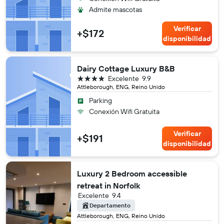
Admite mascotas
Verificar
+$172
disponibilidad
Dairy Cottage Luxury B&B
4 estrellas
Excelente
9.9
Attleborough, ENG, Reino Unido
Parking
Conexión Wifi Gratuita
Verificar
+$191
disponibilidad
Luxury 2 Bedroom accessible
retreat in Norfolk
Excelente
9.4
Departamento
Attleborough, ENG, Reino Unido