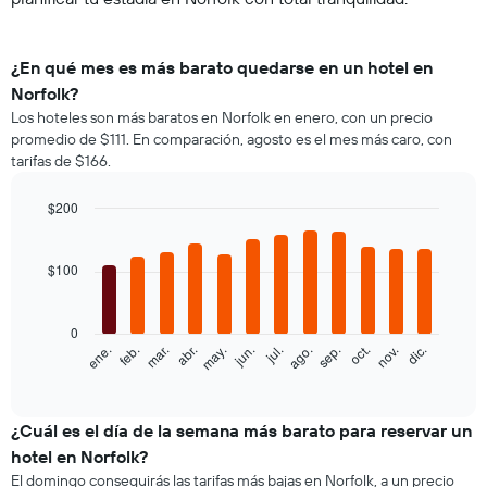
¿En qué mes es más barato quedarse en un hotel en
Norfolk?
Los hoteles son más baratos en Norfolk en enero, con un precio
promedio de $111. En comparación, agosto es el mes más caro, con
tarifas de $166.
$200
Bar
Chart
graphic.
chart
with
$100
12
bars.
0
El
feb.
may.
ago.
nov.
ene.
abr.
jul.
oct.
mar.
jun.
sep.
dic.
siguiente
End
of
gráfico
interactive
muestra
chart
el
¿Cuál es el día de la semana más barato para reservar un
precio
hotel en Norfolk?
promedio
El domingo conseguirás las tarifas más bajas en Norfolk, a un precio
de