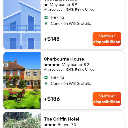
1 estrella
Muy bueno
8.9
Attleborough, ENG, Reino Unido
Parking
Conexión Wifi Gratuita
Verificar
+$148
disponibilidad
Sherbourne House
4 estrellas
Muy bueno
8.2
Attleborough, ENG, Reino Unido
Parking
Conexión Wifi Gratuita
Verificar
+$186
disponibilidad
The Griffin Hotel
3 estrellas
Bueno
7.3