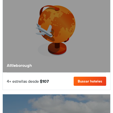
Attleborough
4+ estrellas desde
$107
Buscar hoteles