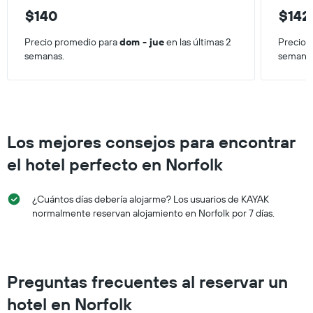
que
de
$140
$142
indica
los
el
últimos
Precio promedio para
dom - jue
en las últimas 2
Precio 
precio
3 días.
semanas.
semana
promedio
de
una
habitación
Los mejores consejos para encontrar
el hotel perfecto en Norfolk
¿Cuántos días debería alojarme? Los usuarios de KAYAK
normalmente reservan alojamiento en Norfolk por 7 días.
Preguntas frecuentes al reservar un
hotel en Norfolk