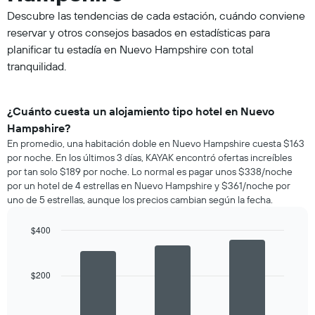
Descubre las tendencias de cada estación, cuándo conviene
reservar y otros consejos basados en estadísticas para
planificar tu estadía en Nuevo Hampshire con total
tranquilidad.
¿Cuánto cuesta un alojamiento tipo hotel en Nuevo
Hampshire?
En promedio, una habitación doble en Nuevo Hampshire cuesta $163
por noche. En los últimos 3 días, KAYAK encontró ofertas increíbles
por tan solo $189 por noche. Lo normal es pagar unos $338/noche
por un hotel de 4 estrellas en Nuevo Hampshire y $361/noche por
uno de 5 estrellas, aunque los precios cambian según la fecha.
$400
Bar
Chart
graphic.
chart
with
$200
3
bars.