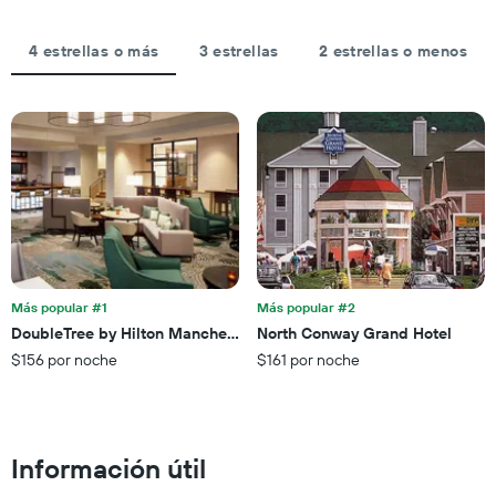
últimos
la
hoteles
3 días
estadía
por
El
4 estrellas o más
3 estrellas
2 estrellas o menos
estrellas.
gráfico
El
muestra
gráfico
1
muestra
eje
1
X
eje
que
X
indica
que
la
indica
cantidad
el
de
precio
días
promedio
que
de
Más popular #1
Más popular #2
faltan
una
DoubleTree by Hilton Manchester Downtown
North Conway Grand Hotel
para
habitación
$156 por noche
$161 por noche
la
para
estadía
este
El
fin
gráfico
de
muestra
semana,
Información útil
1
calculado
eje