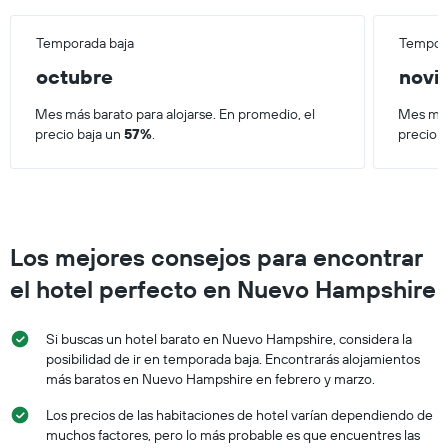
a
Y
partir
que
de
Temporada baja
Tempora
indica
los
el
octubre
novi
últimos
precio
3 días.
promedio
Mes más barato para alojarse. En promedio, el
Mes más
de
precio baja un
57%
.
precio 
una
habitación
Los mejores consejos para encontrar
el hotel perfecto en Nuevo Hampshire
Si buscas un hotel barato en Nuevo Hampshire, considera la
posibilidad de ir en temporada baja. Encontrarás alojamientos
más baratos en Nuevo Hampshire en febrero y marzo.
Los precios de las habitaciones de hotel varían dependiendo de
muchos factores, pero lo más probable es que encuentres las