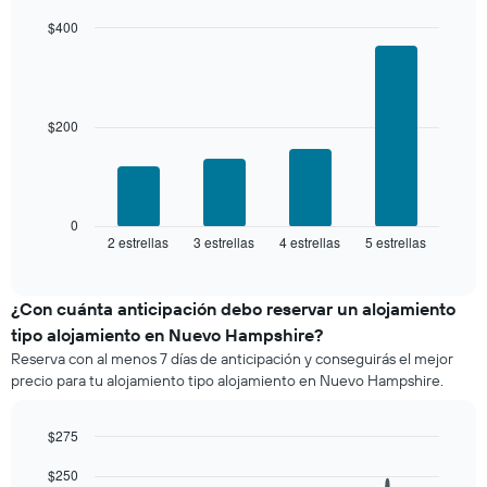
de
indica
los
$400
el
últimos
Bar
precio
Chart
3 días
graphic.
chart
promedio
with
y
de
4
agrupado
una
bars.
$200
por
habitación
número
El
de
siguiente
estrellas
gráfico
El
muestra
0
gráfico
2 estrellas
3 estrellas
4 estrellas
5 estrellas
el
End
muestra
of
precio
interactive
1
promedio
chart
eje
de
¿Con cuánta anticipación debo reservar un alojamiento
X
una
tipo alojamiento en Nuevo Hampshire?
que
habitación
indica
Reserva con al menos 7 días de anticipación y conseguirás el mejor
para
las
precio para tu alojamiento tipo alojamiento en Nuevo Hampshire.
este
categorías
fin
de
de
$275
los
semana,
hoteles
Line
Chart
calculado
$250
graphic.
chart
por