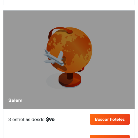
Salem
3 estrellas desde
$96
Buscar hoteles