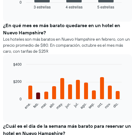
El
0
siguiente
3 estrellas
4 estrellas
5 estrellas
End
of
gráfico
interactive
muestra
chart
el
¿En qué mes es más barato quedarse en un hotel en
precio
Nuevo Hampshire?
promedio
Los hoteles son más baratos en Nuevo Hampshire en febrero, con un
de
precio promedio de $80. En comparación, octubre es el mes más
una
caro, con tarifas de $259.
habitación
doble,
calculado
$400
a
Bar
Chart
partir
graphic.
chart
with
de
$200
12
los
bars.
últimos
3 días
0
El
feb.
may.
ago.
nov.
ene.
abr.
jul.
oct.
mar.
jun.
sep.
dic.
y
siguiente
End
agrupado
of
gráfico
por
interactive
muestra
chart
cantidad
el
¿Cuál es el día de la semana más barato para reservar un
de
precio
estrellas
hotel en Nuevo Hampshire?