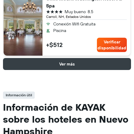
Spa
4 estrellas
Muy bueno
8.5
Carroll, NH, Estados Unidos
Conexión Wifi Gratuita
Piscina
Verificar
+$512
disponibilidad
Ver más
Información útil
Información de KAYAK
sobre los hoteles en Nuevo
Hampshire