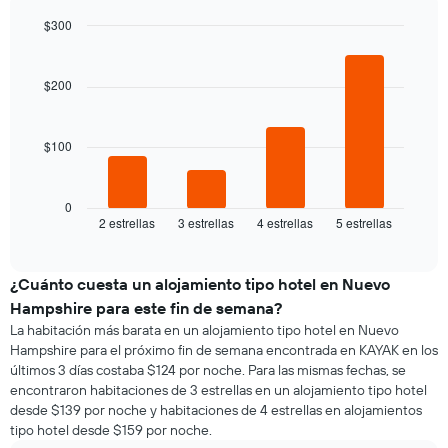
el
día
el
precio
de
$300
precio
promedio
la
Bar
promedio
Chart
de
semana
graphic.
chart
de
una
El
with
$200
una
habitación
4
gráfico
habitación
bars.
doble,
muestra
calculado
1
$100
El
a
eje
siguiente
partir
X
gráfico
de
que
muestra
0
los
indica
2 estrellas
3 estrellas
4 estrellas
5 estrellas
el
End
últimos
los
of
precio
3 días
días
interactive
promedio
chart
de
de
¿Cuánto cuesta un alojamiento tipo hotel en Nuevo
la
una
semana.
Hampshire para este fin de semana?
habitación
El
La habitación más barata en un alojamiento tipo hotel en Nuevo
para
gráfico
Hampshire para el próximo fin de semana encontrada en KAYAK en los
esta
muestra
últimos 3 días costaba $124 por noche. Para las mismas fechas, se
noche,
1
encontraron habitaciones de 3 estrellas en un alojamiento tipo hotel
calculado
eje
desde $139 por noche y habitaciones de 4 estrellas en alojamientos
a
Y
tipo hotel desde $159 por noche.
partir
que