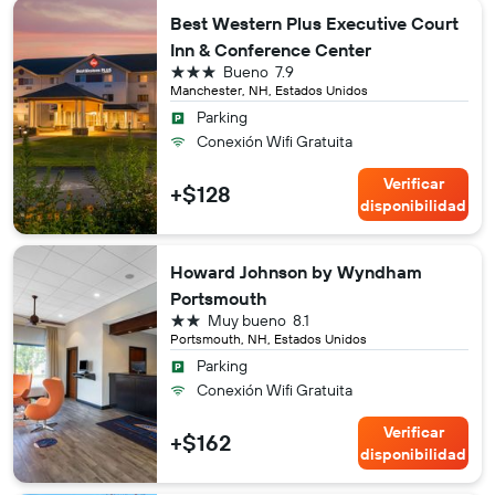
Best Western Plus Executive Court
Inn & Conference Center
3 estrellas
Bueno
7.9
Manchester, NH, Estados Unidos
Parking
Conexión Wifi Gratuita
Verificar
+$128
disponibilidad
Howard Johnson by Wyndham
Portsmouth
2 estrellas
Muy bueno
8.1
Portsmouth, NH, Estados Unidos
Parking
Conexión Wifi Gratuita
Verificar
+$162
disponibilidad