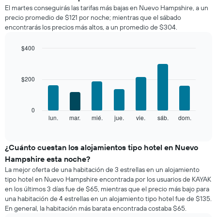
promedio
El
El martes conseguirás las tarifas más bajas en Nuevo Hampshire, a un
de
gráfico
precio promedio de $121 por noche; mientras que el sábado
una
muestra
encontrarás los precios más altos, a un promedio de $304.
habitación
1
por
eje
mes
$400
X
El
Bar
Chart
que
gráfico
graphic.
chart
indica
with
muestra
las
$200
7
1
categorías
bars.
eje
de
X
los
El
0
que
hoteles
siguiente
lun.
mar.
mié.
jue.
vie.
sáb.
dom.
End
indica
por
of
gráfico
los
interactive
estrellas.
muestra
chart
meses.
El
el
¿Cuánto cuestan los alojamientos tipo hotel en Nuevo
El
gráfico
precio
gráfico
Hampshire esta noche?
muestra
promedio
muestra
La mejor oferta de una habitación de 3 estrellas en un alojamiento
1
de
1
tipo hotel en Nuevo Hampshire encontrada por los usuarios de KAYAK
eje
una
eje
en los últimos 3 días fue de $65, mientras que el precio más bajo para
X
habitación
Y
que
una habitación de 4 estrellas en un alojamiento tipo hotel fue de $135.
por
que
indica
En general, la habitación más barata encontrada costaba $65.
cada
indica