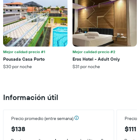
El
fin
gráfico
de
muestra
semana,
1
calculado
eje
a
Y
partir
que
de
indica
los
el
últimos
Mejor calidad-precio #1
Mejor calidad-precio #2
precio
3 días.
Pousada Casa Porto
Eros Hotel - Adult Only
promedio
$30 por noche
$31 por noche
de
una
habitación
Información útil
Precio promedio (entre semana)
Precio 
$138
$111