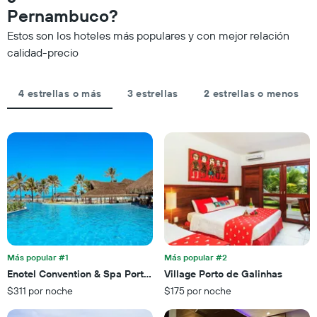
indica
a
acerca
Pernambuco?
las
partir
la
categorías
Estos son los hoteles más populares y con mejor relación
de
fecha
de
los
de
calidad-precio
los
últimos
la
hoteles
3 días
estadía
por
El
4 estrellas o más
3 estrellas
2 estrellas o menos
estrellas.
gráfico
El
muestra
gráfico
1
muestra
eje
1
X
eje
que
X
indica
que
la
indica
cantidad
el
de
precio
días
promedio
que
de
Más popular #1
Más popular #2
faltan
una
Enotel Convention & Spa Porto de Galinhas
Village Porto de Galinhas
para
habitación
$311 por noche
$175 por noche
la
para
estadía
este