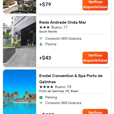
Verificar
+$79
disponibilidad
Rede Andrade Onda Mar
3 estrellas
Bueno
7.7
South Recife
Conexión Wifi Gratuita
Piscina
Verificar
+$43
disponibilidad
Enotel Convention & Spa Porto de
Galinhas
4 estrellas
Bueno
7.8
Porto de Galinhas, PE, Brasil
Parking
Conexión Wifi Gratuita
Verificar