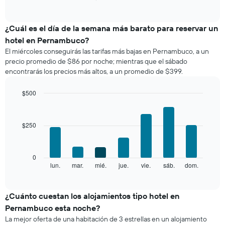
of
gráfico
interactive
muestra
chart
el
¿Cuál es el día de la semana más barato para reservar un
precio
hotel en Pernambuco?
promedio
El miércoles conseguirás las tarifas más bajas en Pernambuco, a un
de
precio promedio de $86 por noche; mientras que el sábado
una
encontrarás los precios más altos, a un promedio de $399.
habitación
por
mes
$500
El
Bar
Chart
gráfico
graphic.
chart
with
muestra
$250
7
1
bars.
eje
X
El
0
que
siguiente
lun.
mar.
mié.
jue.
vie.
sáb.
dom.
End
indica
of
gráfico
los
interactive
muestra
chart
meses.
el
¿Cuánto cuestan los alojamientos tipo hotel en
El
precio
gráfico
Pernambuco esta noche?
promedio
muestra
La mejor oferta de una habitación de 3 estrellas en un alojamiento
de