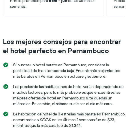
Precio promedio para
dom - jue
en las últimas 2
Precio 
semanas.
semana
Los mejores consejos para encontrar
el hotel perfecto en Pernambuco
Si buscas un hotel barato en Pernambuco, considera la
posibilidad de ir en temporada baja. Encontrarás alojamientos
más baratos en Pernambuco en octubre y setiembre.
Los precios de las habitaciones de hotel varían dependiendo de
muchos factores, pero lo más probable es que encuentres las
mejores ofertas de hotel en Pernambuco si te quedas un
miércoles. En cambio, el sábado suele ser el día más caro.
La habitación de hotel de 3 estrellas más barata en Pernambuco
encontrada en KAYAK en las últimas 2 semanas fue de $23,
mientras que la más cara fue de $1.344.