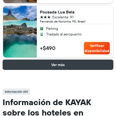
Pousada Lua Bela
3 estrellas
Excelente
9.1
Fernando de Noronha, PE, Brasil
Parking
Traslado al aeropuerto
Verificar
+$490
disponibilidad
Ver más
Información útil
Información de KAYAK
sobre los hoteles en