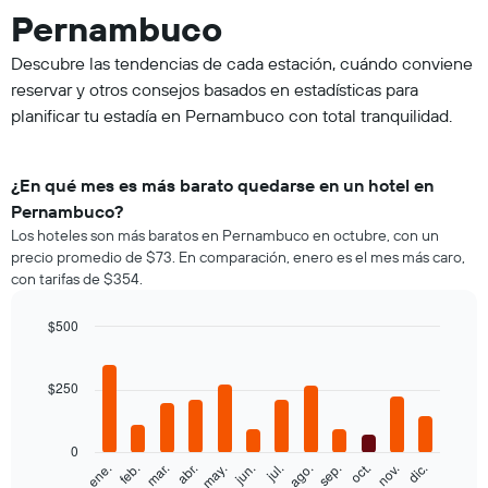
Pernambuco
Descubre las tendencias de cada estación, cuándo conviene
reservar y otros consejos basados en estadísticas para
planificar tu estadía en Pernambuco con total tranquilidad.
¿En qué mes es más barato quedarse en un hotel en
Pernambuco?
Los hoteles son más baratos en Pernambuco en octubre, con un
precio promedio de $73. En comparación, enero es el mes más caro,
con tarifas de $354.
$500
Bar
Chart
graphic.
chart
with
$250
12
bars.
0
El
feb.
may.
ago.
nov.
ene.
abr.
jul.
oct.
mar.
jun.
sep.
dic.
siguiente
End