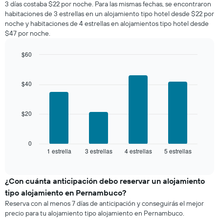
muestra
3 días costaba $22 por noche. Para las mismas fechas, se encontraron
noche,
1
habitaciones de 3 estrellas en un alojamiento tipo hotel desde $22 por
calculado
eje
noche y habitaciones de 4 estrellas en alojamientos tipo hotel desde
a
Y
$47 por noche.
partir
que
de
indica
los
$60
el
últimos
Bar
precio
Chart
3 días
graphic.
chart
promedio
with
y
$40
de
4
agrupado
una
bars.
por
habitación
número
$20
El
de
siguiente
estrellas
gráfico
El
muestra
0
gráfico
1 estrella
3 estrellas
4 estrellas
5 estrellas
el
End
muestra
of
precio
interactive
1
promedio
chart
eje
de
¿Con cuánta anticipación debo reservar un alojamiento
X
una
tipo alojamiento en Pernambuco?
que
habitación
indica
Reserva con al menos 7 días de anticipación y conseguirás el mejor
para
las
precio para tu alojamiento tipo alojamiento en Pernambuco.
este