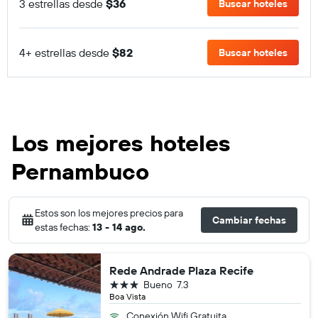
3 estrellas desde
$36
Buscar hoteles
4+ estrellas desde
$82
Buscar hoteles
Los mejores hoteles
Pernambuco
Estos son los mejores precios para
Cambiar fechas
estas fechas:
13 - 14 ago.
Rede Andrade Plaza Recife
3 estrellas
Bueno
7.3
Boa Vista
Conexión Wifi Gratuita