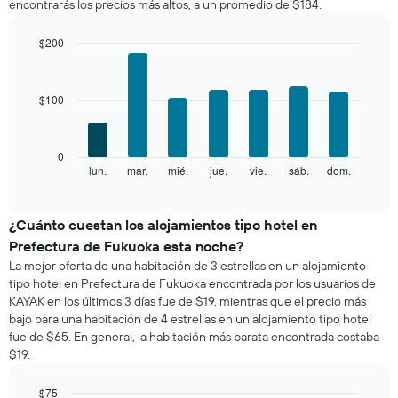
encontrarás los precios más altos, a un promedio de $184.
habitación
1
por
eje
mes
$200
X
El
Bar
Chart
que
gráfico
graphic.
chart
indica
with
muestra
las
$100
7
1
categorías
bars.
eje
de
X
los
El
0
que
hoteles
siguiente
lun.
mar.
mié.
jue.
vie.
sáb.
dom.
End
indica
por
of
gráfico
los
interactive
estrellas.
muestra
chart
meses.
El
el
¿Cuánto cuestan los alojamientos tipo hotel en
El
gráfico
precio
gráfico
Prefectura de Fukuoka esta noche?
muestra
promedio
muestra
La mejor oferta de una habitación de 3 estrellas en un alojamiento
1
de
1
tipo hotel en Prefectura de Fukuoka encontrada por los usuarios de
eje
una
eje
KAYAK en los últimos 3 días fue de $19, mientras que el precio más
X
habitación
Y
que
bajo para una habitación de 4 estrellas en un alojamiento tipo hotel
por
que
indica
fue de $65. En general, la habitación más barata encontrada costaba
cada
indica
el
$19.
día
el
precio
de
precio
promedio
la
$75
promedio