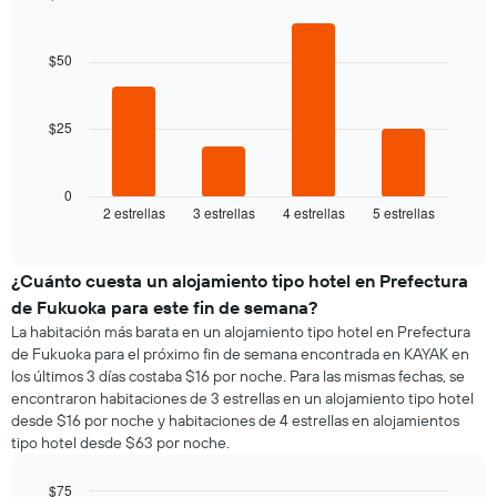
de
semana
Bar
de
Chart
una
El
graphic.
chart
una
habitación
gráfico
with
$50
habitación
doble,
4
muestra
bars.
calculado
1
a
eje
$25
El
partir
X
siguiente
de
que
gráfico
los
indica
muestra
0
últimos
los
2 estrellas
3 estrellas
4 estrellas
5 estrellas
el
End
3 días
días
of
precio
de
interactive
promedio
chart
la
de
¿Cuánto cuesta un alojamiento tipo hotel en Prefectura
semana.
una
El
de Fukuoka para este fin de semana?
habitación
gráfico
La habitación más barata en un alojamiento tipo hotel en Prefectura
para
muestra
de Fukuoka para el próximo fin de semana encontrada en KAYAK en
esta
1
los últimos 3 días costaba $16 por noche. Para las mismas fechas, se
noche,
eje
encontraron habitaciones de 3 estrellas en un alojamiento tipo hotel
calculado
Y
desde $16 por noche y habitaciones de 4 estrellas en alojamientos
a
que
tipo hotel desde $63 por noche.
partir
indica
de
el
los
$75
precio