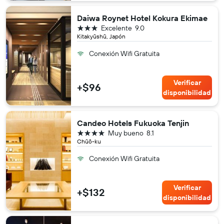
Daiwa Roynet Hotel Kokura Ekimae
3 estrellas
Excelente
9.0
Kitakyūshū, Japón
Conexión Wifi Gratuita
Verificar
+$96
disponibilidad
Candeo Hotels Fukuoka Tenjin
4 estrellas
Muy bueno
8.1
Chūō-ku
Conexión Wifi Gratuita
Verificar
+$132
disponibilidad