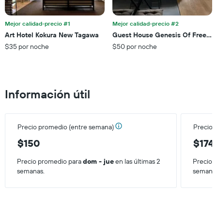
que
de
indica
los
el
últimos
Mejor calidad-precio #1
Mejor calidad-precio #2
precio
3 días.
Art Hotel Kokura New Tagawa
Guest House Genesis Of Freedo
promedio
$35 por noche
$50 por noche
de
una
habitación
Información útil
Precio promedio (entre semana)
Precio 
$150
$174
Precio promedio para
dom - jue
en las últimas 2
Precio 
semanas.
semana