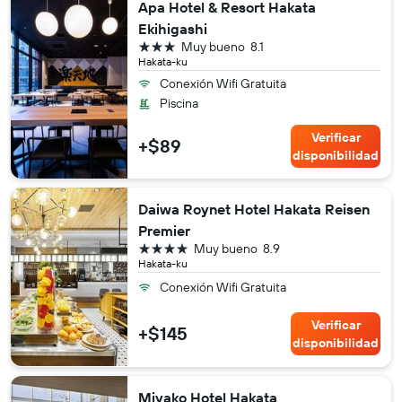
Apa Hotel & Resort Hakata
Ekihigashi
3 estrellas
Muy bueno
8.1
Hakata-ku
Conexión Wifi Gratuita
Piscina
Verificar
+$89
disponibilidad
Daiwa Roynet Hotel Hakata Reisen
Premier
4 estrellas
Muy bueno
8.9
Hakata-ku
Conexión Wifi Gratuita
Verificar
+$145
disponibilidad
Miyako Hotel Hakata