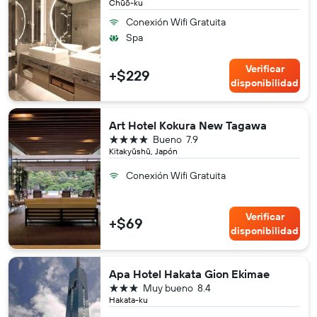
Chūō-ku
Conexión Wifi Gratuita
Spa
Verificar
+$229
disponibilidad
Art Hotel Kokura New Tagawa
4 estrellas
Bueno
7.9
Kitakyūshū, Japón
Conexión Wifi Gratuita
Verificar
+$69
disponibilidad
Apa Hotel Hakata Gion Ekimae
3 estrellas
Muy bueno
8.4
Hakata-ku