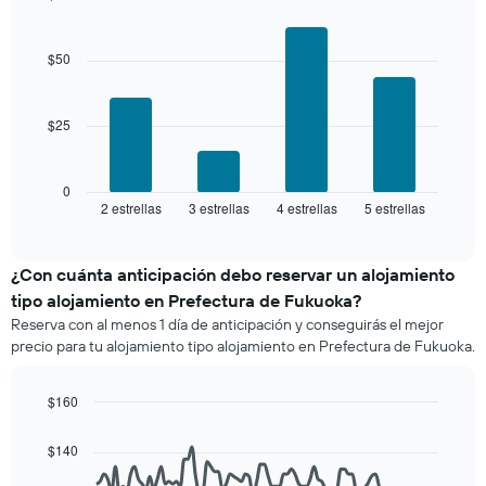
últimos
Bar
promedio
Chart
3 días
graphic.
chart
de
with
y
$50
una
4
agrupado
habitación
bars.
por
número
$25
El
de
siguiente
estrellas
gráfico
El
muestra
0
gráfico
2 estrellas
3 estrellas
4 estrellas
5 estrellas
el
End
muestra
of
precio
interactive
1
promedio
chart
eje
de
¿Con cuánta anticipación debo reservar un alojamiento
X
una
tipo alojamiento en Prefectura de Fukuoka?
que
habitación
indica
Reserva con al menos 1 día de anticipación y conseguirás el mejor
para
las
precio para tu alojamiento tipo alojamiento en Prefectura de Fukuoka.
este
categorías
fin
de
de
$160
los
semana,
hoteles
Line
Chart
calculado
graphic.
chart
por
$140
a
with
estrellas.
90
partir