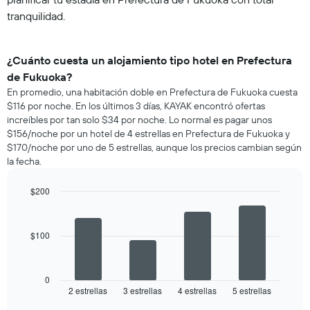
tranquilidad.
¿Cuánto cuesta un alojamiento tipo hotel en Prefectura
de Fukuoka?
En promedio, una habitación doble en Prefectura de Fukuoka cuesta
$116 por noche. En los últimos 3 días, KAYAK encontró ofertas
increíbles por tan solo $34 por noche. Lo normal es pagar unos
$156/noche por un hotel de 4 estrellas en Prefectura de Fukuoka y
$170/noche por uno de 5 estrellas, aunque los precios cambian según
la fecha.
$200
Bar
Chart
graphic.
chart
with
$100
4
bars.
El
0
siguiente
2 estrellas
3 estrellas
4 estrellas
5 estrellas
End
of
gráfico
interactive