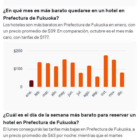
muestra
chart
el
¿En qué mes es más barato quedarse en un hotel en
precio
Prefectura de Fukuoka?
promedio
Los hoteles son más baratos en Prefectura de Fukuoka en enero, con
de
un precio promedio de $39. En comparación, octubre es el mes más
una
caro, con tarifas de $177.
habitación
doble,
calculado
$200
a
Bar
Chart
partir
graphic.
chart
with
de
$100
12
los
bars.
últimos
3 días
0
El
feb.
may.
ago.
nov.
ene.
abr.
jul.
oct.
mar.
jun.
sep.
dic.
y
siguiente
End
agrupado
of
gráfico
por
interactive
muestra
chart
cantidad
el
¿Cuál es el día de la semana más barato para reservar un
de
precio
estrellas
hotel en Prefectura de Fukuoka?
promedio
El
El lunes conseguirás las tarifas más bajas en Prefectura de Fukuoka, a
de
gráfico
un precio promedio de $63 por noche; mientras que el martes
una
muestra