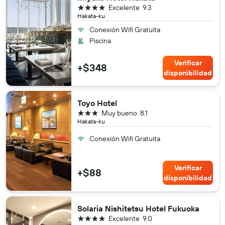
4 estrellas
Excelente
9.3
Hakata-ku
Conexión Wifi Gratuita
Piscina
Verificar
+$348
disponibilidad
Toyo Hotel
3 estrellas
Muy bueno
8.1
Hakata-ku
Conexión Wifi Gratuita
Verificar
+$88
disponibilidad
Solaria Nishitetsu Hotel Fukuoka
4 estrellas
Excelente
9.0