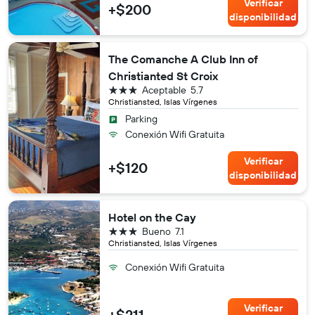
Verificar
+$200
disponibilidad
The Comanche A Club Inn of
Christianted St Croix
3 estrellas
Aceptable
5.7
Christiansted, Islas Vírgenes
Parking
Conexión Wifi Gratuita
Verificar
+$120
disponibilidad
Hotel on the Cay
3 estrellas
Bueno
7.1
Christiansted, Islas Vírgenes
Conexión Wifi Gratuita
Verificar
+$211