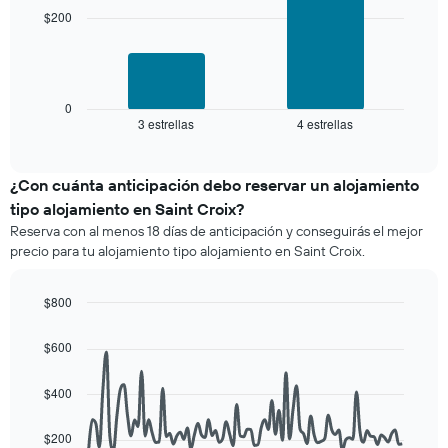
agrupado
una
bars.
$200
por
habitación
número
El
de
siguiente
estrellas
gráfico
El
muestra
0
gráfico
3 estrellas
4 estrellas
el
End
muestra
of
precio
interactive
1
promedio
chart
eje
de
¿Con cuánta anticipación debo reservar un alojamiento
X
una
tipo alojamiento en Saint Croix?
que
habitación
indica
Reserva con al menos 18 días de anticipación y conseguirás el mejor
para
las
precio para tu alojamiento tipo alojamiento en Saint Croix.
este
categorías
fin
de
de
$800
los
semana,
hoteles
Line
Chart
calculado
graphic.
chart
por
$600
a
with
estrellas.
90
partir
El
data
de
$400
gráfico
points.
los
muestra
últimos
1
$200
El