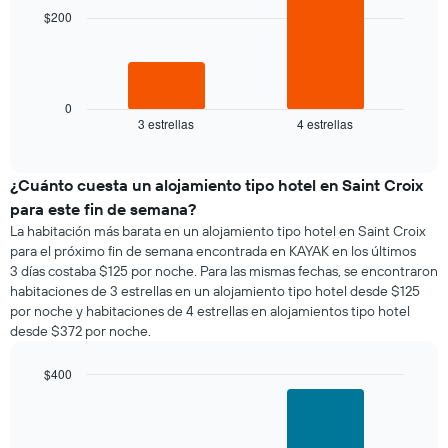
habitación
bars.
$200
muestra
1
El
eje
siguiente
X
gráfico
que
muestra
0
indica
3 estrellas
4 estrellas
el
End
los
of
precio
días
interactive
promedio
chart
de
de
¿Cuánto cuesta un alojamiento tipo hotel en Saint Croix
la
una
semana.
para este fin de semana?
habitación
El
La habitación más barata en un alojamiento tipo hotel en Saint Croix
para
gráfico
para el próximo fin de semana encontrada en KAYAK en los últimos
esta
muestra
3 días costaba $125 por noche. Para las mismas fechas, se encontraron
noche,
1
habitaciones de 3 estrellas en un alojamiento tipo hotel desde $125
calculado
eje
por noche y habitaciones de 4 estrellas en alojamientos tipo hotel
a
Y
desde $372 por noche.
partir
que
de
indica
los
$400
el
últimos
Bar
precio
Chart
3 días
graphic.
chart
promedio
with
y
de
2