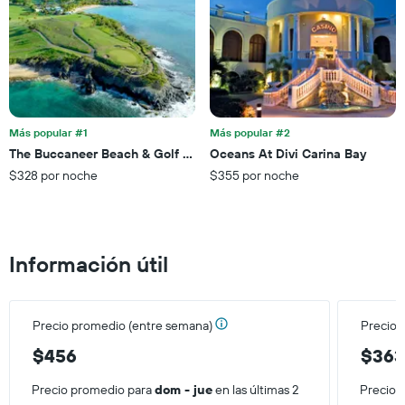
1
muestra
eje
1
X
eje
que
X
indica
que
la
indica
cantidad
el
de
precio
Más popular #1
Más popular #2
días
promedio
The Buccaneer Beach & Golf Resort
Oceans At Divi Carina Bay
que
de
faltan
$328 por noche
$355 por noche
una
para
habitación
la
para
estadía
este
El
fin
Información útil
gráfico
de
muestra
semana,
1
calculado
eje
a
Precio promedio (entre semana)
Precio 
Y
partir
que
de
$456
$36
indica
los
el
últimos
Precio promedio para
dom - jue
en las últimas 2
Precio 
precio
3 días.