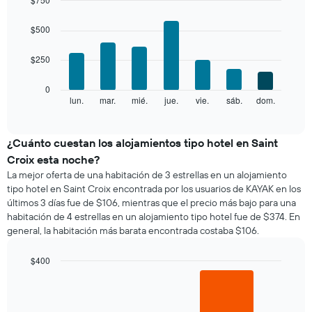
El
Bar
Chart
gráfico
graphic.
chart
$500
with
muestra
7
1
$250
bars.
eje
X
El
0
que
siguiente
lun.
mar.
mié.
jue.
vie.
sáb.
dom.
End
indica
of
gráfico
los
interactive
muestra
chart
meses.
el
¿Cuánto cuestan los alojamientos tipo hotel en Saint
El
precio
gráfico
Croix esta noche?
promedio
muestra
La mejor oferta de una habitación de 3 estrellas en un alojamiento
de
1
tipo hotel en Saint Croix encontrada por los usuarios de KAYAK en los
una
eje
últimos 3 días fue de $106, mientras que el precio más bajo para una
habitación
Y
habitación de 4 estrellas en un alojamiento tipo hotel fue de $374. En
por
que
general, la habitación más barata encontrada costaba $106.
cada
indica
día
el
de
$400
precio
la
Bar
promedio
Chart
semana
graphic.
chart
de
El
with
una
2
gráfico