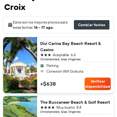
Croix
Estos son los mejores precios para
Cambiar fechas
estas fechas:
16 - 17 ago.
Divi Carina Bay Beach Resort &
Casino
3 estrellas
Aceptable
6.6
Christiansted, Islas Vírgenes
Parking
Conexión Wifi Gratuita
Verificar
+$638
disponibilidad
The Buccaneer Beach & Golf Resort
4 estrellas
Muy bueno
8.4
Christiansted, Islas Vírgenes