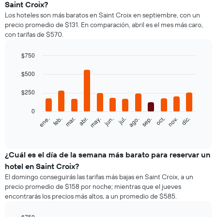
Saint Croix?
Los hoteles son más baratos en Saint Croix en septiembre, con un
precio promedio de $131. En comparación, abril es el mes más caro,
con tarifas de $570.
$750
Bar
Chart
graphic.
$500
chart
with
12
$250
bars.
0
El
feb.
may.
ago.
nov.
ene.
abr.
jul.
oct.
mar.
jun.
sep.
dic.
siguiente
End
of
gráfico
interactive
muestra
chart
el
¿Cuál es el día de la semana más barato para reservar un
precio
hotel en Saint Croix?
promedio
El domingo conseguirás las tarifas más bajas en Saint Croix, a un
de
precio promedio de $158 por noche; mientras que el jueves
una
encontrarás los precios más altos, a un promedio de $585.
habitación
por
mes
$750