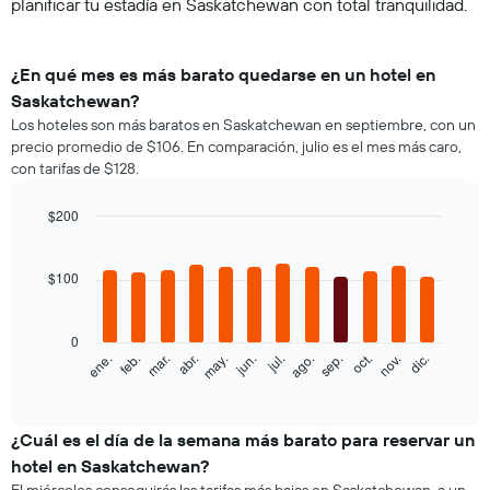
planificar tu estadía en Saskatchewan con total tranquilidad.
¿En qué mes es más barato quedarse en un hotel en
Saskatchewan?
Los hoteles son más baratos en Saskatchewan en septiembre, con un
precio promedio de $106. En comparación, julio es el mes más caro,
con tarifas de $128.
$200
Bar
Chart
graphic.
chart
with
$100
12
bars.
0
El
feb.
may.
ago.
nov.
ene.
abr.
jul.
oct.
mar.
jun.
sep.
dic.
siguiente
End
of
gráfico
interactive
muestra
chart
el
¿Cuál es el día de la semana más barato para reservar un
precio
hotel en Saskatchewan?
promedio
El miércoles conseguirás las tarifas más bajas en Saskatchewan, a un