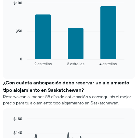
los
$100
el
últimos
Bar
precio
Chart
3 días
graphic.
chart
promedio
with
y
de
3
agrupado
una
bars.
$50
por
habitación
número
El
de
siguiente
estrellas
gráfico
El
muestra
0
gráfico
2 estrellas
3 estrellas
4 estrellas
el
End
muestra
of
precio
interactive
1
promedio
chart
eje
de
¿Con cuánta anticipación debo reservar un alojamiento
X
una
tipo alojamiento en Saskatchewan?
que
habitación
indica
Reserva con al menos 55 días de anticipación y conseguirás el mejor
para
las
precio para tu alojamiento tipo alojamiento en Saskatchewan.
este
categorías
fin
de
de
$160
los
semana,
hoteles
Line
Chart
calculado
graphic.
chart
por
$140
a
with
estrellas.