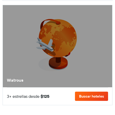
Watrous
3+ estrellas desde
$125
Buscar hoteles