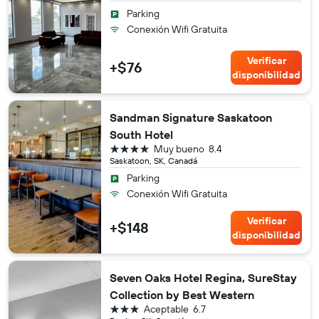
Parking
Conexión Wifi Gratuita
Verificar
+$76
disponibilidad
Sandman Signature Saskatoon
South Hotel
4 estrellas
Muy bueno
8.4
Saskatoon, SK, Canadá
Parking
Conexión Wifi Gratuita
Verificar
+$148
disponibilidad
Seven Oaks Hotel Regina, SureStay
Collection by Best Western
3 estrellas
Aceptable
6.7