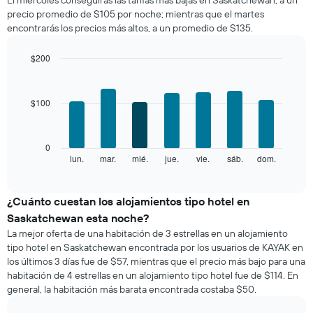
de
precio promedio de $105 por noche; mientras que el martes
una
encontrarás los precios más altos, a un promedio de $135.
habitación
por
mes
$200
El
Bar
Chart
gráfico
graphic.
chart
with
muestra
$100
7
1
bars.
eje
X
El
0
que
siguiente
lun.
mar.
mié.
jue.
vie.
sáb.
dom.
End
indica
of
gráfico
los
interactive
muestra
chart
meses.
el
¿Cuánto cuestan los alojamientos tipo hotel en
El
precio
gráfico
Saskatchewan esta noche?
promedio
muestra
La mejor oferta de una habitación de 3 estrellas en un alojamiento
de
1
tipo hotel en Saskatchewan encontrada por los usuarios de KAYAK en
una
eje
los últimos 3 días fue de $57, mientras que el precio más bajo para una
habitación
Y
habitación de 4 estrellas en un alojamiento tipo hotel fue de $114. En
por
que
general, la habitación más barata encontrada costaba $50.
cada
indica
día
el