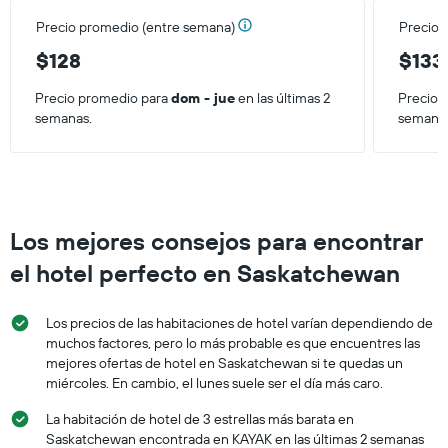
partir
que
de
Precio promedio (entre semana)
Precio 
indica
los
el
$128
$133
últimos
precio
3 días.
promedio
Precio promedio para
dom - jue
en las últimas 2
Precio 
de
semanas.
semana
una
habitación
Los mejores consejos para encontrar
el hotel perfecto en Saskatchewan
Los precios de las habitaciones de hotel varían dependiendo de
muchos factores, pero lo más probable es que encuentres las
mejores ofertas de hotel en Saskatchewan si te quedas un
miércoles. En cambio, el lunes suele ser el día más caro.
La habitación de hotel de 3 estrellas más barata en
Saskatchewan encontrada en KAYAK en las últimas 2 semanas