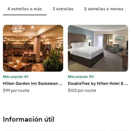
3 días
estadía
por
El
4 estrellas o más
3 estrellas
2 estrellas o menos
estrellas.
gráfico
El
muestra
gráfico
1
muestra
eje
1
X
eje
que
X
indica
que
la
indica
cantidad
el
de
precio
días
promedio
que
de
Más popular #1
Más popular #2
faltan
una
Hilton Garden Inn Saskatoon Downtown
DoubleTree by Hilton Hotel & Co
para
habitación
$99 por noche
$103 por noche
la
para
estadía
este
El
fin
gráfico
de
muestra
semana,
Información útil
1
calculado
eje
a
Y