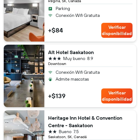
Regina, SK, Canadá
Parking
Conexión Wifi Gratuita
Verificar
+$84
disponibilidad
Alt Hotel Saskatoon
3 estrellas
Muy bueno
8.9
Downtown
Conexión Wifi Gratuita
Admite mascotas
Verificar
+$139
disponibilidad
Heritage Inn Hotel & Convention
Centre - Saskatoon
2 estrellas
Bueno
7.5
Saskatoon, SK, Canadá