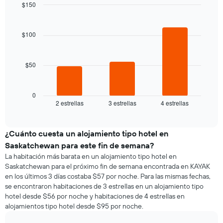
de
$150
precio
la
Bar
promedio
Chart
semana
graphic.
chart
de
El
with
$100
una
3
gráfico
habitación
bars.
muestra
1
$50
El
eje
siguiente
X
gráfico
que
muestra
0
indica
2 estrellas
3 estrellas
4 estrellas
el
End
los
of
precio
días
interactive
promedio
chart
de
de
¿Cuánto cuesta un alojamiento tipo hotel en
la
una
semana.
Saskatchewan para este fin de semana?
habitación
El
La habitación más barata en un alojamiento tipo hotel en
para
gráfico
Saskatchewan para el próximo fin de semana encontrada en KAYAK
esta
muestra
en los últimos 3 días costaba $57 por noche. Para las mismas fechas,
noche,
1
se encontraron habitaciones de 3 estrellas en un alojamiento tipo
calculado
eje
hotel desde $56 por noche y habitaciones de 4 estrellas en
a
Y
alojamientos tipo hotel desde $95 por noche.
partir
que
de
indica