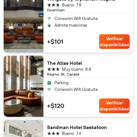
3 estrellas
Bueno
7.8
Downtown
Conexión Wifi Gratuita
Admite mascotas
Verificar
+$101
disponibilidad
The Atlas Hotel
3 estrellas
Muy bueno
8.4
Regina, SK, Canadá
Parking
Conexión Wifi Gratuita
Verificar
+$120
disponibilidad
Sandman Hotel Saskatoon
3 estrellas
Bueno
7.6