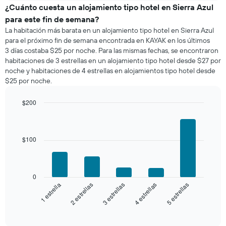
de
¿Cuánto cuesta un alojamiento tipo hotel en Sierra Azul
una
para este fin de semana?
habitación
La habitación más barata en un alojamiento tipo hotel en Sierra Azul
para
para el próximo fin de semana encontrada en KAYAK en los últimos
esta
3 días costaba $25 por noche. Para las mismas fechas, se encontraron
noche,
habitaciones de 3 estrellas en un alojamiento tipo hotel desde $27 por
calculado
noche y habitaciones de 4 estrellas en alojamientos tipo hotel desde
a
$25 por noche.
partir
de
los
$200
últimos
Bar
Chart
3 días
graphic.
chart
with
y
5
$100
agrupado
bars.
por
número
El
de
siguiente
0
estrellas
gráfico
3 estrellas
5 estrellas
2 estrellas
4 estrellas
1 estrella
El
muestra
gráfico
el
End
muestra
of
precio
interactive
1
promedio
chart