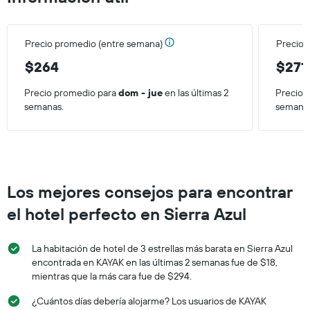
de
una
habitación
Precio promedio (entre semana)
Precio 
para
este
$264
$271
fin
de
Precio promedio para
dom - jue
en las últimas 2
Precio 
semana,
semanas.
semana
calculado
a
partir
de
los
últimos
Los mejores consejos para encontrar
3 días.
el hotel perfecto en Sierra Azul
La habitación de hotel de 3 estrellas más barata en Sierra Azul
encontrada en KAYAK en las últimas 2 semanas fue de $18,
mientras que la más cara fue de $294.
¿Cuántos días debería alojarme? Los usuarios de KAYAK