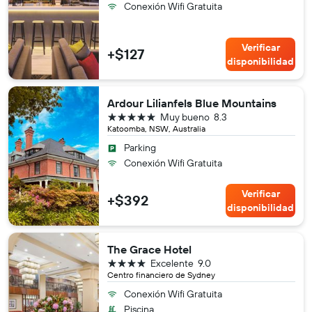
Conexión Wifi Gratuita
Verificar
+$127
disponibilidad
Ardour Lilianfels Blue Mountains
5 estrellas
Muy bueno
8.3
Katoomba, NSW, Australia
Parking
Conexión Wifi Gratuita
Verificar
+$392
disponibilidad
The Grace Hotel
4 estrellas
Excelente
9.0
Centro financiero de Sydney
Conexión Wifi Gratuita
Piscina