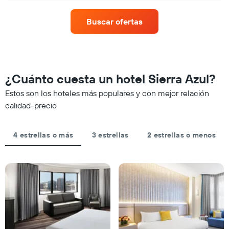
eje
de
X
una
que
Buscar ofertas
habitación
indica
para
las
este
categorías
fin
de
de
los
semana,
¿Cuánto cuesta un hotel Sierra Azul?
hoteles
calculado
por
Estos son los hoteles más populares y con mejor relación
a
estrellas.
partir
calidad-precio
El
de
gráfico
los
muestra
últimos
4 estrellas o más
3 estrellas
2 estrellas o menos
1
3 días
eje
y
X
agrupado
que
por
indica
número
el
de
precio
estrellas
promedio
El
de
gráfico
una