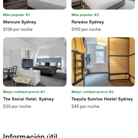
muestra
habitación
1
para
eje
esta
Más popular #1
Más popular #2
X
noche,
Mercure Sydney
Paradox Sydney
que
calculado
$138 por noche
$193 por noche
indica
a
las
partir
categorías
de
de
los
los
últimos
hoteles
3 días
por
estrellas.
El
gráfico
muestra
Mejor calidad-precio #1
Mejor calidad-precio #2
1
The Social Hotel, Sydney
Tequila Sunrise Hostel Sydney
eje
X
$35 por noche
$45 por noche
que
indica
el
precio
Información útil
promedio