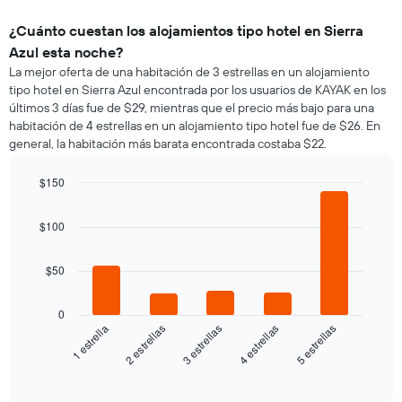
¿Cuánto cuestan los alojamientos tipo hotel en Sierra
Azul esta noche?
La mejor oferta de una habitación de 3 estrellas en un alojamiento
tipo hotel en Sierra Azul encontrada por los usuarios de KAYAK en los
últimos 3 días fue de $29, mientras que el precio más bajo para una
habitación de 4 estrellas en un alojamiento tipo hotel fue de $26. En
general, la habitación más barata encontrada costaba $22.
$150
Bar
Chart
graphic.
chart
$100
with
5
bars.
$50
El
siguiente
0
gráfico
3 estrellas
5 estrellas
2 estrellas
4 estrellas
1 estrella
muestra
el
End
of
precio
interactive
promedio
chart