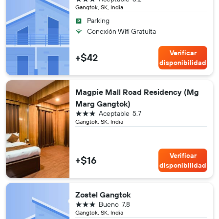
Gangtok, SK, India
Parking
Conexión Wifi Gratuita
Verificar
+$42
disponibilidad
Magpie Mall Road Residency (Mg
Marg Gangtok)
3 estrellas
Aceptable
5.7
Gangtok, SK, India
Verificar
+$16
disponibilidad
Zostel Gangtok
3 estrellas
Bueno
7.8
Gangtok, SK, India