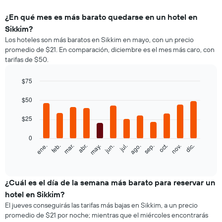
¿En qué mes es más barato quedarse en un hotel en
Sikkim?
Los hoteles son más baratos en Sikkim en mayo, con un precio
promedio de $21. En comparación, diciembre es el mes más caro, con
tarifas de $50.
$75
Bar
Chart
graphic.
$50
chart
with
12
$25
bars.
0
El
ene.
feb.
mar.
abr.
may.
jun.
jul.
ago.
sep.
oct.
nov.
dic.
siguiente
End
of
gráfico
interactive
muestra
chart
el
¿Cuál es el día de la semana más barato para reservar un
precio
hotel en Sikkim?
promedio
El jueves conseguirás las tarifas más bajas en Sikkim, a un precio
de
promedio de $21 por noche; mientras que el miércoles encontrarás
una