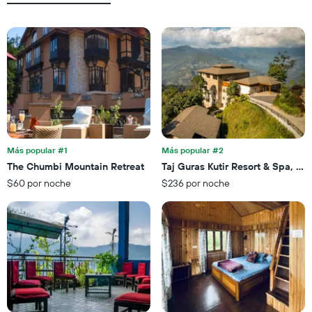
El
promedio
gráfico
de
muestra
una
1
habitación
eje
X
que
indica
la
cantidad
de
Más popular #1
Más popular #2
días
The Chumbi Mountain Retreat
Taj Guras Kutir Resort & Spa, Ga
que
faltan
$60 por noche
$236 por noche
para
la
estadía
El
gráfico
muestra
1
eje
Y