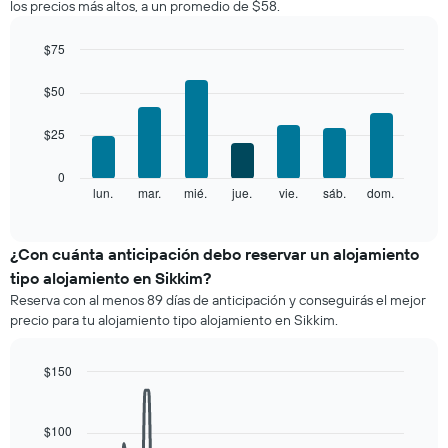
los precios más altos, a un promedio de $58.
habitación
por
mes
$75
El
Bar
Chart
gráfico
graphic.
chart
$50
with
muestra
7
1
$25
bars.
eje
X
El
0
que
siguiente
lun.
mar.
mié.
jue.
vie.
sáb.
dom.
End
indica
of
gráfico
los
interactive
muestra
chart
meses.
el
¿Con cuánta anticipación debo reservar un alojamiento
El
precio
gráfico
tipo alojamiento en Sikkim?
promedio
muestra
Reserva con al menos 89 días de anticipación y conseguirás el mejor
de
1
precio para tu alojamiento tipo alojamiento en Sikkim.
una
eje
habitación
Y
por
que
$150
cada
indica
Line
Chart
día
graphic.
el
chart
de
with
precio
$100
la
90
promedio