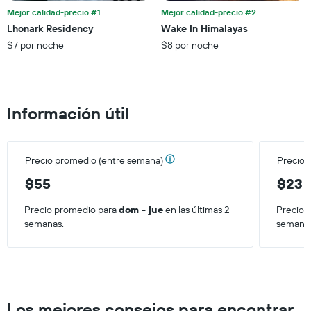
que
Mejor calidad-precio #1
Mejor calidad-precio #2
indica
el
Lhonark Residency
Wake In Himalayas
precio
$7 por noche
$8 por noche
promedio
de
una
habitación
Información útil
Precio promedio (entre semana)
Precio 
$55
$23
Precio promedio para
dom - jue
en las últimas 2
Precio 
semanas.
semana
Los mejores consejos para encontrar