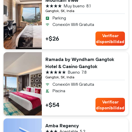
Mountain View
4 estrellas
Muy bueno
8.1
Gangtok, SK, India
Parking
Conexión Wifi Gratuita
Verificar
+$26
disponibilidad
Ramada by Wyndham Gangtok
Hotel & Casino Gangtok
5 estrellas
Bueno
7.8
Gangtok, SK, India
Conexión Wifi Gratuita
Piscina
Verificar
+$54
disponibilidad
Amba Regency
3 estrellas
Aceptable
5.2