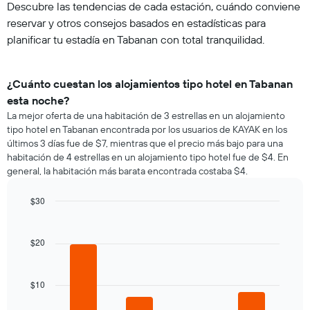
Descubre las tendencias de cada estación, cuándo conviene
reservar y otros consejos basados en estadísticas para
planificar tu estadía en Tabanan con total tranquilidad.
¿Cuánto cuestan los alojamientos tipo hotel en Tabanan
esta noche?
La mejor oferta de una habitación de 3 estrellas en un alojamiento
tipo hotel en Tabanan encontrada por los usuarios de KAYAK en los
últimos 3 días fue de $7, mientras que el precio más bajo para una
habitación de 4 estrellas en un alojamiento tipo hotel fue de $4. En
general, la habitación más barata encontrada costaba $4.
$30
Bar
Chart
graphic.
chart
with
$20
4
bars.
$10
El
siguiente