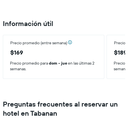
que
indica
el
precio
Información útil
promedio
de
una
habitación
Precio promedio (entre semana)
Precio 
para
este
$169
$189
fin
de
Precio promedio para
dom - jue
en las últimas 2
Precio 
semana,
semanas.
semana
calculado
a
partir
de
los
últimos
Preguntas frecuentes al reservar un
3 días.
hotel en Tabanan