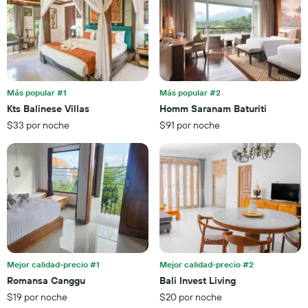
el
de
precio
estrellas
promedio
El
de
gráfico
una
muestra
habitación
1
para
eje
esta
Más popular #1
Más popular #2
X
noche,
Kts Balinese Villas
Homm Saranam Baturiti
que
calculado
$33 por noche
$91 por noche
indica
a
las
partir
categorías
de
de
los
los
últimos
hoteles
3 días
por
estrellas.
El
gráfico
muestra
Mejor calidad-precio #1
Mejor calidad-precio #2
1
Romansa Canggu
Bali Invest Living
eje
X
$19 por noche
$20 por noche