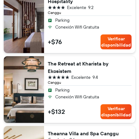
Hospitality
4 estrellas
Excelente
9.2
Canggu
Parking
Conexión Wifi Gratuita
Verificar
+$76
disponibilidad
The Retreat at Kharista by
Ekosistem
5 estrellas
Excelente
9.4
Canggu
Parking
Conexión Wifi Gratuita
Verificar
+$132
disponibilidad
Theanna Villa and Spa Canggu