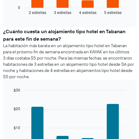
gráfico
muestra
0
2 estrellas
3 estrellas
4 estrellas
5 estrellas
el
End
of
precio
interactive
promedio
chart
de
¿Cuánto cuesta un alojamiento tipo hotel en Tabanan
una
para este fin de semana?
habitación
La habitación más barata en un alojamiento tipo hotel en Tabanan
para
para el próximo fin de semana encontrada en KAYAK en los últimos
esta
3 días costaba $5 por noche. Para las mismas fechas, se encontraron
noche,
habitaciones de 3 estrellas en un alojamiento tipo hotel desde $6 por
calculado
noche y habitaciones de 4 estrellas en alojamientos tipo hotel desde
a
$5 por noche.
partir
de
los
$30
últimos
Bar
Chart
3 días
graphic.
chart
with
y
$20
4
agrupado
bars.
por
número
$10
El
de
siguiente
estrellas