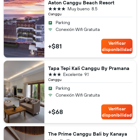
Aston Canggu Beach Resort
4 estrellas
Muy bueno
8.5
Canggu
Parking
Conexión Wifi Gratuita
Verificar
+$81
disponibilidad
Tapa Tepi Kali Canggu By Pramana
3 estrellas
Excelente
9.1
Canggu
Parking
Conexión Wifi Gratuita
Verificar
+$68
disponibilidad
The Prime Canggu Bali by Kanaya