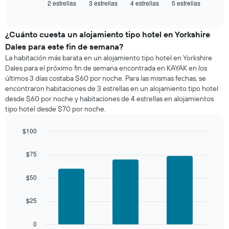
2 estrellas
3 estrellas
4 estrellas
5 estrellas
el
End
of
precio
interactive
promedio
chart
de
¿Cuánto cuesta un alojamiento tipo hotel en Yorkshire
una
Dales para este fin de semana?
habitación
La habitación más barata en un alojamiento tipo hotel en Yorkshire
para
Dales para el próximo fin de semana encontrada en KAYAK en los
esta
últimos 3 días costaba $60 por noche. Para las mismas fechas, se
noche,
encontraron habitaciones de 3 estrellas en un alojamiento tipo hotel
calculado
desde $60 por noche y habitaciones de 4 estrellas en alojamientos
a
tipo hotel desde $70 por noche.
partir
de
los
$100
últimos
Bar
Chart
3 días
graphic.
chart
$75
with
y
3
agrupado
bars.
$50
por
número
El
de
$25
siguiente
estrellas
gráfico
El
muestra
0
gráfico