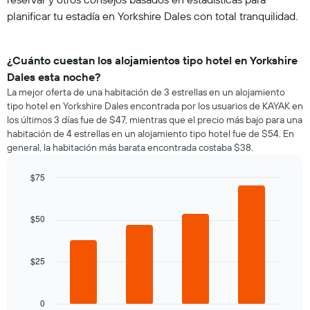
planificar tu estadía en Yorkshire Dales con total tranquilidad.
¿Cuánto cuestan los alojamientos tipo hotel en Yorkshire
Dales esta noche?
La mejor oferta de una habitación de 3 estrellas en un alojamiento
tipo hotel en Yorkshire Dales encontrada por los usuarios de KAYAK en
los últimos 3 días fue de $47, mientras que el precio más bajo para una
habitación de 4 estrellas en un alojamiento tipo hotel fue de $54. En
general, la habitación más barata encontrada costaba $38.
$75
Bar
Chart
graphic.
chart
with
$50
4
bars.
$25
El
siguiente
gráfico
muestra
0