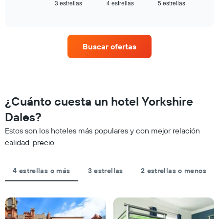
3 estrellas
4 estrellas
5 estrellas
el
End
muestra
of
precio
interactive
1
promedio
chart
eje
de
X
una
que
Buscar ofertas
habitación
indica
para
las
este
categorías
fin
de
de
los
semana,
¿Cuánto cuesta un hotel Yorkshire
hoteles
calculado
por
Dales?
a
estrellas.
partir
El
Estos son los hoteles más populares y con mejor relación
de
gráfico
calidad-precio
los
muestra
últimos
1
3 días
eje
4 estrellas o más
3 estrellas
2 estrellas o menos
y
X
agrupado
que
por
indica
número
el
de
precio
estrellas