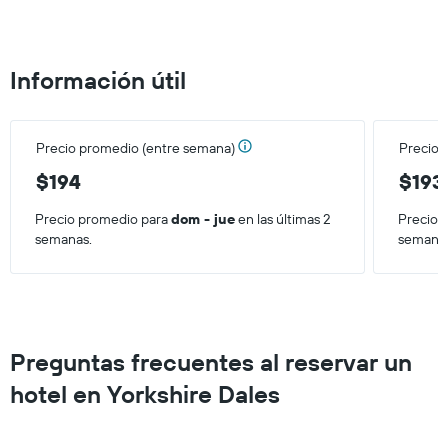
el
precio
promedio
de
Información útil
una
habitación
para
este
Precio promedio (entre semana)
Precio 
fin
de
$194
$193
semana,
calculado
Precio promedio para
dom - jue
en las últimas 2
Precio 
a
semanas.
semana
partir
de
los
últimos
3 días.
Preguntas frecuentes al reservar un
hotel en Yorkshire Dales