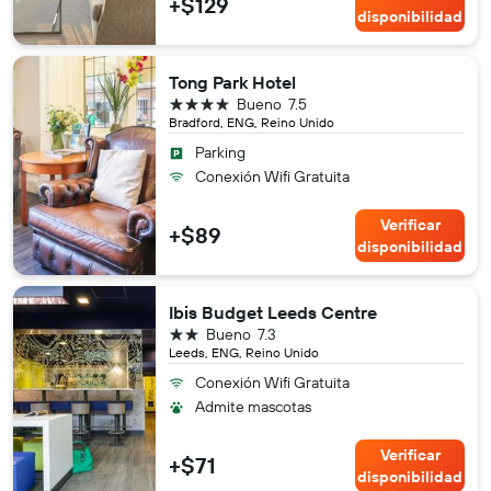
+$129
disponibilidad
Tong Park Hotel
4 estrellas
Bueno
7.5
Bradford, ENG, Reino Unido
Parking
Conexión Wifi Gratuita
Verificar
+$89
disponibilidad
Ibis Budget Leeds Centre
2 estrellas
Bueno
7.3
Leeds, ENG, Reino Unido
Conexión Wifi Gratuita
Admite mascotas
Verificar
+$71
disponibilidad