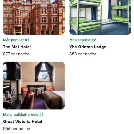
promedio
El
de
gráfico
una
muestra
habitación
1
para
eje
esta
X
noche,
que
Más popular #1
Más popular #2
calculado
indica
The Met Hotel
Yha Grinton Lodge
a
las
partir
$77 por noche
$53 por noche
categorías
de
de
los
los
últimos
hoteles
3 días
por
estrellas.
El
gráfico
muestra
1
eje
Mejor calidad-precio #1
X
Great Victoria Hotel
que
$56 por noche
indica