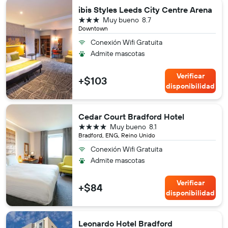
ibis Styles Leeds City Centre Arena
3 estrellas
Muy bueno
8.7
Downtown
Conexión Wifi Gratuita
Admite mascotas
Verificar
+$103
disponibilidad
Cedar Court Bradford Hotel
4 estrellas
Muy bueno
8.1
Bradford, ENG, Reino Unido
Conexión Wifi Gratuita
Admite mascotas
Verificar
+$84
disponibilidad
Leonardo Hotel Bradford