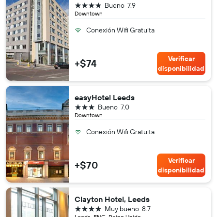
4 estrellas
Bueno
7.9
Downtown
Conexión Wifi Gratuita
Verificar
+$74
disponibilidad
easyHotel Leeds
3 estrellas
Bueno
7.0
Downtown
Conexión Wifi Gratuita
Verificar
+$70
disponibilidad
Clayton Hotel, Leeds
4 estrellas
Muy bueno
8.7
Leeds, ENG, Reino Unido