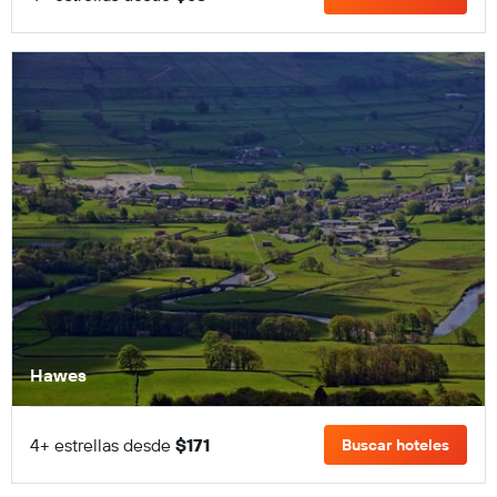
Hawes
4+ estrellas desde
$171
Buscar hoteles