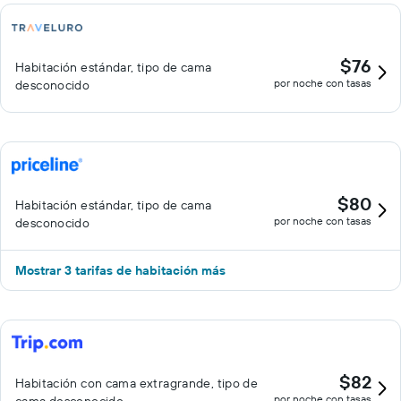
servicios de ocio y esparcimiento en este hotel incluyen una
piscina al aire libre y gimnasio abierto las 24 horas. Se pueden
practicar las actividades de ocio y esparcimiento que se indican
$76
Habitación estándar, tipo de cama
más abajo en las instalaciones o cerca del alojamiento (es
por noche con tasas
desconocido
posible que se aplique un recargo).
$80
Habitación estándar, tipo de cama
por noche con tasas
desconocido
Mostrar 3 tarifas de habitación más
$82
Habitación con cama extragrande, tipo de
por noche con tasas