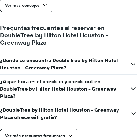
faltan
Ver más consejos
para
la
estadía
Preguntas frecuentes al reservar en
El
gráfico
DoubleTree by Hilton Hotel Houston -
muestra
Greenway Plaza
1
eje
Y
¿Dónde se encuentra DoubleTree by Hilton Hotel
que
Houston - Greenway Plaza?
indica
el
precio
¿A qué hora es el check-in y check-out en
promedio
DoubleTree by Hilton Hotel Houston - Greenway
de
Plaza?
una
habitación
¿DoubleTree by Hilton Hotel Houston - Greenway
Plaza ofrece wifi gratis?
Ver más preguntas frecuentes