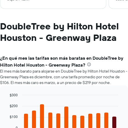
DoubleTree by Hilton Hotel
Houston - Greenway Plaza
¿En qué mes las tarifas son más baratas en DoubleTree by
Hilton Hotel Houston - Greenway Plaza?
El mes más barato para alojarse en DoubleTree by Hilton Hotel Houston -
Greenway Plaza es diciembre, con una tarifa promedio por noche de
$106. El mes más caro es marzo, a un precio de $219 por noche.
$300
Bar
Chart
graphic.
$200
chart
with
12
$100
bars.
0