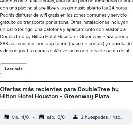
Además de 2 restaurantes, este hotel para no fumadores cuenta
con una piscina al aire libre y un gimnasio abierto las 24 horas.
Podrás disfrutar de wifi gratis en las zonas comunes y servicio
gratuito de transporte por la zona. Otras instalaciones incluyen
un bar o lounge, una cafetería y aparcamiento con asistencia.
DoubleTree by Hilton Hotel Houston - Greenway Plaza ofrece
388 alojamientos con caja fuerte (cabe un portátil) y consola de
videojuegos. Las camas están vestidas con ropa de cama de alta
calidad. Se ofrece una Smart TV con canales por cable de
suscripción y películas de pago. Se ofrece frigorífico y cafetera
Leer más
y tetera. Los baños están equipados con ducha y bañera
combinadas, artículos de higiene personal de diseño, artículos
de higiene personal gratuitos y secador de pelo. Este hotel en
Ofertas más recientes para DoubleTree by
Houston ofrece acceso a Internet por cable y wifi gratis. Entre
Hilton Hotel Houston - Greenway Plaza
las comodidades especialmente pensadas para las personas en
viaje de negocios se incluyen escritorio, periódicos gratuitos
entre semana y teléfono. Las habitaciones también incluyen
vie. 14/8
-
sáb. 15/8
2 huéspedes, 1 habitació
caja fuerte y tabla de planchar con plancha. Se ofrece servicio
de limpieza todos los días y es posible solicitar frigorífico. Los