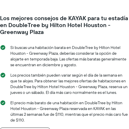
habitación
gráfico
a
muestra
medida
1
Los mejores consejos de KAYAK para tu estadía
que
eje
se
en DoubleTree by Hilton Hotel Houston -
Y
acerca
Greenway Plaza
que
la
indica
fecha
el
de
Si buscas una habitación barata en DoubleTree by Hilton Hotel
precio
la
Houston - Greenway Plaza, deberías considerar la opción de
promedio
estadía
alojarte en temporada baja. Las ofertas más baratas generalmente
de
El
una
se encuentran en diciembre y agosto.
gráfico
habitación
muestra
Los precios también pueden variar según el día de la semana en
1
que te alojes. Para obtener las mejores ofertas de habitaciones en
eje
DoubleTree by Hilton Hotel Houston - Greenway Plaza, reserva un
X
jueves o un sábado. El día más caro normalmente es el lunes.
que
indica
El precio más barato de una habitación en DoubleTree by Hilton
la
Hotel Houston - Greenway Plaza reservada en KAYAK en las
cantidad
últimas 2 semanas fue de $110, mientras que el precio más caro fue
de
de $110.
días
que