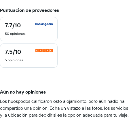
Puntuación de proveedores
7.7
/10
7.7
de
50 opiniones
10
7.5
/10
7.5
de
5 opiniones
10
Aún no hay opiniones
Los huéspedes calificaron este alojamiento, pero aún nadie ha
compartido una opinión. Echa un vistazo a las fotos, los servicios
y la ubicación para decidir si es la opción adecuada para tu viaje.