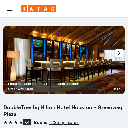
Fotos de DoubleTree by Hilton Hotel Houston -
Greenway Plaza
1/47
DoubleTree by Hilton Hotel Houston - Greenway
Plaza
Bueno
1.235 opiniones
7,4
4 estrellas