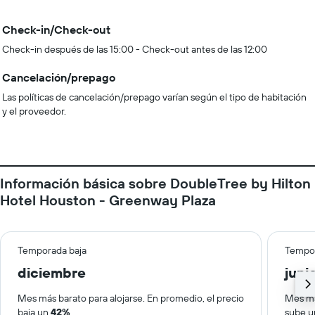
Check-in/Check-out
Check-in después de las 15:00 - Check-out antes de las 12:00
Cancelación/prepago
Las políticas de cancelación/prepago varían según el tipo de habitación
y el proveedor.
Información básica sobre DoubleTree by Hilton
Hotel Houston - Greenway Plaza
Temporada baja
Tempor
diciembre
juni
Mes más barato para alojarse. En promedio, el precio
Mes má
baja un
42%
.
sube 