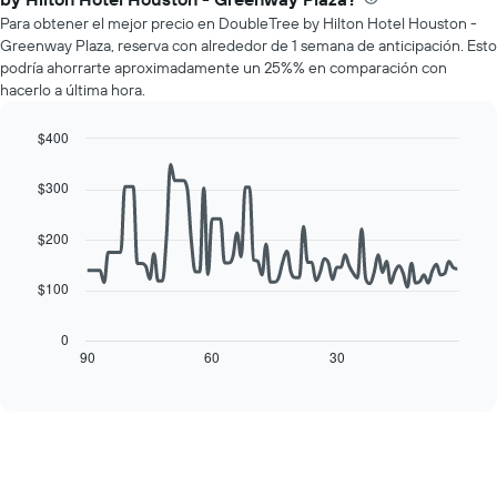
promedio
muestra
Para obtener el mejor precio en DoubleTree by Hilton Hotel Houston -
de
1
Greenway Plaza, reserva con alrededor de 1 semana de anticipación. Esto
una
eje
podría ahorrarte aproximadamente un 25%% en comparación con
habitación
Y
hacerlo a última hora.
por
que
cada
indica
día
$400
el
de
Line
Chart
precio
la
graphic.
chart
promedio
$300
with
semana
de
90
El
una
data
$200
gráfico
habitación
points.
muestra
1
$100
El
eje
siguiente
X
cuadro
0
que
muestra
90
60
30
End
indica
of
cómo
los
interactive
varía
chart
días
el
de
precio
la
de
semana.
una
El