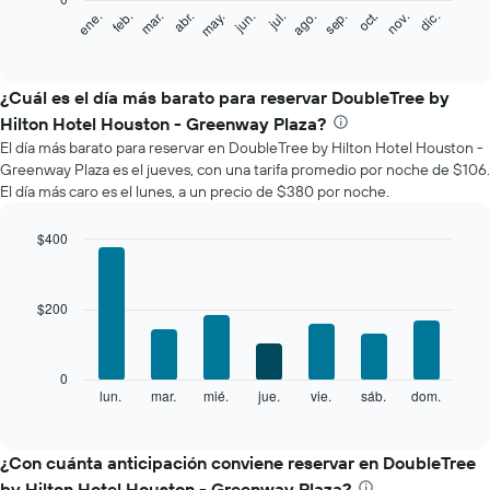
El
feb.
may.
ago.
nov.
mar.
jun.
sep.
dic.
ene.
abr.
jul.
oct.
siguiente
End
of
gráfico
interactive
muestra
chart
el
¿Cuál es el día más barato para reservar DoubleTree by
precio
Hilton Hotel Houston - Greenway Plaza?
promedio
El día más barato para reservar en DoubleTree by Hilton Hotel Houston -
de
Greenway Plaza es el jueves, con una tarifa promedio por noche de $106.
una
El día más caro es el lunes, a un precio de $380 por noche.
habitación
por
mes
$400
El
Bar
Chart
gráfico
graphic.
chart
with
muestra
$200
7
1
bars.
eje
X
El
0
que
siguiente
lun.
mar.
mié.
jue.
vie.
sáb.
dom.
End
indica
of
gráfico
los
interactive
muestra
chart
meses.
el
¿Con cuánta anticipación conviene reservar en DoubleTree
El
precio
gráfico
by Hilton Hotel Houston - Greenway Plaza?