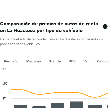
de
renta
renta.
por
mes.
El
gráfico
Comparación de precios de autos de renta
muestra
en La Huasteca por tipo de vehículo
1
eje
Encuentra el auto de renta adecuado en La Huasteca comparando los
X
precios de varios vehículos.
que
indica
los
meses
Pequeño
Mediano
Grande
SUV
Van
Camio
del
año.
$75
El
Combination
Chart
gráfico
graphic.
chart
with
muestra
$50
2
1
data
eje
series.
Y
$25
que
The
indica
chart