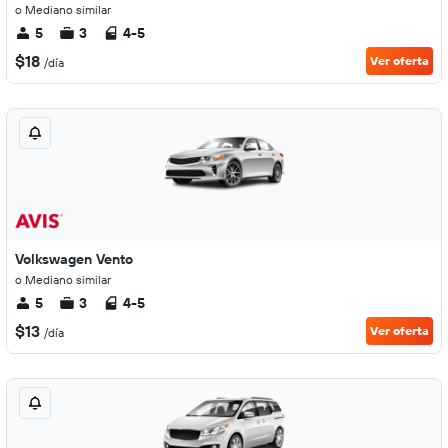
o Mediano similar
5
3
4-5
$18
Ver oferta
/día
Volkswagen Vento
o Mediano similar
5
3
4-5
$13
Ver oferta
/día