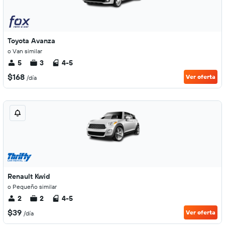
Toyota Avanza
o Van similar
5
3
4-5
$168
Ver oferta
/día
Renault Kwid
o Pequeño similar
2
2
4-5
$39
Ver oferta
/día