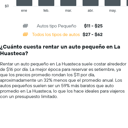
el
has
$0
precio
1
ene
feb.
mar.
abr.
may.
End
promedio
of
X
de
interactive
axis
chart
un
Autos tipo Pequeño
$11 - $25
displaying
auto
categories.
Todos los tipos de autos
$27 - $62
de
Range:
renta
14
por
¿Cuánto cuesta rentar un auto pequeño en La
categories.
día.
Huasteca?
The
chart
Rentar un auto pequeño en La Huasteca suele costar alrededor
has
de $16 por día. La mejor época para reservar es setiembre, ya
1
que los precios promedio rondan los $11 por día,
Y
aproximadamente un 32% menos que el promedio anual. Los
axis
autos pequeños suelen ser un 59% más baratos que auto
displaying
promedio en La Huasteca, lo que los hace ideales para viajeros
values.
con un presupuesto limitado.
Range:
0
to
75.