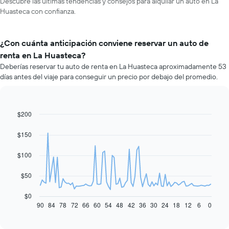
Descubre las últimas tendencias y consejos para alquilar un auto en La
Huasteca con confianza.
¿Con cuánta anticipación conviene reservar un auto de
renta en La Huasteca?
Deberías reservar tu auto de renta en La Huasteca aproximadamente 53
días antes del viaje para conseguir un precio por debajo del promedio.
$200
Line
Chart
graphic.
chart
with
$150
91
data
$100
points.
El
$50
siguiente
gráfico
$0
muestra
90
84
78
72
66
60
54
48
42
36
30
24
18
12
6
0
End
of
cómo
interactive
varía
chart