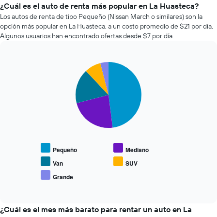
el
¿Cuál es el auto de renta más popular en La Huasteca?
precio
Los autos de renta de tipo Pequeño (Nissan March o similares) son la
de
opción más popular en La Huasteca, a un costo promedio de $21 por día.
un
Algunos usuarios han encontrado ofertas desde $7 por día.
auto
de
renta
Pie
a
Chart
graphic.
chart
medida
with
que
5
se
slices.
acerca
la
El
fecha
siguiente
de
gráfico
la
muestra
Pequeño
Mediano
reserva.
el
El
precio
Van
SUV
gráfico
promedio
Grande
muestra
End
de
of
1
los
interactive
eje
tipos
chart
X
de
¿Cuál es el mes más barato para rentar un auto en La
que