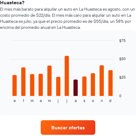
autos
Huasteca?
indica
más
El mes más barato para alquilar un auto en La Huasteca es agosto, con un
la
populares.
costo promedio de $22/día. El mes más caro para alquilar un auto en La
cantidad
Huasteca es julio, ya que el precio promedio es de $55/día, un 58% por
de
encima del promedio anual en La Huasteca.
días
previos
a
$75
la
Bar
Chart
reserva.
graphic.
chart
El
with
$50
12
gráfico
bars.
muestra
1
$25
El
eje
siguiente
Y
gráfico
que
muestra
0
indica
e
f
m
a
m
j
j
a
s
o
n
d
el
End
el
of
precio
precio
interactive
promedio
chart
promedio
de
de
un
un
Buscar ofertas
auto
auto
de