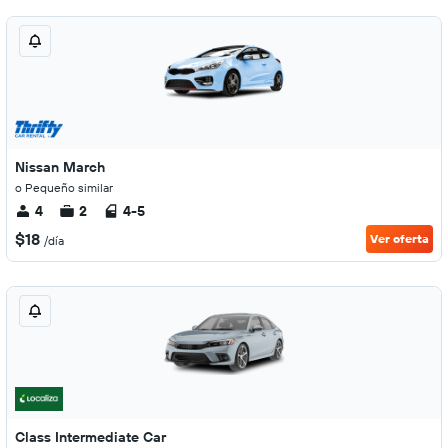
Nissan March
o Pequeño similar
4
2
4-5
$18
Ver oferta
/día
Class Intermediate Car