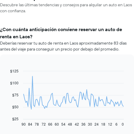
Descubre las últimas tendencias y consejos para alquilar un auto en Laos
con confianza.
¿Con cuánta anticipación conviene reservar un auto de
renta en Laos?
Deberías reservar tu auto de renta en Laos aproximadamente 83 días
antes del viaje para conseguir un precio por debajo del promedio.
$125
Line
Chart
graphic.
chart
with
$100
91
data
$75
points.
El
$50
siguiente
gráfico
$25
muestra
90
84
78
72
66
60
54
48
42
36
30
24
18
12
6
0
End
of
cómo
interactive