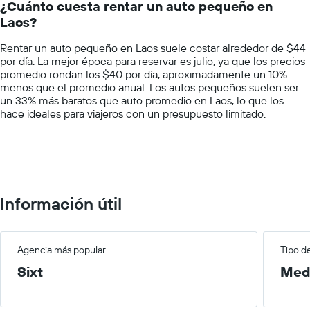
auto
¿Cuánto cuesta rentar un auto pequeño en
categories.
de
Laos?
The
renta
chart
por
Rentar un auto pequeño en Laos suele costar alrededor de $44
has
empresa.
por día. La mejor época para reservar es julio, ya que los precios
1
promedio rondan los $40 por día, aproximadamente un 10%
Y
menos que el promedio anual. Los autos pequeños suelen ser
axis
un 33% más baratos que auto promedio en Laos, lo que los
displaying
hace ideales para viajeros con un presupuesto limitado.
values.
Range:
0
to
75.
Información útil
Agencia más popular
Tipo d
Sixt
Med