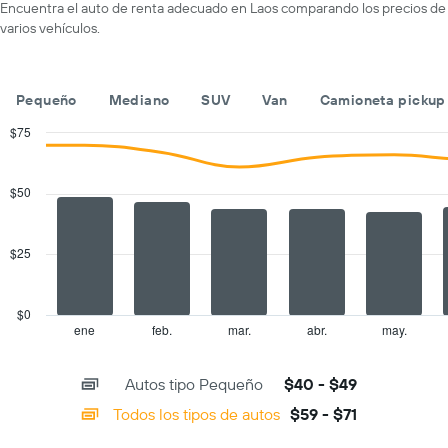
un
Encuentra el auto de renta adecuado en Laos comparando los precios de
X
auto
varios vehículos.
que
de
indica
renta
las
por
empresas
día.
Pequeño
Mediano
SUV
Van
Camioneta pickup
de
renta
$75
de
Combination
Chart
autos.
graphic.
chart
with
El
$50
2
gráfico
data
muestra
series.
1
$25
eje
The
Y
chart
que
has
$0
indica
1
ene
feb.
mar.
abr.
may.
End
el
of
X
precio
interactive
axis
chart
más
Autos tipo Pequeño
$40 - $49
displaying
barato
categories.
Todos los tipos de autos
$59 - $71
de
Range:
un
14