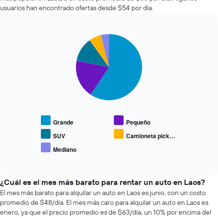
autos
que
usuarios han encontrado ofertas desde $54 por día.
más
indica
económicas
la
de
cantidad
Pie
Chart
las
de
graphic.
chart
últimas
días
with
72
previos
5
horas.
a
slices.
El
la
gráfico
reserva.
El
muestra
El
siguiente
1
gráfico
gráfico
eje
muestra
muestra
Grande
Pequeño
X
1
el
que
eje
precio
SUV
Camioneta pick…
indica
Y
promedio
Mediano
las
que
End
de
of
4
indica
los
interactive
empresas
el
tipos
chart
más
precio
de
¿Cuál es el mes más barato para rentar un auto en Laos?
baratas
promedio
autos
El mes más barato para alquilar un auto en Laos es junio, con un costo
de
de
más
promedio de $48/día. El mes más caro para alquilar un auto en Laos es
renta
un
populares.
enero, ya que el precio promedio es de $63/día, un 10% por encima del
de
auto