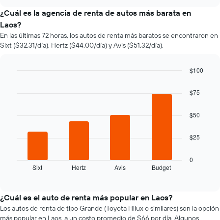
varía
chart
el
¿Cuál es la agencia de renta de autos más barata en
precio
Laos?
de
En las últimas 72 horas, los autos de renta más baratos se encontraron en
un
Sixt ($32,31/día), Hertz ($44,00/día) y Avis ($51,32/día).
auto
de
renta
$100
a
Bar
Chart
medida
graphic.
chart
$75
que
with
se
4
bars.
acerca
$50
la
El
fecha
$25
siguiente
de
gráfico
la
muestra
reserva.
0
Sixt
Hertz
Avis
Budget
las
End
El
of
cuatro
gráfico
interactive
empresas
muestra
chart
de
1
¿Cuál es el auto de renta más popular en Laos?
renta
eje
Los autos de renta de tipo Grande (Toyota Hilux o similares) son la opción
de
X
más popular en Laos, a un costo promedio de $66 por día. Algunos