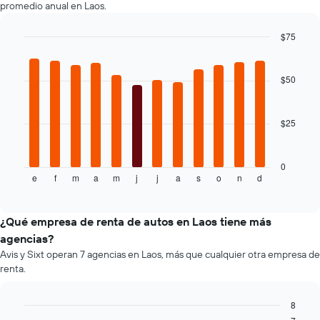
promedio anual en Laos.
autos
de
El
renta.
$75
gráfico
Bar
muestra
Chart
graphic.
chart
1
with
$50
eje
12
Y
bars.
que
indica
$25
El
el
siguiente
precio
gráfico
más
muestra
0
barato
e
f
m
a
m
j
j
a
s
o
n
d
el
End
de
of
precio
interactive
un
promedio
chart
auto
de
¿Qué empresa de renta de autos en Laos tiene más
de
un
agencias?
renta
auto
Avis y Sixt operan 7 agencias en Laos, más que cualquier otra empresa de
por
de
renta.
empresa.
renta
por
mes.
8
El