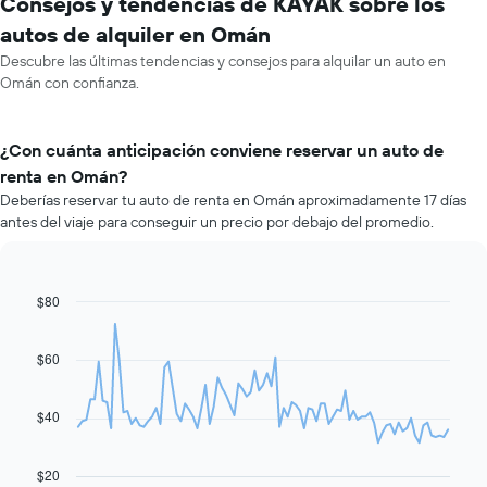
Consejos y tendencias de KAYAK sobre los
autos de alquiler en Omán
Descubre las últimas tendencias y consejos para alquilar un auto en
Omán con confianza.
¿Con cuánta anticipación conviene reservar un auto de
renta en Omán?
Deberías reservar tu auto de renta en Omán aproximadamente 17 días
antes del viaje para conseguir un precio por debajo del promedio.
$80
Line
Chart
graphic.
chart
with
91
$60
data
points.
$40
El
siguiente
gráfico
$20