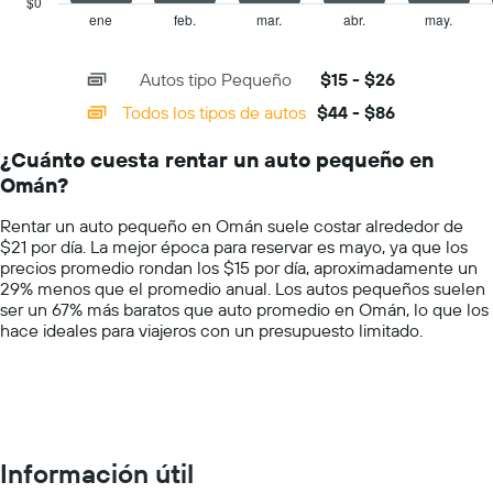
$0
indica
1
ene
feb.
mar.
abr.
may.
End
el
of
X
precio
interactive
axis
chart
más
Autos tipo Pequeño
$15 - $26
displaying
barato
categories.
Todos los tipos de autos
$44 - $86
de
Range:
un
14
auto
¿Cuánto cuesta rentar un auto pequeño en
categories.
de
Omán?
The
renta
chart
por
Rentar un auto pequeño en Omán suele costar alrededor de
has
empresa.
$21 por día. La mejor época para reservar es mayo, ya que los
1
precios promedio rondan los $15 por día, aproximadamente un
Y
29% menos que el promedio anual. Los autos pequeños suelen
axis
ser un 67% más baratos que auto promedio en Omán, lo que los
displaying
hace ideales para viajeros con un presupuesto limitado.
values.
Range:
0
to
100.
Información útil