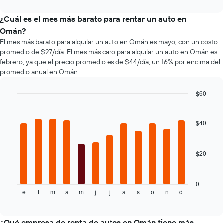
interactive
eje
tipos
chart
X
de
¿Cuál es el mes más barato para rentar un auto en
que
autos
Omán?
indica
más
El mes más barato para alquilar un auto en Omán es mayo, con un costo
la
populares.
promedio de $27/día. El mes más caro para alquilar un auto en Omán es
cantidad
febrero, ya que el precio promedio es de $44/día, un 16% por encima del
de
promedio anual en Omán.
días
previos
a
$60
la
Bar
Chart
reserva.
graphic.
chart
El
with
$40
12
gráfico
bars.
muestra
1
$20
El
eje
siguiente
Y
gráfico
que
muestra
0
indica
e
f
m
a
m
j
j
a
s
o
n
d
el
End
el
of
precio
precio
interactive
promedio
chart
promedio
de
¿Qué empresa de renta de autos en Omán tiene más