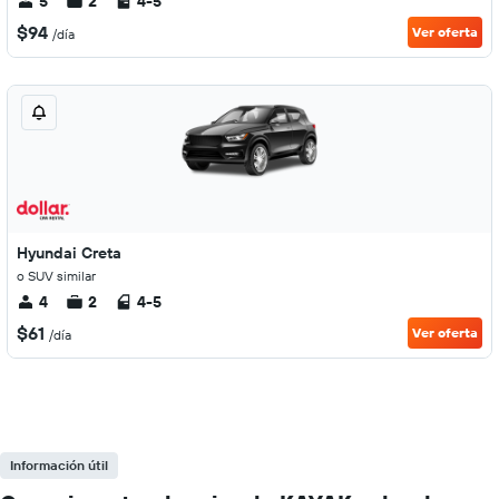
5
2
4-5
$94
Ver oferta
/día
Hyundai Creta
o SUV similar
4
2
4-5
$61
Ver oferta
/día
Información útil