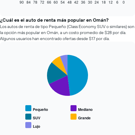
muestra
90
84
78
72
66
60
54
48
42
36
30
24
18
12
6
0
End
of
cómo
interactive
varía
chart
el
¿Cuál es el auto de renta más popular en Omán?
precio
Los autos de renta de tipo Pequeño (Class Economy SUV o similares) son
de
la opción más popular en Omán, a un costo promedio de $28 por día.
un
Algunos usuarios han encontrado ofertas desde $17 por día.
auto
de
renta
Pie
a
Chart
graphic.
chart
medida
with
que
5
se
slices.
acerca
la
El
fecha
siguiente
de
gráfico
la
muestra
Pequeño
Mediano
reserva.
el
El
precio
SUV
Grande
gráfico
promedio
Lujo
muestra
End
de
of
1
los