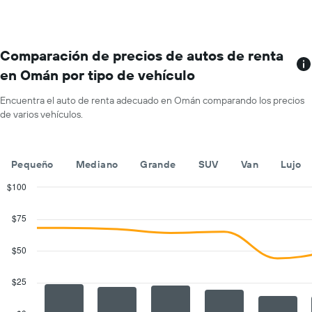
con
Y
más
que
sucursales.
indica
El
el
gráfico
Comparación de precios de autos de renta
precio
muestra
promedio
en Omán por tipo de vehículo
1
de
eje
un
Encuentra el auto de renta adecuado en Omán comparando los precios
X
auto
de varios vehículos.
que
de
indica
renta
las
por
empresas
día.
Pequeño
Mediano
Grande
SUV
Van
Lujo
de
renta
$100
de
Combination
Chart
autos.
graphic.
chart
$75
with
El
2
gráfico
data
$50
muestra
series.
1
eje
$25
The
Y
chart
que
has