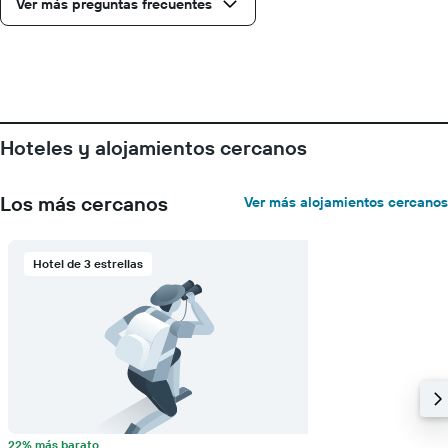
promedio
Ver más preguntas frecuentes
de
una
habitación
Hoteles y alojamientos cercanos
Los más cercanos
Ver más alojamientos cercanos
Hotel de 3 estrellas
22% más barato