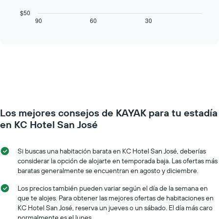
siguiente
eje
cuadro
$50
X
muestra
90
60
30
End
que
of
cómo
interactive
indica
varía
chart
los
el
días
precio
de
de
la
una
semana.
habitación
El
a
gráfico
medida
muestra
Los mejores consejos de KAYAK para tu estadía
que
1
se
en KC Hotel San José
eje
acerca
Y
la
que
fecha
Si buscas una habitación barata en KC Hotel San José, deberías
indica
de
considerar la opción de alojarte en temporada baja. Las ofertas más
el
la
baratas generalmente se encuentran en agosto y diciembre.
precio
estadía
promedio
El
Los precios también pueden variar según el día de la semana en
de
gráfico
que te alojes. Para obtener las mejores ofertas de habitaciones en
una
muestra
KC Hotel San José, reserva un jueves o un sábado. El día más caro
habitación
1
normalmente es el lunes.