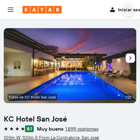
Iniciar se
Fotos de KC Hotel San José
1/22
KC Hotel San José
Muy bueno
1.899 opiniones
8,1
4 estrellas
100m W, 100m S From La Contraloría, San José