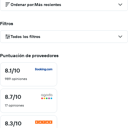
Ordenar por
:
Más recientes
Filtros
Todos los filtros
Puntuación de proveedores
8.1
/10
8.1
de
989 opiniones
10
8.7
/10
8.7
de
17 opiniones
10
8.3
/10
8.3
de