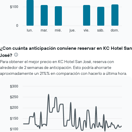
with
muestra
$100
7
1
bars.
eje
X
El
0
que
siguiente
lun.
mar.
mié.
jue.
vie.
sáb.
dom.
End
indica
of
gráfico
los
interactive
muestra
chart
meses.
el
¿Con cuánta anticipación conviene reservar en KC Hotel San
El
precio
gráfico
José?
promedio
muestra
Para obtener el mejor precio en KC Hotel San José, reserva con
de
1
alrededor de 2 semanas de anticipación. Esto podría ahorrarte
una
eje
aproximadamente un 21%% en comparación con hacerlo a última hora.
habitación
Y
por
que
cada
$300
indica
día
Line
Chart
el
$250
de
graphic.
chart
precio
with
la
promedio
90
$200
semana
de
data
El
una
points.
$150
gráfico
habitación
muestra
El
$100
1