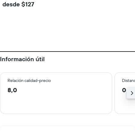
desde $127
Información útil
Relación calidad-precio
Distanc
8,0
0,8