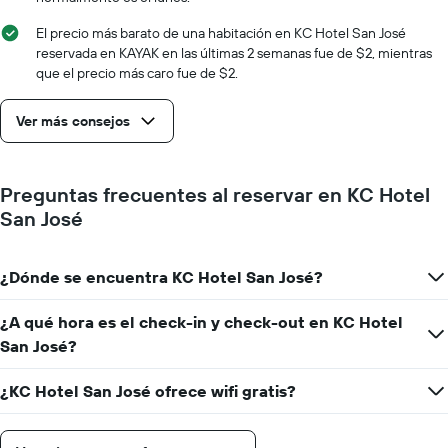
eje
X
El precio más barato de una habitación en KC Hotel San José
que
reservada en KAYAK en las últimas 2 semanas fue de $2, mientras
indica
que el precio más caro fue de $2.
la
cantidad
Ver más consejos
de
días
que
faltan
Preguntas frecuentes al reservar en KC Hotel
para
San José
la
estadía
El
¿Dónde se encuentra KC Hotel San José?
gráfico
muestra
1
¿A qué hora es el check-in y check-out en KC Hotel
eje
San José?
Y
que
¿KC Hotel San José ofrece wifi gratis?
indica
el
precio