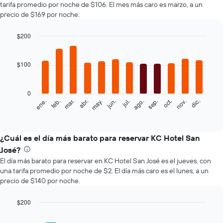
tarifa promedio por noche de $106. El mes más caro es marzo, a un
precio de $169 por noche.
$200
Bar
Chart
graphic.
chart
with
$100
12
bars.
0
El
feb.
may.
ago.
nov.
mar.
jun.
sep.
dic.
ene.
abr.
jul.
oct.
siguiente
End
of
gráfico
interactive
muestra
chart
el
¿Cuál es el día más barato para reservar KC Hotel San
precio
José?
promedio
El día más barato para reservar en KC Hotel San José es el jueves, con
de
una tarifa promedio por noche de $2. El día más caro es el lunes, a un
una
precio de $140 por noche.
habitación
por
mes
$200
El
Bar
Chart
gráfico
graphic.
chart