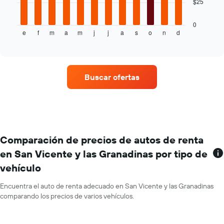
$25
el
siguiente
precio
gráfico
promedio
muestra
0
de
e
f
m
a
m
j
j
a
s
o
n
d
el
End
of
un
precio
interactive
auto
promedio
chart
de
de
renta.
un
Buscar ofertas
auto
de
renta
por
mes.
El
gráfico
Comparación de precios de autos de renta
muestra
en San Vicente y las Granadinas por tipo de
1
vehículo
eje
X
que
Encuentra el auto de renta adecuado en San Vicente y las Granadinas
indica
comparando los precios de varios vehículos.
los
meses
del