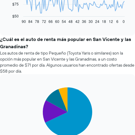
El
$75
siguiente
gráfico
$50
muestra
90
84
78
72
66
60
54
48
42
36
30
24
18
12
6
0
End
of
cómo
interactive
varía
chart
el
¿Cuál es el auto de renta más popular en San Vicente y las
precio
Granadinas?
de
Los autos de renta de tipo Pequeño (Toyota Yaris o similares) son la
un
opción más popular en San Vicente y las Granadinas, a un costo
auto
promedio de $71 por día. Algunos usuarios han encontrado ofertas desde
de
$58 por día.
renta
a
medida
que
Pie
Chart
se
graphic.
chart
with
acerca
4
la
slices.
fecha
de
El
la
siguiente
reserva.
gráfico