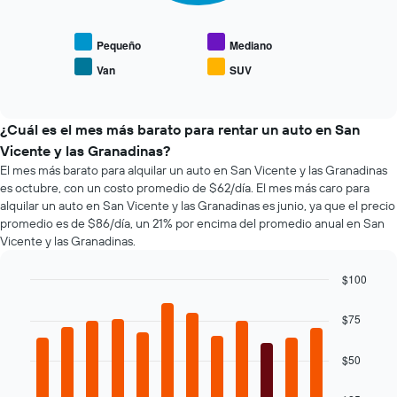
El
muestra
gráfico
el
muestra
precio
Pequeño
Mediano
1
promedio
eje
Van
SUV
End
de
X
of
los
interactive
que
tipos
chart
indica
de
¿Cuál es el mes más barato para rentar un auto en San
la
autos
Vicente y las Granadinas?
cantidad
más
de
El mes más barato para alquilar un auto en San Vicente y las Granadinas
populares.
días
es octubre, con un costo promedio de $62/día. El mes más caro para
previos
alquilar un auto en San Vicente y las Granadinas es junio, ya que el precio
a
promedio es de $86/día, un 21% por encima del promedio anual en San
la
Vicente y las Granadinas.
reserva.
El
$100
gráfico
Bar
Chart
muestra
graphic.
chart
$75
1
with
eje
12
Y
bars.
$50
que
indica
El