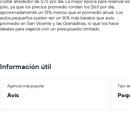
costar alrededor de $72 por día. La mejor época para reservar es
1
julio, ya que los precios promedio rondan los $63 por día,
Y
aproximadamente un 13% menos que el promedio anual. Los
axis
autos pequeños suelen ser un 16% más baratos que auto
displaying
promedio en San Vicente y las Granadinas, lo que los hace
values.
ideales para viajeros con un presupuesto limitado.
Range:
0
to
150.
Información útil
Agencia más popular
Tipo d
Avis
Peq