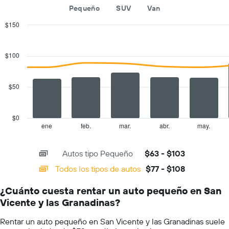
Pequeño
SUV
Van
año.
El
$150
gráfico
Combination
Chart
muestra
graphic.
chart
1
with
$100
eje
2
Y
data
series.
que
$50
indica
The
el
chart
precio
has
promedio
$0
1
de
ene
feb.
mar.
abr.
may.
End
of
X
un
interactive
axis
auto
chart
Autos tipo Pequeño
$63 - $103
displaying
de
categories.
renta
Todos los tipos de autos
$77 - $108
Range:
por
14
día.
¿Cuánto cuesta rentar un auto pequeño en San
categories.
Vicente y las Granadinas?
The
chart
Rentar un auto pequeño en San Vicente y las Granadinas suele
has