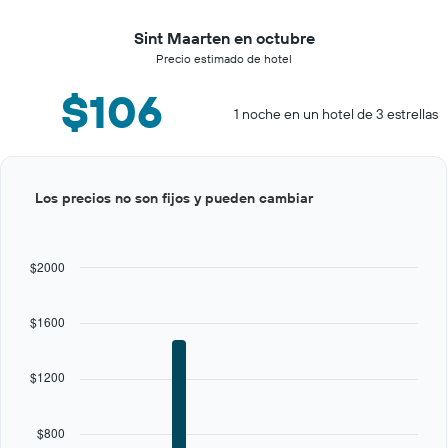
Sint Maarten en octubre
Precio estimado de hotel
$106
1 noche en un hotel de 3 estrellas
Bar
Chart
Los precios no son fijos y pueden cambiar
graphic.
chart
with
12
bars.
$2000
The
chart
$1600
has
1
X
$1200
axis
displaying
categories.
$800
Range: