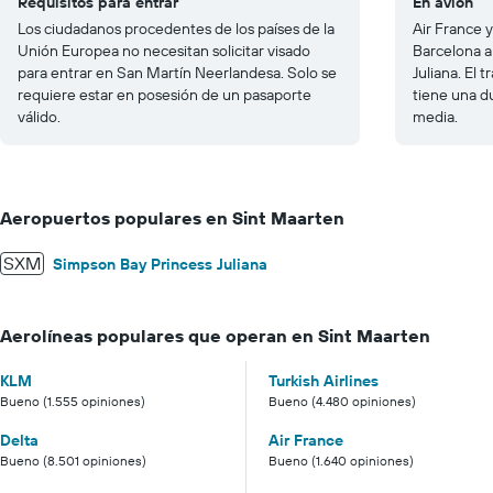
Requisitos para entrar
En avión
Los ciudadanos procedentes de los países de la
Air France 
Unión Europea no necesitan solicitar visado
Barcelona a
para entrar en San Martín Neerlandesa. Solo se
Juliana. El 
requiere estar en posesión de un pasaporte
tiene una d
válido.
media.
Aeropuertos populares en Sint Maarten
SXM
Simpson Bay Princess Juliana
Aerolíneas populares que operan en Sint Maarten
KLM
Turkish Airlines
Bueno (1.555 opiniones)
Bueno (4.480 opiniones)
Delta
Air France
Bueno (8.501 opiniones)
Bueno (1.640 opiniones)