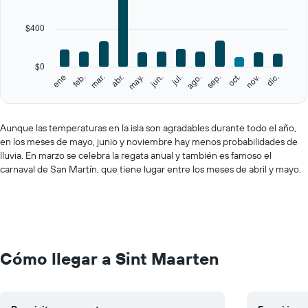
12
categories.
$400
The
chart
has
$0
1
feb.
may.
ago.
nov.
ene
abr.
jul.
oct.
mar.
jun.
sep.
dic.
Y
End
of
axis
interactive
displaying
chart
values.
Aunque las temperaturas en la isla son agradables durante todo el año,
Range:
en los meses de mayo, junio y noviembre hay menos probabilidades de
0
lluvia. En marzo se celebra la regata anual y también es famoso el
to
carnaval de San Martín, que tiene lugar entre los meses de abril y mayo.
2000.
Cómo llegar a Sint Maarten