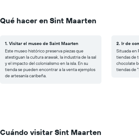
Qué hacer en Sint Maarten
1. Visitar el museo de Saint Maarten
2. Ir de co
Este museo histórico preserva piezas que
Situada en 
atestiguan la cultura arawak, la industria de la sal
tiendas de 
y el impacto del colonialismo en la isla. En su
chocolate b
tienda se pueden encontrar a la venta ejemplos
tiendas de "
de artesanía caribeña.
Cuándo visitar Sint Maarten