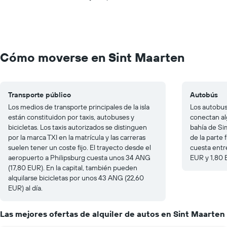
Cómo moverse en Sint Maarten
Transporte público
Autobús
Los medios de transporte principales de la isla
Los autobuse
están constituidon por taxis, autobuses y
conectan al
bicicletas. Los taxis autorizados se distinguen
bahía de Si
por la marca TXI en la matrícula y las carreras
de la parte 
suelen tener un coste fijo. El trayecto desde el
cuesta entr
aeropuerto a Philipsburg cuesta unos 34 ANG
EUR y 1,80
(17,80 EUR). En la capital, también pueden
alquilarse bicicletas por unos 43 ANG (22,60
EUR) al día.
Las mejores ofertas de alquiler de autos en Sint Maarten