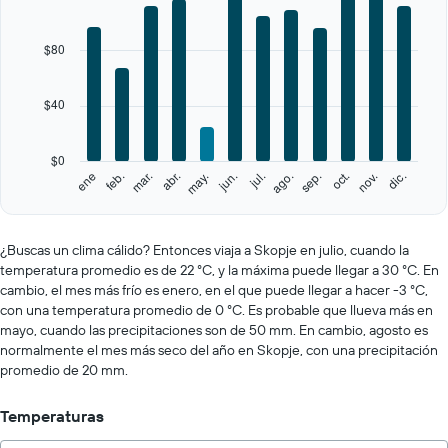
axis
displaying
categories.
$80
Range:
12
categories.
$40
The
chart
has
$0
1
feb.
may.
ago.
nov.
ene
abr.
jul.
oct.
mar.
jun.
sep.
dic.
Y
End
of
axis
interactive
displaying
chart
values.
¿Buscas un clima cálido? Entonces viaja a Skopje en julio, cuando la
Range:
temperatura promedio es de 22 °C, y la máxima puede llegar a 30 °C. En
0
cambio, el mes más frío es enero, en el que puede llegar a hacer -3 °C,
to
con una temperatura promedio de 0 °C. Es probable que llueva más en
200.
mayo, cuando las precipitaciones son de 50 mm. En cambio, agosto es
normalmente el mes más seco del año en Skopje, con una precipitación
promedio de 20 mm.
Temperaturas