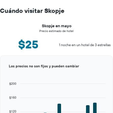
Cuándo visitar Skopje
Skopje en mayo
Precio estimado de hotel
$25
1 noche en un hotel de 3 estrellas
Bar
Chart
Los precios no son fijos y pueden cambiar
graphic.
chart
with
12
bars.
$200
The
chart
$160
has
1
X
$120