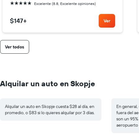
5 estrellas
Excelente (8.8, Excelente opiniones)
$147
+
Ver
Ver todos
Alquilar un auto en Skopje
Alquilar un auto en Skopje cuesta $28 al día, en
En general, 
promedio, o $83 si lo quieres alquilar por 3 días.
fuera del ae
son un 95% 
aeropuerto 