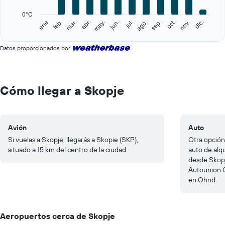
chart
has
0°C
1
feb.
may.
ago.
nov.
ene
abr.
jul.
oct.
mar.
jun.
sep.
dic.
Y
End
of
axis
interactive
displaying
Datos proporcionados por
chart
values.
Range:
0
to
Cómo llegar a Skopje
25.
Avión
Auto
Si vuelas a Skopje, llegarás a Skopie (SKP),
Otra opción
situado a 15 km del centro de la ciudad.
auto de alqu
desde Skopj
Autounion C
en Ohrid.
Aeropuertos cerca de Skopje