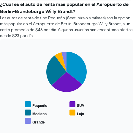
de
¿Cuál es el auto de renta más popular en el Aeropuerto de
renta
Berlín-Brandeburgo Willy Brandt?
de
Los autos de renta de tipo Pequeño (Seat Ibiza o similares) son la opción
autos
más popular en el Aeropuerto de Berlín-Brandeburgo Willy Brandt, a un
más
costo promedio de $46 por día. Algunos usuarios han encontrado ofertas
económicas
desde $23 por día.
de
las
últimas
72
Pie
Chart
graphic.
chart
horas.
with
El
5
gráfico
slices.
muestra
1
El
eje
siguiente
X
gráfico
que
muestra
indica
Pequeño
SUV
el
las
precio
Mediano
Lujo
4
promedio
empresas
Grande
End
de
más
of
los
interactive