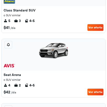
Class Standard SUV
o SUV similar
5
3
4-5
$41
Ver oferta
/día
Seat Arona
o SUV similar
4
2
4-5
$42
Ver oferta
/día