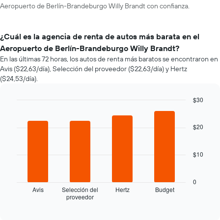
Aeropuerto de Berlín-Brandeburgo Willy Brandt con confianza.
¿Cuál es la agencia de renta de autos más barata en el
Aeropuerto de Berlín-Brandeburgo Willy Brandt?
En las últimas 72 horas, los autos de renta más baratos se encontraron en
Avis ($22,63/día), Selección del proveedor ($22,63/día) y Hertz
($24,53/día).
$30
Bar
Chart
graphic.
chart
with
$20
4
bars.
$10
El
siguiente
gráfico
0
muestra
Avis
Selección del
Hertz
Budget
proveedor
las
End
of
cuatro
interactive
empresas
chart