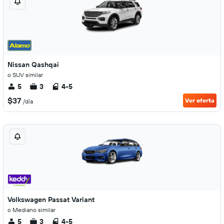
Nissan Qashqai
o SUV similar
5
3
4-5
$37
Ver oferta
/día
Volkswagen Passat Variant
o Mediano similar
5
3
4-5