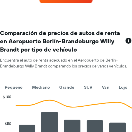
autos
con
más
sucursales.
El
gráfico
Comparación de precios de autos de renta
muestra
en Aeropuerto Berlín-Brandeburgo Willy
1
Brandt por tipo de vehículo
eje
X
que
Encuentra el auto de renta adecuado en el Aeropuerto de Berlín-
indica
Brandeburgo Willy Brandt comparando los precios de varios vehículos.
las
empresas
de
Pequeño
Mediano
Grande
SUV
Van
Lujo
renta
de
$100
autos.
Combination
Chart
El
graphic.
chart
gráfico
with
muestra
2
1
data
$50
series.
eje