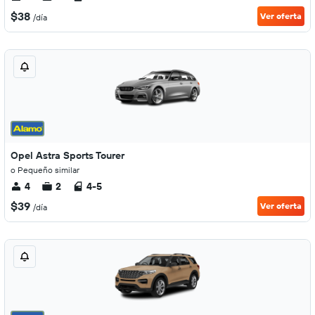
$38
Ver oferta
/día
Opel Astra Sports Tourer
o Pequeño similar
4
2
4-5
$39
Ver oferta
/día