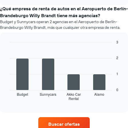
baratas
tipos
chart
de
de
¿Qué empresa de renta de autos en el Aeropuerto de Berlín-
renta
autos
Brandeburgo Willy Brandt tiene más agencias?
de
más
Budget y Sunnycars operan 2 agencias en el Aeropuerto de Berlín-
autos
populares.
El
Brandeburgo Willy Brandt, más que cualquier otra empresa de renta.
gráfico
muestra
3
1
Bar
Chart
eje
graphic.
chart
Y
with
2
que
4
indica
bars.
el
1
precio
El
más
siguiente
barato
gráfico
0
de
muestra
Budget
Sunnycars
Akko Car
Alamo
un
Rental
las
End
of
auto
cuatro
interactive
de
empresas
chart
renta
de
por
renta
Buscar ofertas
empresa.
de