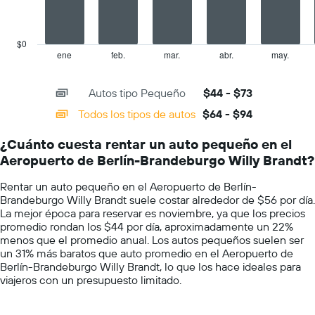
Y
The
que
chart
indica
has
el
$0
1
precio
ene
feb.
mar.
abr.
may.
End
of
X
más
interactive
axis
barato
chart
Autos tipo Pequeño
$44 - $73
displaying
de
categories.
un
Todos los tipos de autos
$64 - $94
Range:
auto
14
de
¿Cuánto cuesta rentar un auto pequeño en el
categories.
renta
Aeropuerto de Berlín-Brandeburgo Willy Brandt?
The
por
chart
empresa.
Rentar un auto pequeño en el Aeropuerto de Berlín-
has
Brandeburgo Willy Brandt suele costar alrededor de $56 por día.
1
La mejor época para reservar es noviembre, ya que los precios
Y
promedio rondan los $44 por día, aproximadamente un 22%
axis
menos que el promedio anual. Los autos pequeños suelen ser
displaying
un 31% más baratos que auto promedio en el Aeropuerto de
values.
Berlín-Brandeburgo Willy Brandt, lo que los hace ideales para
Range:
viajeros con un presupuesto limitado.
0
to
100.