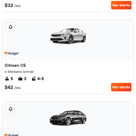
$32
Ver oferta
/día
Citroen C5
o Mediano similar
5
3
4-5
$42
Ver oferta
/día