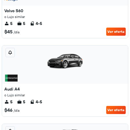
Volvo S60
o Lujo similar
5
5
4-5
$45
Ver oferta
/día
Audi A4
o Lujo similar
5
5
4-5
$46
Ver oferta
/día