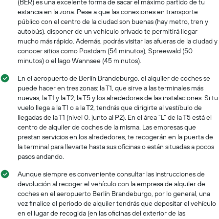
(BER) es una excelente forma de sacar el máximo partido de tu
estancia en la zona. Pese a que las conexiones en transporte
público con el centro de la ciudad son buenas (hay metro, tren y
autobús), disponer de un vehículo privado te permitirá llegar
mucho más rápido. Además, podrás visitar las afueras de la ciudad y
conocer sitios como Postdam (54 minutos), Spreewald (50
minutos) o el lago Wannsee (45 minutos).
En el aeropuerto de Berlín Brandeburgo, el alquiler de coches se
puede hacer en tres zonas: la T1, que sirve a las terminales más
nuevas, la T1 y la T2; la T5 y los alrededores de las instalaciones. Si tu
vuelo llega a la T1 o a la T2, tendrás que dirigirte al vestíbulo de
llegadas de la T1 (nivel 0, junto al P2). En el área “L” de la T5 está el
centro de alquiler de coches de la misma. Las empresas que
prestan servicios en los alrededores, te recogerán en la puerta de
la terminal para llevarte hasta sus oficinas o están situadas a pocos
pasos andando.
Aunque siempre es conveniente consultar las instrucciones de
devolución al recoger el vehículo con la empresa de alquiler de
coches en el aeropuerto Berlín Brandeburgo, por lo general, una
vez finalice el periodo de alquiler tendrás que depositar el vehículo
en el lugar de recogida (en las oficinas del exterior de las