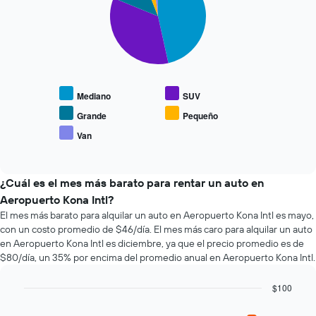
horas.
la
5
El
reserva.
slices.
gráfico
El
muestra
gráfico
El
1
muestra
siguiente
eje
1
gráfico
X
eje
muestra
que
Mediano
SUV
Y
el
indica
que
precio
Grande
Pequeño
las
indica
promedio
Van
4
End
el
de
empresas
of
precio
los
interactive
más
promedio
tipos
chart
baratas
de
de
¿Cuál es el mes más barato para rentar un auto en
de
un
autos
Aeropuerto Kona Intl?
renta
auto
más
El mes más barato para alquilar un auto en Aeropuerto Kona Intl es mayo,
de
de
populares.
con un costo promedio de $46/día. El mes más caro para alquilar un auto
autos
renta.
El
en Aeropuerto Kona Intl es diciembre, ya que el precio promedio es de
gráfico
$80/día, un 35% por encima del promedio anual en Aeropuerto Kona Intl.
muestra
1
$100
eje
Bar
Chart
Y
graphic.
chart