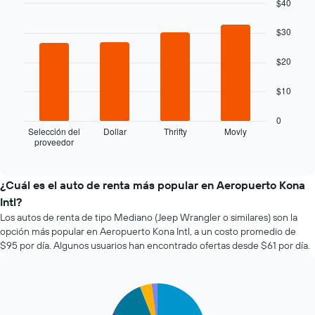
a
$40
medida
Bar
Chart
que
graphic.
chart
$30
with
se
4
acerca
$20
bars.
la
fecha
El
$10
de
siguiente
la
gráfico
0
reserva.
muestra
Selección del
Dollar
Thrifty
Movly
El
proveedor
las
End
gráfico
of
cuatro
interactive
muestra
empresas
chart
1
de
¿Cuál es el auto de renta más popular en Aeropuerto Kona
eje
renta
Intl?
X
de
que
Los autos de renta de tipo Mediano (Jeep Wrangler o similares) son la
autos
indica
opción más popular en Aeropuerto Kona Intl, a un costo promedio de
más
la
$95 por día. Algunos usuarios han encontrado ofertas desde $61 por día.
económicas
cantidad
de
de
las
días
últimas
Pie
Chart
previos
graphic.
chart
72
a
with