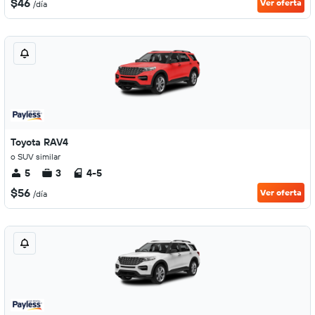
$46
Ver oferta
/día
Toyota RAV4
o SUV similar
5
3
4-5
$56
Ver oferta
/día