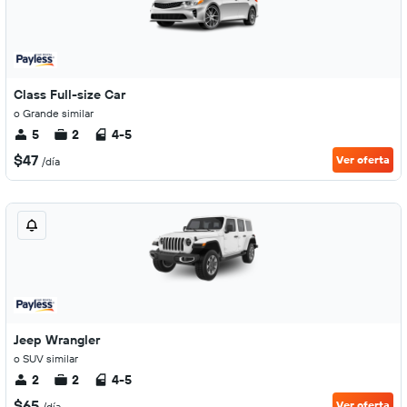
Class Full-size Car
o Grande similar
5
2
4-5
$47
Ver oferta
/día
Jeep Wrangler
o SUV similar
2
2
4-5
$65
Ver oferta
/día