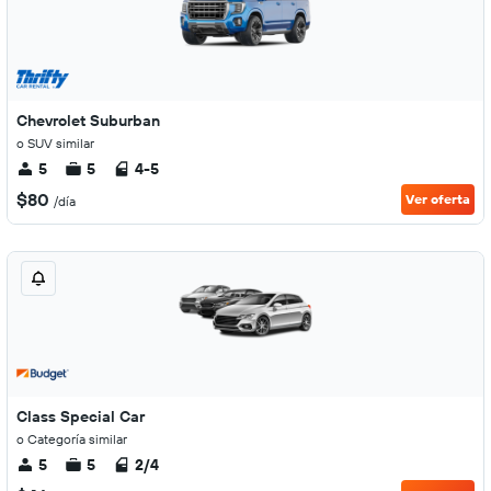
Chevrolet Suburban
o SUV similar
5
5
4-5
$80
Ver oferta
/día
Class Special Car
o Categoría similar
5
5
2/4