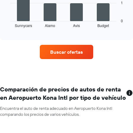
1
El
que
siguiente
indica
gráfico
los
muestra
0
meses
Sunnycars
Alamo
Avis
Budget
las
End
del
of
cuatro
año.
interactive
empresas
chart
El
de
gráfico
renta
muestra
Buscar ofertas
de
1
autos
eje
con
Y
más
que
sucursales.
indica
El
el
gráfico
Comparación de precios de autos de renta
precio
muestra
promedio
en Aeropuerto Kona Intl por tipo de vehículo
1
de
eje
un
Encuentra el auto de renta adecuado en Aeropuerto Kona Intl
X
auto
comparando los precios de varios vehículos.
que
de
indica
renta
las
por