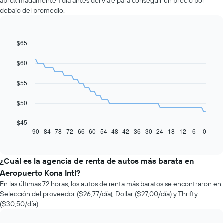
aproximadamente 1 día antes del viaje para conseguir un precio por
debajo del promedio.
$65
Line
Chart
graphic.
chart
with
$60
91
data
$55
points.
El
$50
siguiente
gráfico
$45
muestra
90
84
78
72
66
60
54
48
42
36
30
24
18
12
6
0
End
of
cómo
interactive
varía
chart
el
¿Cuál es la agencia de renta de autos más barata en
precio
Aeropuerto Kona Intl?
de
En las últimas 72 horas, los autos de renta más baratos se encontraron en
un
Selección del proveedor ($26,77/día), Dollar ($27,00/día) y Thrifty
auto
($30,50/día).
de
renta