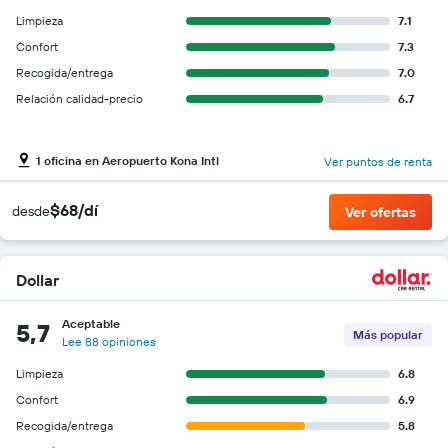
Limpieza
7.1
Confort
7.3
Recogida/entrega
7.0
Relación calidad-precio
6.7
1 oficina en Aeropuerto Kona Intl
Ver puntos de renta
$68/dí
desde
Ver ofertas
Dollar
Aceptable
5,7
Más popular
Lee 88 opiniones
Limpieza
6.8
Confort
6.9
Recogida/entrega
5.8