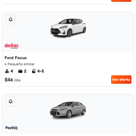
Ford Focus
o Pequeño similar
4
2
4-5
$46
Ver oferta
/día