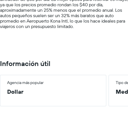
ya que los precios promedio rondan los $40 por día,
Y
aproximadamente un 25% menos que el promedio anual. Los
axis
autos pequeños suelen ser un 32% más baratos que auto
displaying
promedio en Aeropuerto Kona Intl, lo que los hace ideales para
values.
viajeros con un presupuesto limitado.
Range:
0
to
150.
Información útil
Agencia más popular
Tipo d
Dollar
Med