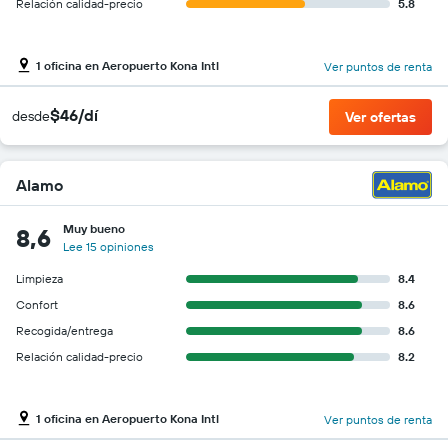
Relación calidad-precio
5.8
1 oficina en Aeropuerto Kona Intl
Ver puntos de renta
$46/dí
desde
Ver ofertas
Alamo
Muy bueno
8,6
Lee 15 opiniones
Limpieza
8.4
Confort
8.6
Recogida/entrega
8.6
Relación calidad-precio
8.2
1 oficina en Aeropuerto Kona Intl
Ver puntos de renta