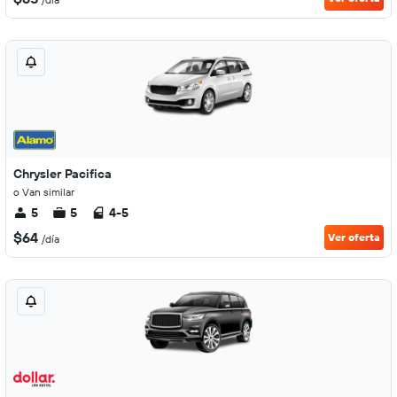
Chrysler Pacifica
o Van similar
5
5
4-5
$64
Ver oferta
/día