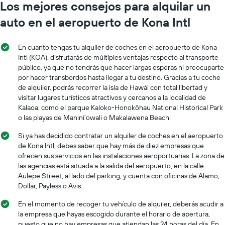
Los mejores consejos para alquilar un
auto en el aeropuerto de Kona Intl
En cuanto tengas tu alquiler de coches en el aeropuerto de Kona
Intl (KOA), disfrutarás de múltiples ventajas respecto al transporte
público, ya que no tendrás que hacer largas esperas ni preocuparte
por hacer transbordos hasta llegar a tu destino. Gracias a tu coche
de alquiler, podrás recorrer la isla de Hawái con total libertad y
visitar lugares turísticos atractivos y cercanos a la localidad de
Kalaoa, como el parque Kaloko-Honokōhau National Historical Park
o las playas de Manini'owali o Makalawena Beach.
Si ya has decidido contratar un alquiler de coches en el aeropuerto
de Kona Intl, debes saber que hay más de diez empresas que
ofrecen sus servicios en las instalaciones aeroportuarias. La zona de
las agencias está situada a la salida del aeropuerto, en la calle
Aulepe Street, al lado del parking, y cuenta con oficinas de Alamo,
Dollar, Payless o Avis.
En el momento de recoger tu vehículo de alquiler, deberás acudir a
la empresa que hayas escogido durante el horario de apertura,
puesto que no hay empresas que atiendan las 24 horas del día. En