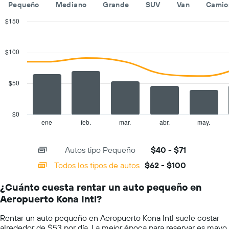
empresas
día.
Pequeño
Mediano
Grande
SUV
Van
Camio
de
renta
$150
de
Combination
Chart
autos.
graphic.
chart
with
El
$100
2
gráfico
data
muestra
series.
1
$50
eje
The
Y
chart
que
has
$0
indica
1
ene
feb.
mar.
abr.
may.
End
el
of
X
precio
interactive
axis
chart
más
Autos tipo Pequeño
$40 - $71
displaying
barato
categories.
Todos los tipos de autos
$62 - $100
de
Range:
un
14
auto
¿Cuánto cuesta rentar un auto pequeño en
categories.
de
Aeropuerto Kona Intl?
The
renta
chart
por
Rentar un auto pequeño en Aeropuerto Kona Intl suele costar
has
empresa.
alrededor de $53 por día. La mejor época para reservar es mayo,
1