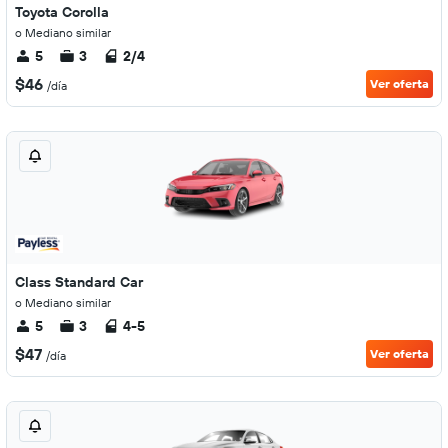
Toyota Corolla
o Mediano similar
5
3
2/4
$46
Ver oferta
/día
Class Standard Car
o Mediano similar
5
3
4-5
$47
Ver oferta
/día