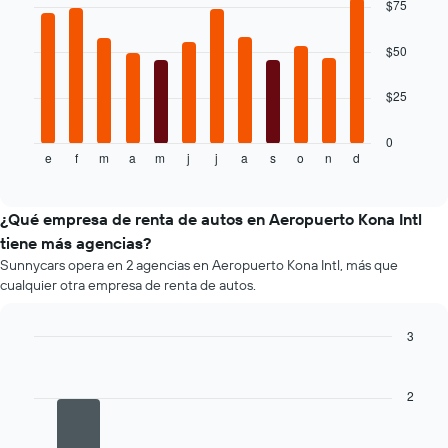
$75
que
with
indica
12
bars.
el
$50
precio
El
más
$25
siguiente
barato
gráfico
de
muestra
0
un
e
f
m
a
m
j
j
a
s
o
n
d
el
End
auto
of
precio
de
interactive
promedio
chart
renta
de
¿Qué empresa de renta de autos en Aeropuerto Kona Intl
por
un
empresa.
tiene más agencias?
auto
Sunnycars opera en 2 agencias en Aeropuerto Kona Intl, más que
de
cualquier otra empresa de renta de autos.
renta
por
mes.
3
El
Bar
Chart
gráfico
graphic.
chart
muestra
with
2
4
1
bars.
eje
X