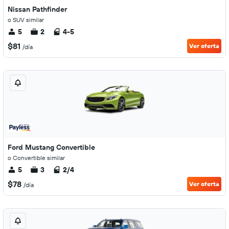
Nissan Pathfinder
o SUV similar
5
2
4-5
$81
Ver oferta
/día
Ford Mustang Convertible
o Convertible similar
5
3
2/4
$78
Ver oferta
/día