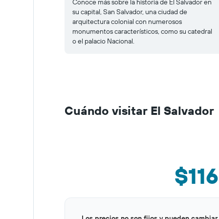
Conoce más sobre la historia de El Salvador en
su capital, San Salvador, una ciudad de
arquitectura colonial con numerosos
monumentos característicos, como su catedral
o el palacio Nacional.
Cuándo visitar El Salvador
$116
Bar
Chart
Los precios no son fijos y pueden cambiar