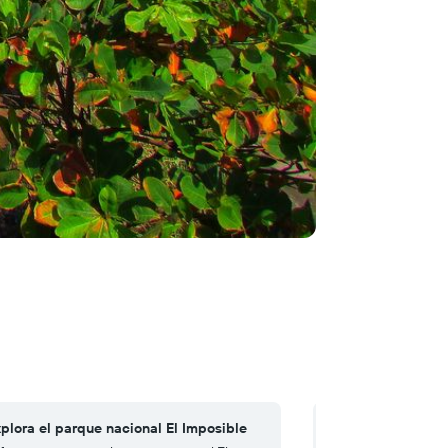
xplora el parque nacional El Imposible
4. Visita la Puert