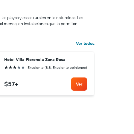
as playas y casas rurales en la naturaleza. Las
l menos, en instalaciones que lo permitan.
Ver todos
Hotel Villa Florencia Zona Rosa
Fairfield
3 estrellas
4 estrellas
Excelente (8.8, Excelente opiniones)
$57
+
$123
+
Ver