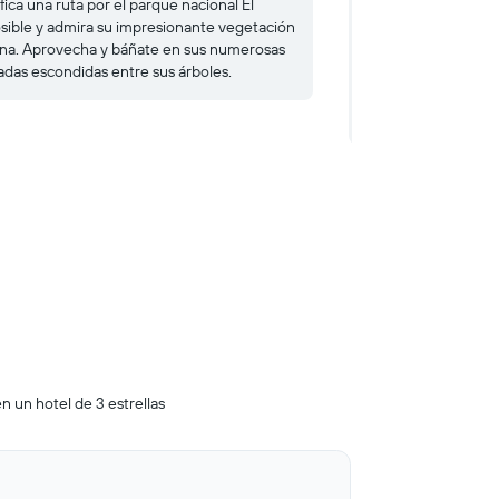
fica una ruta por el parque nacional El
Si quieres ver las m
sible y admira su impresionante vegetación
la Puerta del Diablo
una. Aprovecha y báñate en sus numerosas
espectacular mirad
adas escondidas entre sus árboles.
formación rocosa, e
visitados del país 
una tirolina.
n un hotel de 3 estrellas