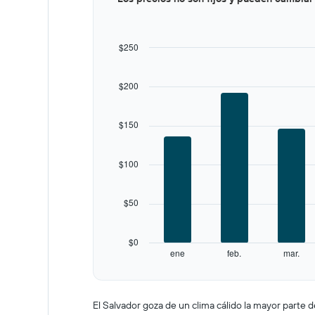
graphic.
chart
with
12
bars.
$250
The
chart
$200
has
1
X
$150
axis
displaying
categories.
$100
Range:
12
categories.
$50
The
chart
has
$0
1
ene
feb.
mar.
Y
End
of
axis
interactive
displaying
chart
values.
El Salvador goza de un clima cálido la mayor parte de