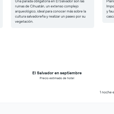
Una parada obligatoria en El Salvador son las
Plani
ruinas de Cihuatán, un extenso complejo
Impo
arqueológico, ideal para conocer más sobre la
y fa
cultura salvadoreña y realizar un paseo por su
casc
vegetación.
El Salvador en septiembre
Precio estimado de hotel
1 noche e