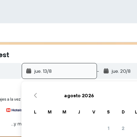
est
jue. 13/8
-
jue. 20/8
agosto 2026
es a la vez
L
M
M
J
V
S
D
...y más
1
2