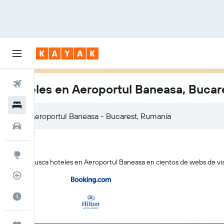
Vuelos
Hoteles en Aeroportul Baneasa, Bucar
Hoteles
Autos
Explore
KAYAK busca hoteles en Aeroportul Baneasa en cientos de webs de viaj
Rastreador
Cuándo ir