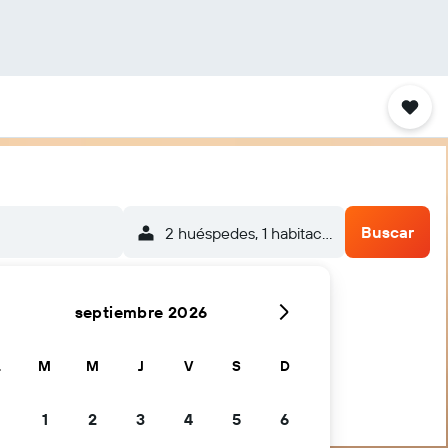
Buscar
2 huéspedes, 1 habitación
septiembre 2026
L
M
M
J
V
S
D
1
2
3
4
5
6