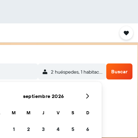
Buscar
2 huéspedes, 1 habitación
septiembre 2026
L
M
M
J
V
S
D
1
2
3
4
5
6