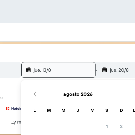
jue. 13/8
-
jue. 20/8
agosto 2026
ez
L
M
M
J
V
S
D
...y más
1
2