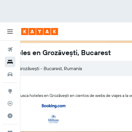
Vuelos
Hoteles en Grozăvești, Bucarest
Hoteles
Autos
Explore
KAYAK busca hoteles en Grozăvești en cientos de webs de viajes a la v
Rastreador
Cuándo ir