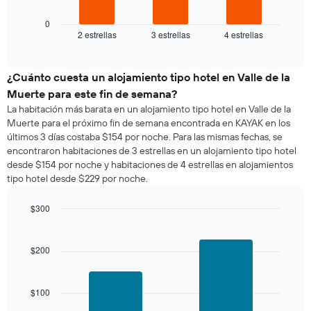
gráfico
muestra
0
2 estrellas
3 estrellas
4 estrellas
el
End
of
precio
interactive
promedio
chart
de
¿Cuánto cuesta un alojamiento tipo hotel en Valle de la
una
Muerte para este fin de semana?
habitación
La habitación más barata en un alojamiento tipo hotel en Valle de la
para
Muerte para el próximo fin de semana encontrada en KAYAK en los
esta
últimos 3 días costaba $154 por noche. Para las mismas fechas, se
noche,
encontraron habitaciones de 3 estrellas en un alojamiento tipo hotel
calculado
desde $154 por noche y habitaciones de 4 estrellas en alojamientos
a
tipo hotel desde $229 por noche.
partir
de
los
$300
últimos
Bar
Chart
3 días
graphic.
chart
with
y
$200
2
agrupado
bars.
por
número
$100
El
de
siguiente