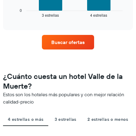
estrellas
gráfico
El
muestra
0
gráfico
3 estrellas
4 estrellas
el
End
muestra
of
precio
interactive
1
promedio
chart
eje
de
X
una
que
Buscar ofertas
habitación
indica
para
las
este
categorías
fin
de
de
los
semana,
¿Cuánto cuesta un hotel Valle de la
hoteles
calculado
por
Muerte?
a
estrellas.
partir
El
Estos son los hoteles más populares y con mejor relación
de
gráfico
calidad-precio
los
muestra
últimos
1
3 días
eje
4 estrellas o más
3 estrellas
2 estrellas o menos
y
X
agrupado
que
por
indica