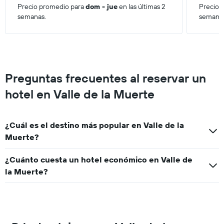
que
Precio promedio para
dom - jue
en las últimas 2
Precio 
indica
semanas.
semana
el
precio
promedio
de
una
habitación
Preguntas frecuentes al reservar un
para
este
hotel en Valle de la Muerte
fin
de
semana,
¿Cuál es el destino más popular en Valle de la
calculado
Muerte?
a
partir
de
¿Cuánto cuesta un hotel económico en Valle de
los
la Muerte?
últimos
3 días.