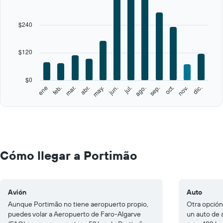
axis
displaying
categories.
$240
Range:
12
categories.
$120
The
chart
has
$0
1
feb.
may.
ago.
nov.
ene
abr.
jul.
oct.
mar.
jun.
sep.
dic.
Y
End
of
axis
interactive
displaying
chart
values.
Range:
0
to
Cómo llegar a Portimão
600.
Avión
Auto
Aunque Portimão no tiene aeropuerto propio,
Otra opción
puedes volar a Aeropuerto de Faro-Algarve
un auto de a