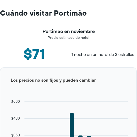
Cuándo visitar Portimão
Portimão en noviembre
Precio estimado de hotel
$71
1 noche en un hotel de 3 estrellas
Bar
Chart
Los precios no son fijos y pueden cambiar
graphic.
chart
with
12
bars.
$600
The
chart
$480
has
1
X
$360