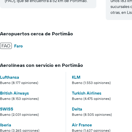
(FAO), que se encuentra a 52 km de Portimão.
unos 183 km
sucursales 
otras, en Li
Aeropuertos cerca de Portimão
FAO
Faro
Aerolíneas con servicio en Portimão
Lufthansa
KLM
Bueno (8.177 opiniones)
Bueno (1.553 opiniones)
British Airways
Turkish Airlines
Bueno (8.153 opiniones)
Bueno (4.475 opiniones)
SWISS
Delta
Bueno (2.031 opiniones)
Bueno (8.505 opiniones)
Iberia
Air France
Bueno (3.265 opiniones)
Bueno (1.637 opiniones)