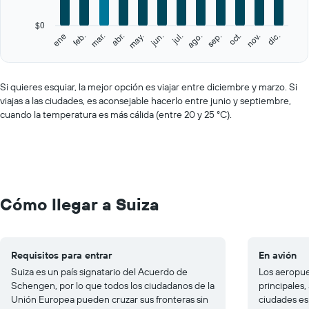
chart
has
$0
1
feb.
may.
ago.
nov.
ene
abr.
jul.
oct.
mar.
jun.
sep.
dic.
Y
End
of
axis
interactive
displaying
chart
values.
Si quieres esquiar, la mejor opción es viajar entre diciembre y marzo. Si
Range:
viajas a las ciudades, es aconsejable hacerlo entre junio y septiembre,
0
cuando la temperatura es más cálida (entre 20 y 25 °C).
to
750.
Cómo llegar a Suiza
Requisitos para entrar
En avión
Suiza es un país signatario del Acuerdo de
Los aeropue
Schengen, por lo que todos los ciudadanos de la
principales
Unión Europea pueden cruzar sus fronteras sin
ciudades esp