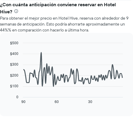
los
el
¿Con cuánta anticipación conviene reservar en Hotel
meses.
precio
Hive?
El
promedio
gráfico
Para obtener el mejor precio en Hotel Hive, reserva con alrededor de 9
de
muestra
semanas de anticipación. Esto podría ahorrarte aproximadamente un
una
1
44%% en comparación con hacerlo a última hora.
habitación
eje
por
Y
cada
$500
que
día
Line
Chart
indica
$400
de
graphic.
chart
el
with
la
precio
90
$300
semana
data
promedio
El
points.
de
$200
gráfico
una
muestra
El
habitación
$100
1
siguiente
eje
cuadro
0
X
muestra
90
60
30
End
que
of
cómo
interactive
indica
varía
chart
los
el
días
precio
de
de
la