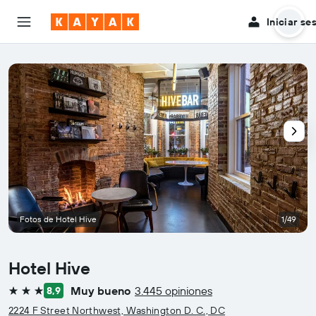
Iniciar se
Fotos de Hotel Hive
1/49
Hotel Hive
Muy bueno
3.445 opiniones
8,9
3 estrellas
2224 F Street Northwest, Washington D. C., DC