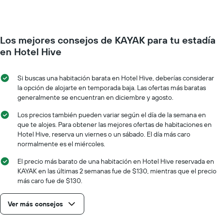
una
semana.
habitación
El
a
gráfico
medida
muestra
Los mejores consejos de KAYAK para tu estadía
que
1
se
en Hotel Hive
eje
acerca
Y
la
que
fecha
Si buscas una habitación barata en Hotel Hive, deberías considerar
indica
de
la opción de alojarte en temporada baja. Las ofertas más baratas
el
la
generalmente se encuentran en diciembre y agosto.
precio
estadía
promedio
El
Los precios también pueden variar según el día de la semana en
de
gráfico
que te alojes. Para obtener las mejores ofertas de habitaciones en
una
muestra
Hotel Hive, reserva un viernes o un sábado. El día más caro
habitación
1
normalmente es el miércoles.
eje
X
El precio más barato de una habitación en Hotel Hive reservada en
que
KAYAK en las últimas 2 semanas fue de $130, mientras que el precio
indica
más caro fue de $130.
la
cantidad
Ver más consejos
de
días