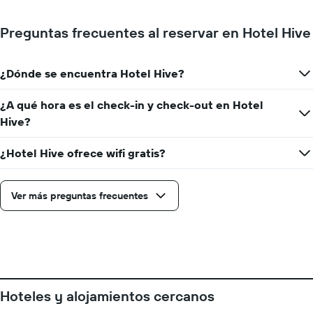
que
faltan
Preguntas frecuentes al reservar en Hotel Hive
para
la
estadía
¿Dónde se encuentra Hotel Hive?
El
gráfico
muestra
¿A qué hora es el check-in y check-out en Hotel
1
Hive?
eje
Y
¿Hotel Hive ofrece wifi gratis?
que
indica
el
Ver más preguntas frecuentes
precio
promedio
de
una
habitación
Hoteles y alojamientos cercanos