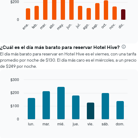
with
$200
12
bars.
0
El
feb.
may.
ago.
nov.
mar.
jun.
sep.
dic.
ene.
abr.
jul.
oct.
siguiente
End
of
gráfico
interactive
muestra
chart
el
¿Cuál es el día más barato para reservar Hotel Hive?
precio
El día más barato para reservar en Hotel Hive es el viernes, con una tarifa
promedio
promedio por noche de $130. El día más caro es el miércoles, a un precio
de
de $249 por noche.
una
habitación
$300
por
Bar
mes
Chart
graphic.
chart
El
$200
with
gráfico
7
muestra
$100
bars.
1
eje
El
0
X
siguiente
lun.
mar.
mié.
jue.
vie.
sáb.
dom.
End
que
of
gráfico
interactive
indica
muestra
chart