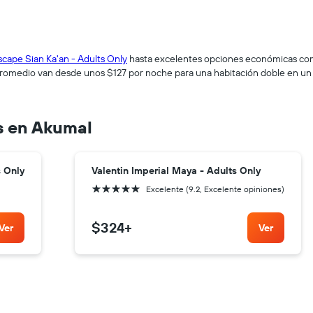
scape Sian Ka'an - Adults Only
hasta excelentes opciones económicas c
 promedio van desde unos $127 por noche para una habitación doble en un 
s en Akumal
s Only
Valentin Imperial Maya - Adults Only
5 estrellas
Excelente (9.2, Excelente opiniones)
$324
+
Ver
Ver