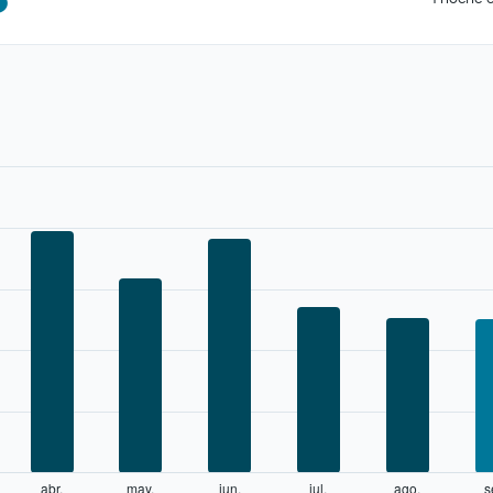
abr.
may.
jun.
jul.
ago.
s