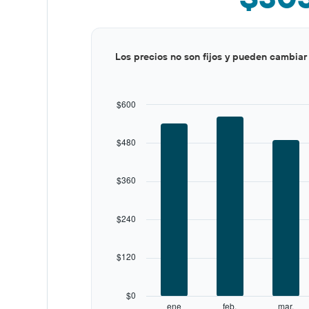
Bar
Chart
Los precios no son fijos y pueden cambiar
graphic.
chart
with
12
bars.
$600
The
chart
$480
has
1
X
$360
axis
displaying
categories.
$240
Range:
12
categories.
$120
The
chart
has
$0
1
ene
feb.
mar.