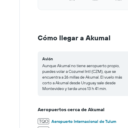
Y
End
of
axis
interactive
displaying
chart
values.
Range:
0
to
Cómo llegar a Akumal
600.
Avión
Aunque Akumal no tiene aeropuerto propio,
puedes volar a Cozumel Intl (CZM), que se
encuentra a 26 millas de Akumal. El vuelo más
corto a Akumal desde Uruguay sale desde
Montevideo y tarda unos 13 h 41 min.
Aeropuertos cerca de Akumal
TQO
Aeropuerto Internacional de Tulum