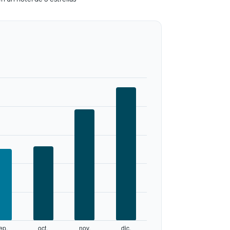
ep.
oct.
nov.
dic.