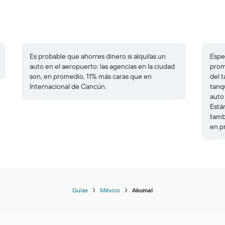
Es probable que ahorres dinero si alquilas un
Espe
auto en el aeropuerto: las agencias en la ciudad
prom
son, en promedio, 11% más caras que en
del t
Internacional de Cancún.
tanq
auto
Está
tamb
en p
Guías
México
Akumal