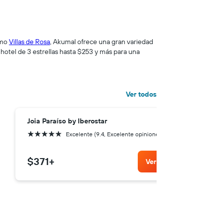
omo
Villas de Rosa
, Akumal ofrece una gran variedad
hotel de 3 estrellas hasta $253 y más para una
Ver todos
Joia Paraíso by Iberostar
Se
5 estrellas
5 es
Excelente (9.4, Excelente opiniones)
$371
+
$
Ver