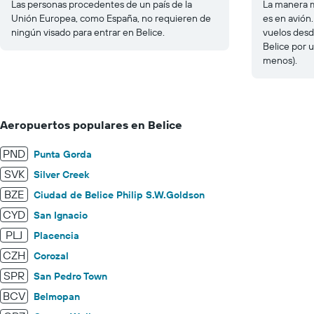
Las personas procedentes de un país de la
La manera m
Unión Europea, como España, no requieren de
es en avión
ningún visado para entrar en Belice.
vuelos desd
Belice por 
menos).
Aeropuertos populares en Belice
PND
Punta Gorda
SVK
Silver Creek
BZE
Ciudad de Belice Philip S.W.Goldson
CYD
San Ignacio
PLJ
Placencia
CZH
Corozal
SPR
San Pedro Town
BCV
Belmopan