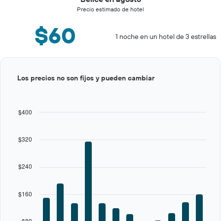
Precio estimado de hotel
$60
1 noche en un hotel de 3 estrellas
Bar
Chart
Los precios no son fijos y pueden cambiar
graphic.
chart
with
12
bars.
$400
The
chart
$320
has
1
X
$240
axis
displaying
categories.
$160
Range:
12
categories.
$80