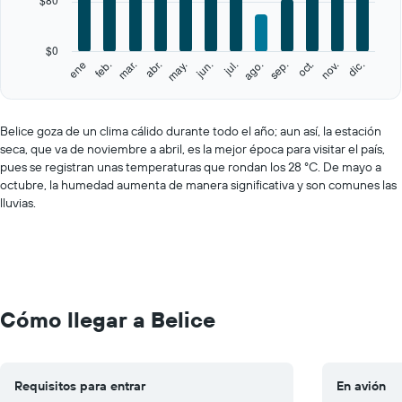
The
chart
has
$0
1
feb.
may.
ago.
nov.
ene
abr.
jul.
oct.
mar.
jun.
sep.
dic.
Y
End
of
axis
interactive
displaying
chart
values.
Belice goza de un clima cálido durante todo el año; aun así, la estación
Range:
seca, que va de noviembre a abril, es la mejor época para visitar el país,
0
pues se registran unas temperaturas que rondan los 28 °C. De mayo a
to
octubre, la humedad aumenta de manera significativa y son comunes las
400.
lluvias.
Cómo llegar a Belice
Requisitos para entrar
En avión