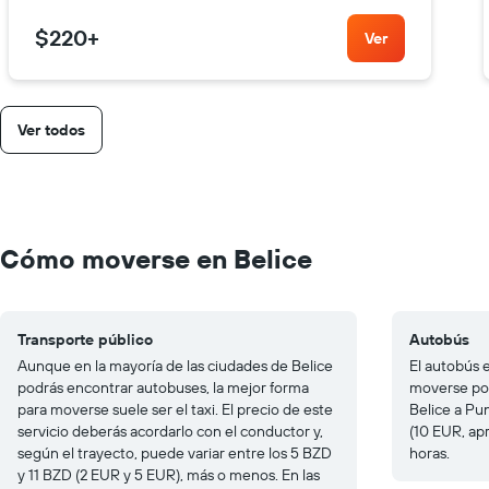
$220
+
Ver
Ver todos
Cómo moverse en Belice
Transporte público
Autobús
Aunque en la mayoría de las ciudades de Belice
El autobús 
podrás encontrar autobuses, la mejor forma
moverse por
para moverse suele ser el taxi. El precio de este
Belice a Pu
servicio deberás acordarlo con el conductor y,
(10 EUR, ap
según el trayecto, puede variar entre los 5 BZD
horas.
y 11 BZD (2 EUR y 5 EUR), más o menos. En las