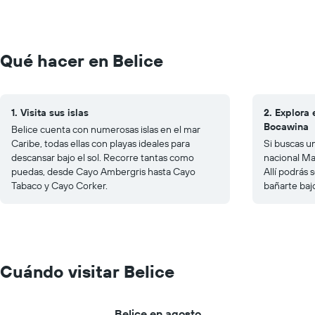
Qué hacer en Belice
1. Visita sus islas
2. Explora
Bocawina
Belice cuenta con numerosas islas en el mar
Caribe, todas ellas con playas ideales para
Si buscas u
descansar bajo el sol. Recorre tantas como
nacional May
puedas, desde Cayo Ambergris hasta Cayo
Allí podrás 
Tabaco y Cayo Corker.
bañarte baj
Cuándo visitar Belice
Belice en agosto