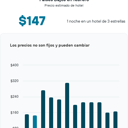
Precio estimado de hotel
$147
1 noche en un hotel de 3 estrellas
Bar
Chart
Los precios no son fijos y pueden cambiar
graphic.
chart
with
12
bars.
$400
The
chart
$320
has
1
X
$240
axis
displaying
categories.
$160
Range:
12
categories.
$80