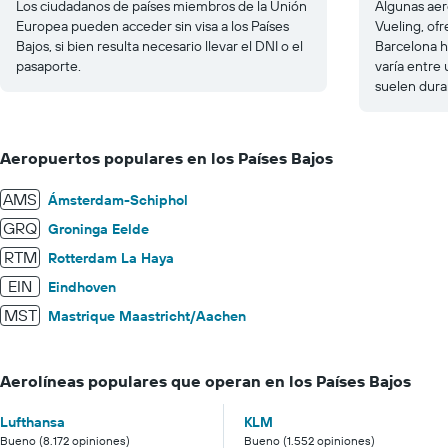
Los ciudadanos de países miembros de la Unión
Algunas aer
Europea pueden acceder sin visa a los Países
Vueling, of
Bajos, si bien resulta necesario llevar el DNI o el
Barcelona h
pasaporte.
varía entre 
suelen dura
Aeropuertos populares en los Países Bajos
AMS
Ámsterdam-Schiphol
GRQ
Groninga Eelde
RTM
Rotterdam La Haya
EIN
Eindhoven
MST
Mastrique Maastricht/Aachen
Aerolíneas populares que operan en los Países Bajos
Lufthansa
KLM
Bueno (8.172 opiniones)
Bueno (1.552 opiniones)