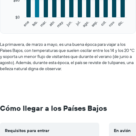
The
chart
has
$0
1
feb.
may.
ago.
nov.
ene
abr.
jul.
oct.
mar.
jun.
sep.
dic.
Y
End
of
axis
interactive
displaying
chart
values.
La primavera, de marzo a mayo, es una buena época para viajar a los
Range:
Países Bajos, con temperaturas que suelen oscilar entre los 14 y los 20 °C
0
y soporta un menor flujo de visitantes que durante el verano (de junio a
to
agosto). Además, durante esta época, el país se reviste de tulipanes, una
400.
belleza natural digna de observar.
Cómo llegar a los Países Bajos
Requisitos para entrar
En avión