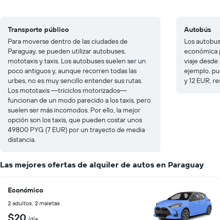
Transporte público
Autobús
Para moverse dentro de las ciudades de
Los autobus
Paraguay, se pueden utilizar autobuses,
económica 
mototaxis y taxis. Los autobuses suelen ser un
viaje desde
poco antiguos y, aunque recorren todas las
ejemplo, pu
urbes, no es muy sencillo entender sus rutas.
y 12 EUR, r
Los mototaxis ―triciclos motorizados―
funcionan de un modo parecido a los taxis, pero
suelen ser más incomodos. Por ello, la mejor
opción son los taxis, que pueden costar unos
49800 PYG (7 EUR) por un trayecto de media
distancia.
Las mejores ofertas de alquiler de autos en Paraguay
Económico
2 adultos, 2 maletas
$20
/día