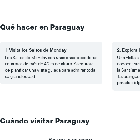
Qué hacer en Paraguay
1. Visita los Saltos de Monday
2. Explora 
Los Saltos de Monday son unas ensordecedoras
Una visita 
cataratas de más de 40 m de altura. Asegúrate
conocer sus 
de planificar una visita guiada para admirar toda
la Santísima
su grandiosidad.
Tavarangüe,
parada oblig
Cuándo visitar Paraguay
Paraguay en enero