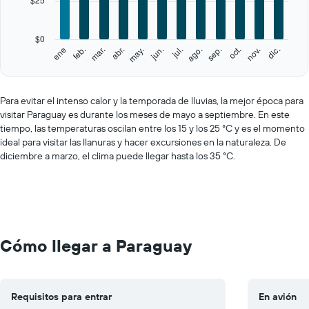
The
chart
has
$0
1
feb.
may.
ago.
nov.
ene
abr.
jul.
oct.
mar.
jun.
sep.
dic.
Y
End
of
axis
interactive
displaying
chart
values.
Para evitar el intenso calor y la temporada de lluvias, la mejor época para
Range:
visitar Paraguay es durante los meses de mayo a septiembre. En este
0
tiempo, las temperaturas oscilan entre los 15 y los 25 °C y es el momento
to
ideal para visitar las llanuras y hacer excursiones en la naturaleza. De
125.
diciembre a marzo, el clima puede llegar hasta los 35 °C.
Cómo llegar a Paraguay
Requisitos para entrar
En avión