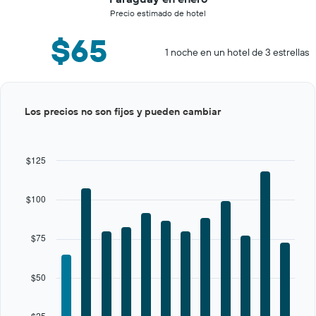
Precio estimado de hotel
$65
1 noche en un hotel de 3 estrellas
Bar
Chart
Los precios no son fijos y pueden cambiar
graphic.
chart
with
12
bars.
$125
The
chart
$100
has
1
X
$75
axis
displaying
categories.
$50
Range:
12
categories.
$25