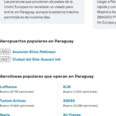
Las personas que provienen de países de la
Llegar a Pa
Unión Europea no necesitan un visado para
rápida y co
entrar en Paraguay, aunque la estancia máxima
Madrid a As
permitida es de noventa días.
2846300 PY
Air Europa 
Aeropuertos populares en Paraguay
ASU
Asunción Silvio Pettirossi
AGT
Ciudad del Este Guarani Intl
Aerolíneas populares que operan en Paraguay
Lufthansa
KLM
Bueno (8.178 opiniones)
Bueno (1.555 opiniones)
Turkish Airlines
SWISS
Bueno (4.468 opiniones)
Bueno (2.028 opiniones)
Iberia
Air France