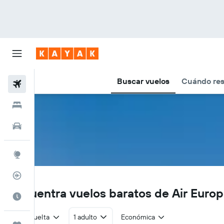
Buscar vuelos
Cuándo res
Vuelos
Hoteles
Autos
Explore
Rastreador
UX
Encuentra vuelos baratos de Air Euro
Cuándo ir
Ida y vuelta
1 adulto
Económica