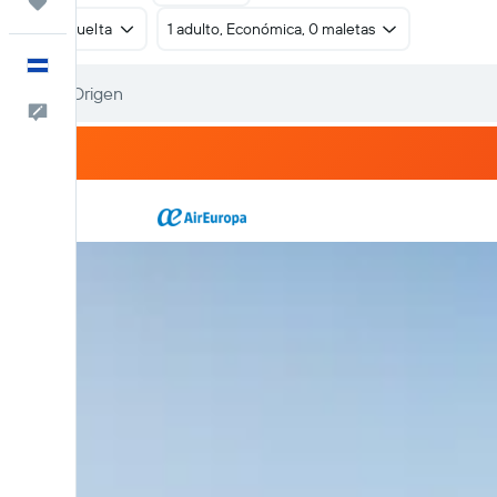
Trips
Ida y vuelta
1 adulto, Económica, 0 maletas
Español
Comentarios