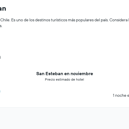
an
Chile. Es uno de los destinos turísticos más populares del país. Considera
s.
n
San Esteban en noviembre
Precio estimado de hotel
7
1 noche e