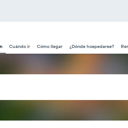
ón
Cuándo ir
Cómo llegar
¿Dónde hospedarse?
Ren